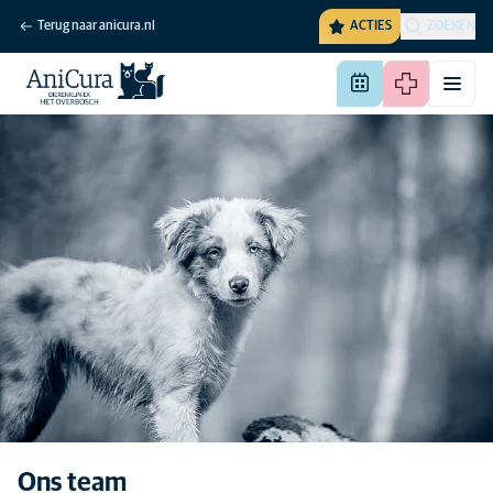
Terug naar anicura.nl
ACTIES
ZOEKEN
Ons team