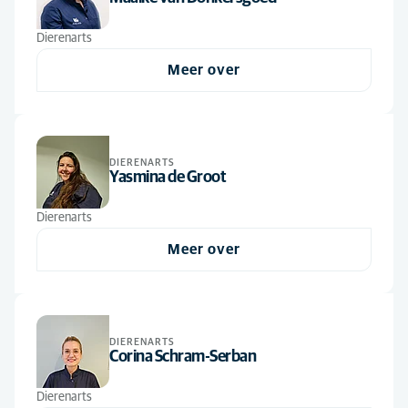
Alfabetisch
Dierenarts
(3)
Dierenarts
paraveterinair
(2)
Meer over
Paraveterinair
(3)
DIERENARTS
Yasmina de Groot
Dierenarts
Meer over
DIERENARTS
Corina Schram-Serban
Dierenarts