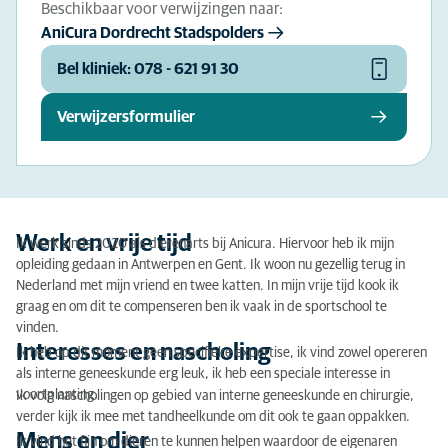
Beschikbaar voor verwijzingen naar:
AniCura Dordrecht Stadspolders
Bel kliniek: 078 - 621 91 30
Verwijzersformulier
Werk en vrije tijd
Ik werk sinds 2020 als dierenarts bij Anicura. Hiervoor heb ik mijn
opleiding gedaan in Antwerpen en Gent. Ik woon nu gezellig terug in
Nederland met mijn vriend en twee katten. In mijn vrije tijd kook ik
graag en om dit te compenseren ben ik vaak in de sportschool te
vinden.
Interesses en nascholing
Ik heb op dit moment geen specifieke expertise, ik vind zowel opereren
als interne geneeskunde erg leuk, ik heb een speciale interesse in
voortplanting.
Ik volg nascholingen op gebied van interne geneeskunde en chirurgie,
verder kijk ik mee met tandheelkunde om dit ook te gaan oppakken.
Mens en dier
Ik vind het fijn om dieren te kunnen helpen waardoor de eigenaren