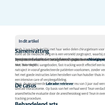
In dit artikel
Sinds 2 jaar biedt de SDU met haar weke delen chirurgieteam voor 
Samenvatting
komt uit de medische zorg en is een versneld zorgtraject, waarbij 
Samenvatting
(overlappend of geheel in parallel) wordt gegeven, waarbij de verb
Voor meer informatie over weke delen chirurgie, lees:
chirurgie w
Tot op heden worden de thoracotomie en de adrenalectomie ingre
Bij klinieken zonder fast-tracking, worden patiënten na bovenst
De casus
naar huis mogen.
Met, door de SDU aangeboden, fast-tracking wordt effectief een 
natraject in vooraf geselecteerde patiënten voorkomen, zonder ver
Behandelend arts
het met goede instructies laten herstellen van hun huisdier thui
een intensive care of verpleegafdeling.
Patiënt
Teun, de gecastreerde
Labrador retriever
reu van 3 jaar oud we
De casus
laterale thoracotomie. Op basis van het verhaal werd Teun verdacht
Anamnese
anaesthetische evaluatie door de anesthesioloog werd Teun in ov
tracking procedure.
Beeldvorming
Behandelend arts