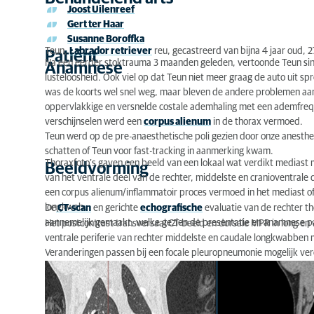
Joost Uilenreef
Bevindingen
Gert ter Haar
Susanne Boroffka
Diagnose
Teun,
Labrador retriever
reu, gecastreerd van bijna 4 jaar oud, 2
Patiënt
Na een eerder stoktrauma 3 maanden geleden, vertoonde Teun sin
Anamnese
Behandeling & therapie
lusteloosheid. Ook viel op dat Teun niet meer graag de auto uit sp
was de koorts wel snel weg, maar bleven de andere problemen aa
Conclusie
oppervlakkige en versnelde costale ademhaling met een ademfrequ
verschijnselen werd een
corpus alienum
in de thorax vermoed.
Teun werd op de pre-anaesthetische poli gezien door onze anesthe
schatten of Teun voor fast-tracking in aanmerking kwam.
Thoraxfoto’s gaven een beeld van een lokaal wat verdikt mediast me
Beeldvorming
van het ventrale deel van de rechter, middelste en cranioventrale
een corpus alienum/inflammatoir proces vermoed in het mediast of 
longkwab.
De
CT-scan
en gerichte
echografische
evaluatie van de rechter th
aannemelijk gemaakt, welke gezien de presentatie en anamnese p
Het postcontrast transversaal CT-beeld en dorsale MPR in long en w
ventrale periferie van rechter middelste en caudale longkwabben me
Veranderingen passen bij een focale pleuropneumonie mogelijk ver