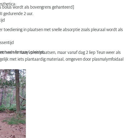
esthetica:
als bolus wordt als bovengrens gehanteerd]
RI gedurende 2 uur.
ijd
er toediening in plaatsen met snelle absorptie zoals pleuraal wordt als
ssentijd
men een fentanyl pleister.
et heel ver naar voren plaatsen, maar vanaf dag 2 liep Teun weer als
ogelijk met iets plantaardig materiaal, omgeven door plasmalymfoidaal