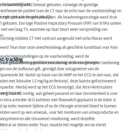
n in zuurstof/lucht.
de behandeling werd bewust gekozen, vanwege de gunstige
nestheseerde patiënt (van de CT naar de echo naar de voorbereiding) en
rurgie niet aan de orde zou zijn.
x met apneu te vergemakkelijken. Als beademingsstrategie werd druk
 gekozen. Een lage Positive Inspiratory Pressure (PiP) van 9 hPa samen
met een laag TV, waarmee op haar beurt weer verspreiding van
an.
ldvorming middels CT met contrast aangevuld met echo thorax werd
 werd Teun door onze anesthesioloog als geschikte kandidaat voor Fast-
de beademingsinstellingen op de voorbereiding, werd de
st-tracking
thesiebenadering geschikt voor invasieve thoraxchirurgie.
opiaat gebaseerde anesthesiebenadering, door een getimede toediening
ogen van de isofluraan gift, gevolgd door antagoneren van de
ipamezole IM. Nadat op basis van de NIBP en het ECG te zien was, dat
en met lidocaïne 1,5 mg/kg en fentanyl, deze laatste gefractioneerd
quentie. Hierbij werd op het ECG bevestigd, dat Atrio-Ventriculaire
en 110 bleef.
mmHg naar 86 mmHg, wat geheel passend en naar tevredenheid is voor
 intra-arteriële 18 G katheter met flowswitch geplaatst in de linker A.
 op ieder moment tijdens of na de chirurgie arterieel bloed te kunnen
loten werd op een urinezak, voor het monitoren van urineproductie en
.
siesysteem en alle (invasieve) monitoring, werd dezelfde
istral air deken onder Teun, maakte het mogelijk om na steriel