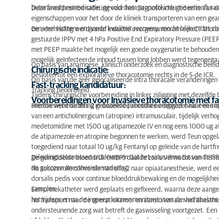
butorfanol premedicatie, gevold door propofol inductie en isofluraa
Deze anesthesiebenadering voor het diagnostische gedeelte van 
eigenschappen voor het door de kliniek transporteren van een gea
een veel vlottere en goede kwaliteit recovery, mocht blijken dat chi
De ademhaling werd vanaf inductie overgenomen om een CT thora
gestuurde IPPV met 4 hPa Positive End Expiratory Pressure (PEEP)
met PEEP maakte het mogelijk een goede oxygenatie te behouden 
mogelijk geïnfecteerde inhoud tussen long lobben werd tegengega
Op basis van anamnese, klinisch onderzoek en diagnostische bee
Chirurgische indicatie:
besloten tot een exploratieve thoracotomie rechts in de 5-de ICR.
Op basis van de zeer gelocaliseerde intra thoracale veranderingen
Fast-tracking kandidatuur:
Tracking beoordeeld.
Tijdens chirurgische voorbereiding in linker zijligging met dezelf
Voorbereidingen voor Invasieve thoracotomie met fa
anesthesiebenadering in dezelfde procedure omgezet naar een anes
Hiertoe werd de alfa-2 gebaseerde anesthesie omgezet naar een 
van een anticholinergicum (atropine) intramusculair, tijdelijk verh
medetomidine met 1500 ug atipamezole IV en nog eens 1000 ug at
de atipamezole en atropine begonnen te werken, werd Teun opgelad
toegediend naar totaal 10 ug/kg Fentanyl op geleide van de hartfre
geleidingsstoornissen uitbleven en dat het sinusritme tussen de 88 
De gemiddelde bloeddruk (NIBP) daalde zoals verwacht van 118 
de gekozen anesthesiebenadering.
Na succesvolle conversie van alfa-2 naar opiaatanesthesie, werd een
dorsalis pedis voor continue bloeddrukbewaking en de mogelijkheid
samplen.
Een urinekatheter werd geplaats en gefixeerd, waarna deze aanges
het tijdens en na de ingreep kunnen monitoren van de vochtbalans
Na transport naar de operatiekamer en aansluiten aan het anesthe
ondersteunende zorg wat betreft de gaswisseling voortgezet. Een M