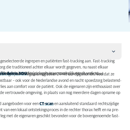
geselecteerde ingrepen en patiënten fast-tracking aan. Fast-tracking
zorg die traditioneel achter elkaar wordt gegeven, nu naast elkaar
lijfsduur in het (dier)ziekenhuis aanmerkelijk wordt verkort.
eke delen: SDU
pen met fast-tracking aangeboden, voornamelijk voor de hond.
aande ingrepen doorgaans nog zeker 24-48 uur opgenomen, voordat ze
kostbaar – ook voor de Nederlandse avond en nacht spoedzorg belastend-
lies aan comfort voor de patiënt. Ook de eigenaren zijn enthousiast over
s in de vertrouwde omgeving, in plaats van nog meerdere dagen opname op
rd aangeboden voor een
CT-scan
en aansluitend standaard rechtszijdige
 van een lokaal ontstekingsproces in de rechter thorax helft en na pre-
erleg met de eigenaren geschikt bevonden voor de bovengenoemde fast-