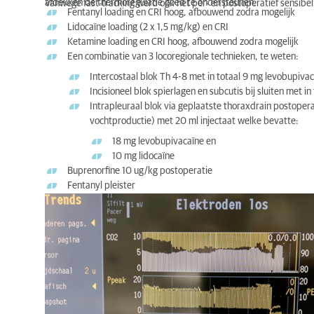
afdekken de thermoregulatie goed te ondersteunen.
Vanwege fast-tracking werd ook het per- en postoperatief sensibe
Fentanyl loading en CRI hoog, afbouwend zodra mogelijk
Lidocaïne loading (2 x 1,5 mg/kg) en CRI
Ketamine loading en CRI hoog, afbouwend zodra mogelijk
Een combinatie van 3 locoregionale technieken, te weten:
Intercostaal blok Th 4-8 met in totaal 9 mg levobupivac
Incisioneel blok spierlagen en subcutis bij sluiten met 
Intrapleuraal blok via geplaatste thoraxdrain postoperat
vochtproductie) met 20 ml injectaat welke bevatte:
18 mg levobupivacaïne en
10 mg lidocaïne
Buprenorfine 10 ug/kg postoperatie
Fentanyl pleister