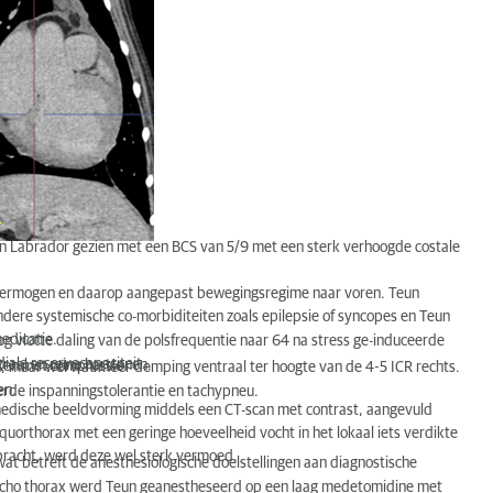
en Labrador gezien met een BCS van 5/9 met een sterk verhoogde costale
vermogen en daarop aangepast bewegingsregime naar voren. Teun
ndere systemische co-morbiditeiten zoals epilepsie of syncopes en Teun
edicatie.
og vlotte daling van de polsfrequentie naar 64 na stress ge-induceerde
diale reservecapaciteit.
raal en reine harttonen.
kken met compressie.
jn, maar wel wat meer demping ventraal ter hoogte van de 4-5 ICR rechts.
en.
rde inspanningstolerantie en tachypneu.
medische beeldvorming middels een CT-scan met contrast, aangevuld
liquorthorax met een geringe hoeveelheid vocht in het lokaal iets verdikte
ebracht, werd deze wel sterk vermoed.
at betreft de anesthesiologische doelstellingen aan diagnostische
echo thorax werd Teun geanestheseerd op een laag medetomidine met