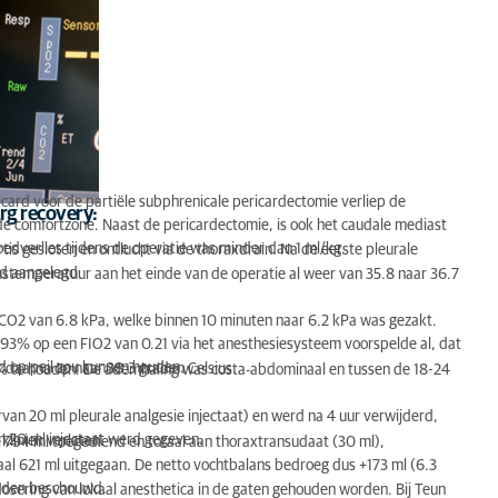
icard voor de partiële subphrenicale pericardectomie verliep de
org recovery:
 de comfortzone. Naast de pericardectomie, is ook het caudale mediast
loedverlies tijdens de operatie was minder dan 1 ml/kg.
tis gesloten en ontlucht via de thoraxdrain. Na de eerste pleurale
nd aangelegd.
stemperatuur aan het einde van de operatie al weer van 35.8 naar 36.7
2 van 6.8 kPa, welke binnen 10 minuten naar 6.2 kPa was gezakt.
3% op een FIO2 van 0.21 via het anesthesiesysteem voorspelde al, dat
ed op peil zou kunnen houden.
daarna op naar 38.3 graden Celsius.
5% te houden. De ademhaling was costa-abdominaal en tussen de 18-24
van 20 ml pleurale analgesie injectaat) en werd na 4 uur verwijderd,
an 20 ml injectaat werd gegeven.
kliniek verlaten.
ie 794 ml toegediend en totaal aan thoraxtransudaat (30 ml),
taal 621 ml uitgegaan. De netto vochtbalans bedroeg dus +173 ml (6.3
worden beschouwd.
dosering van lokaal anesthetica in de gaten gehouden worden. Bij Teun