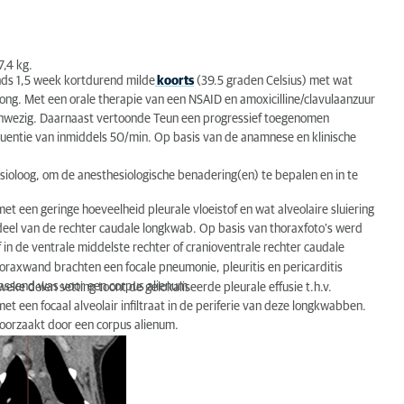
7,4 kg.
ds 1,5 week kortdurend milde
koorts
(39.5 graden Celsius) met wat
rong. Met een orale therapie van een NSAID en amoxicilline/clavulaanzuur
nwezig. Daarnaast vertoonde Teun een progressief toegenomen
entie van inmiddels 50/min. Op basis van de anamnese en klinische
sioloog, om de anesthesiologische benadering(en) te bepalen en in te
t een geringe hoeveelheid pleurale vloeistof en wat alveolaire sluiering
 deel van de rechter caudale longkwab. Op basis van thoraxfoto’s werd
in de ventrale middelste rechter of cranioventrale rechter caudale
oraxwand brachten een focale pneumonie, pleuritis en pericarditis
assend was voor een corpus alienum.
eke delen setting toont de gelokaliseerde pleurale effusie t.h.v.
t een focaal alveolair infiltraat in de periferie van deze longkwabben.
oorzaakt door een corpus alienum.