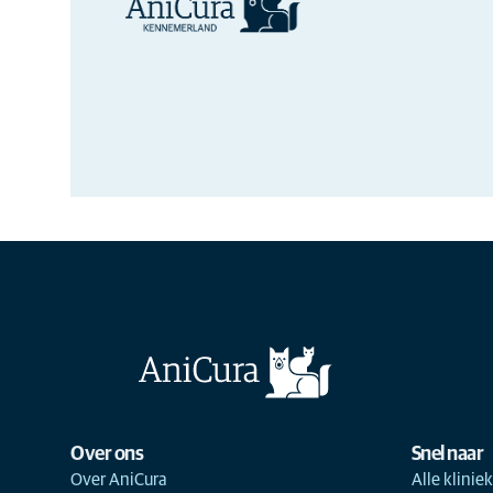
Over ons
Snel naar
Over AniCura
Alle klinie