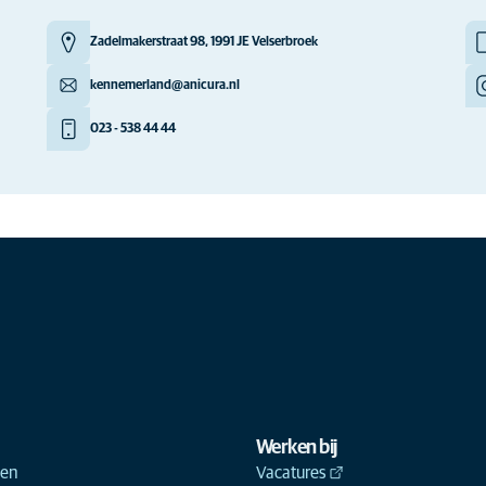
Zadelmakerstraat 98, 1991 JE Velserbroek
kennemerland@anicura.nl
023 - 538 44 44
Werken bij
ken
Vacatures