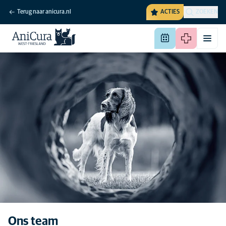
Terug naar anicura.nl
ACTIES
ZOEKEN
Ons team