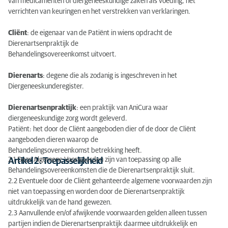
van medicamenten of diergeneeskundige zaken als voeding, het
verrichten van keuringen en het verstrekken van verklaringen.
Cliënt
: de eigenaar van de Patiënt in wiens opdracht de
Dierenartsenpraktijk de
Behandelingsovereenkomst uitvoert.
Dierenarts
: degene die als zodanig is ingeschreven in het
Diergeneeskunderegister.
Dierenartsenpraktijk
: een praktijk van AniCura waar
diergeneeskundige zorg wordt geleverd.
Patiënt: het door de Cliënt aangeboden dier of de door de Cliënt
aangeboden dieren waarop de
Behandelingsovereenkomst betrekking heeft.
2.1 Deze Algemene Voorwaarden zijn van toepassing op alle
Artikel 2: Toepasselijkheid
Behandelingsovereenkomsten die de Dierenartsenpraktijk sluit.
2.2 Eventuele door de Cliënt gehanteerde algemene voorwaarden zijn
niet van toepassing en worden door de Dierenartsenpraktijk
uitdrukkelijk van de hand gewezen.
2.3 Aanvullende en/of afwijkende voorwaarden gelden alleen tussen
partijen indien de Dierenartsenpraktijk daarmee uitdrukkelijk en