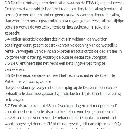
5.3 De cliënt ontvangt een declaratie, waarop de BTW is gespecificeerd.
De dierenartsenpraktijk heeft het recht om directe betaling (contant of
per pin) te verplichten. Indien geen sprake is van een directe betaling,
dan wordt een betalingstermijn van 14 dagen gehanteerd. Bij niet tijdige
betaling wordt de wettelijke rente en incassokosten in rekening
gebracht.
5.4 Indien meerdere declaraties niet zijn voldaan, dan worden
betalingen eerst geacht te strekken tot voldoening van de wettelijke
rente, vervolgens van de incassokosten en tot slot tot de declaraties in
volgorde van datering, waarbij de oudste declaratie voorgaat.
5.5 De Cliënt heeft niet het recht een betalingsverplichting te
verrekenen.
5.6 De Dierenartsenpraktijk heeft het recht om, indien de Cliënt de
Patiënt na voltooiing van de
diergeneeskundige zorg niet of niet tijdig bij de Dierenartsenpraktijk
ophaalt, alle daarmee gepaard gaande kosten bij de Cliënt in rekening
te brengen.
5.7 Een afspraak kan tot 48 uur (weekenddagen niet meegerekend)
voor de desbetreffende afspraak kosteloos worden geannuleerd of
verzet, indien en voor zover de behandelrelatie op dat moment niet
wordt opgezegd door de Cliënt (in dat geval geldt namelijk artikel 9.2).