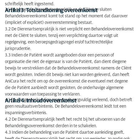
schriftelijk heeft ingestemd.
3.1 De tussen de Dierenartsenpraktijk en de Cliënt te sluiten
Artikel 3: Totstandkoming overeenkomst
Behandelovereenkomst komt tot stand op het moment dat daarover
(impliciet of expliciet) overeenstemming bestaat.
3.2 De Dierenartsenpraktijk is niet verplicht een Behandelovereenkomst
met de Cliënt te sluiten, tenzij een verplichting daartoe volgt uit
regelgeving, een beroepsgedragsregel en/of tuchtrechtelijke
jurisprudentie.
3.3 Indien de Patiënt wordt aangeboden door een persoon of
organisatie die niet de eigenaar is van de Patiënt, dan dient diegene
bewijs te verstrekken dat de Behandelovereenkomst namens de Cliënt
wordt gesloten. Indien dit bewijs niet kan worden geleverd, dan heeft
AniCura het recht om op de overeenkomst die eventueel met degene
die de Patiënt aanbiedt wordt gesloten, de onderhavige algemene
voorwaarden van toepassing te verklaren.
4.1 De diergeneeskundige zorg wordt zorgvuldig verleend, doch betreft
Artikel 4: Inhoud overeenkomst
geen resultaatsverbintenis. De Behandelovereenkomst leidt tot een
inspanningsverbintenis.
4.2 De Dierenartsenpraktijk heeft het recht bij het uitvoeren van de
Behandelingsovereenkomst derden in te schakelen.
4.3 Indien de behandeling van de Patiënt daartoe aanleiding geeft,