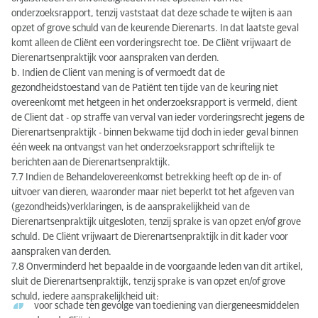
onderzoeksrapport, tenzij vaststaat dat deze schade te wijten is aan
opzet of grove schuld van de keurende Dierenarts. In dat laatste geval
komt alleen de Cliënt een vorderingsrecht toe. De Cliënt vrijwaart de
Dierenartsenpraktijk voor aanspraken van derden.
b. Indien de Cliënt van mening is of vermoedt dat de
gezondheidstoestand van de Patiënt ten tijde van de keuring niet
overeenkomt met hetgeen in het onderzoeksrapport is vermeld, dient
de Client dat - op straffe van verval van ieder vorderingsrecht jegens de
Dierenartsenpraktijk - binnen bekwame tijd doch in ieder geval binnen
één week na ontvangst van het onderzoeksrapport schriftelijk te
berichten aan de Dierenartsenpraktijk.
7.7 Indien de Behandelovereenkomst betrekking heeft op de in- of
uitvoer van dieren, waaronder maar niet beperkt tot het afgeven van
(gezondheids)verklaringen, is de aansprakelijkheid van de
Dierenartsenpraktijk uitgesloten, tenzij sprake is van opzet en/of grove
schuld. De Cliënt vrijwaart de Dierenartsenpraktijk in dit kader voor
aanspraken van derden.
7.8 Onverminderd het bepaalde in de voorgaande leden van dit artikel,
sluit de Dierenartsenpraktijk, tenzij sprake is van opzet en/of grove
schuld, iedere aansprakelijkheid uit:
voor schade ten gevolge van toediening van diergeneesmiddelen