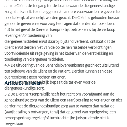
heeft de Dierenartsenpraktijk het recht om aan eenieder, zo nodig ook
aan de Cliënt, de toegang tot de locatie waar de diergeneeskundige
zorg plaatsvindt, te ontzeggen en/of andere voorwaarden te geven die
noodzakelijk of wenselijk worden geacht. De Cliënt is gehouden hieraan
gehoor te geven en ervoor zorg te dragen dat derden dat ook doen.
4.3 In het geval de Dierenartsenpraktijk betrokken is bij de verkoop,
levering en/of toediening van
diergeneesmiddelen en/of daarbij bijstand verleent, ontslaat dat de
Cliënt en/of derden niet van de op de hen rustende verplichtingen
voortvloeiende uit regelgeving in het kader van de verstrekking en
toediening van diergeneesmiddelen.
4.4 De uitvoering van de Behandelovereenkomst geschiedt uitsluitend
ten behoeve van de Cliënt en de Patiënt. Derden kunnen aan deze
overeenkomst geen rechten ontlenen.
5.1 De Dierenartsenpraktijk bepaalt de tarieven voor de
Artikel 5: Tarieven
diergeneeskundige zorg.
5.2 De Dierenartsenpraktijk heeft het recht om voorafgaand aan de
geneeskundige zorg van de Cliënt een (aan)betaling te verlangen en niet
eerder met de diergeneeskundige zorg aan te vangen dan nadat de
(aan)betaling is ontvangen, tenzij dat op grond van regelgeving, een
beroepsgedragsregel en/of tuchtrechtelijke jurisprudentie niet is
toegestaan.