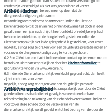
Indien dat nadien gebeurt, dan is Cliënt de kosten verschuldigd die
zouden zijn verschuldigd als niet was geannuleerd of verzet.
6.1 De Cliënt kan er geen beroep meer op doen dat de
Artikel 6: Klachten
diergeneeskundige zorg niet aan de
Behandelingsovereenkomst beantwoordt, indien de Cliënt de
Dierenartsenpraktijk daarvan niet binnen bekwame tijd doch in ieder
geval binnen een jaar nadat hij dit heeft ontdekt of redelijkerwijs had
behoren te ontdekken, op de hoogte heeft gesteld en indien de
Dierenartsenpraktijk niet in de gelegenheid is gesteld om, voor zover
mogelijk, alsnog zorg te dragen voor een deugdelijke prestatie indien en
voorzover de diergeneeskundige zorg te kort is geschoten.
6.2 Een Cliënt kan een klacht indienen door contact op te nemen met de
betrokken Dierenartsenpraktijk en door het
klachtenformulier
te
gebruiken (te vinden via www.Anicura.nl).
6.3 Indien de Dierenartsenpraktijk een klacht gegrond acht, dan heeft
zij het recht om, voor zover
mogelijk, alsnog zorg te dragen voor een deugdelijke prestatie.
7.1 De Dierenartsenpraktijk is slechts aansprakelijk voor door de Cliënt
Artikel 7: Aansprakelijkheid
geleden directe schade die het gevolg is van een toerekenbare
tekortkoming in de nakoming van de Behandelovereenkomst, indien en
voor zover deze schade door de verzekeraar van de
dierenartsenpraktijk wordt gedekt en tot het bedrag van de door de