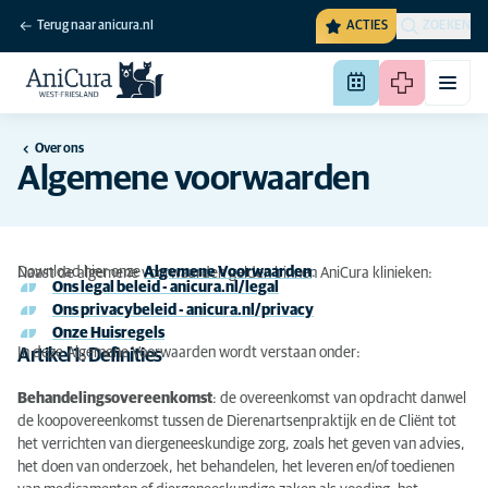
Terug naar anicura.nl
ACTIES
ZOEKEN
Over ons
Algemene voorwaarden
Download hier onze
Algemene Voorwaarden
.
Naast de algemene voorwaarden gelden binnen AniCura klinieken:
Ons legal beleid - anicura.nl/legal
Ons privacybeleid - anicura.nl/privacy
Onze Huisregels
In deze Algemene Voorwaarden wordt verstaan onder:
Artikel 1: Definities
Behandelingsovereenkomst
: de overeenkomst van opdracht danwel
de koopovereenkomst tussen de Dierenartsenpraktijk en de Cliënt tot
het verrichten van diergeneeskundige zorg, zoals het geven van advies,
het doen van onderzoek, het behandelen, het leveren en/of toedienen