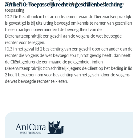
10.1 Op Behandelovereenkomst is uitsluitend Nederlands recht van
Artikel 10: Toepasselijk recht en geschillenbeslechting
toepassing.
10.2 De Rechtbank in het arrondissement waar de Dierenartsenpraktijk
is gevestigd is bij uitsluiting bevoegd om kennis te nemen van geschillen
tussen partijen, onverminderd de bevoegdheid van de
Dierenartsenpraktijk een geschil aan de volgens de wet bevoegde
rechter voor te leggen.
10.3 In het geval lid 2 beslechting van een geschil door een ander dan de
rechter die volgens de wet bevoegd zou zijn tot gevolg heeft, dan heeft
de Cliënt gedurende een maand de gelegenheid, indien
Dierenartsenpraktijk zich schriftelijk jegens de Cliënt op het beding in lid
2 heeft beroepen, om voor beslechting van het geschil door de volgens
de wet bevoegde rechter te kiezen.