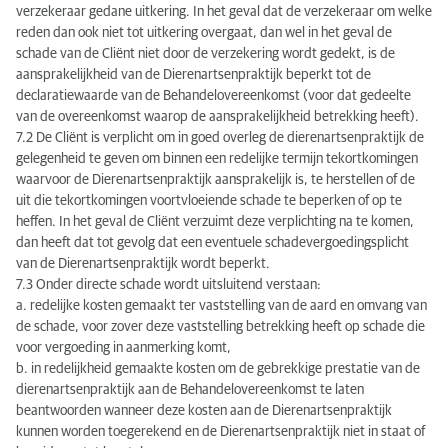
verzekeraar gedane uitkering. In het geval dat de verzekeraar om welke
reden dan ook niet tot uitkering overgaat, dan wel in het geval de
schade van de Cliënt niet door de verzekering wordt gedekt, is de
aansprakelijkheid van de Dierenartsenpraktijk beperkt tot de
declaratiewaarde van de Behandelovereenkomst (voor dat gedeelte
van de overeenkomst waarop de aansprakelijkheid betrekking heeft).
7.2 De Cliënt is verplicht om in goed overleg de dierenartsenpraktijk de
gelegenheid te geven om binnen een redelijke termijn tekortkomingen
waarvoor de Dierenartsenpraktijk aansprakelijk is, te herstellen of de
uit die tekortkomingen voortvloeiende schade te beperken of op te
heffen. In het geval de Cliënt verzuimt deze verplichting na te komen,
dan heeft dat tot gevolg dat een eventuele schadevergoedingsplicht
van de Dierenartsenpraktijk wordt beperkt.
7.3 Onder directe schade wordt uitsluitend verstaan:
a. redelijke kosten gemaakt ter vaststelling van de aard en omvang van
de schade, voor zover deze vaststelling betrekking heeft op schade die
voor vergoeding in aanmerking komt,
b. in redelijkheid gemaakte kosten om de gebrekkige prestatie van de
dierenartsenpraktijk aan de Behandelovereenkomst te laten
beantwoorden wanneer deze kosten aan de Dierenartsenpraktijk
kunnen worden toegerekend en de Dierenartsenpraktijk niet in staat of