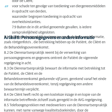
door de Cliënt;
voor schade ten gevolge van toediening van diergeneesmiddelen
in opdracht van derden,
waaronder begrepen toediening in opdracht van
overheidsinstanties;
7.9 Buiten de in dit artikel genoemde gevallen, is iedere
aansprakelijkheid uitgesloten.
8.1 De Dierenartsenpraktijk is eigenaar van de dragers van informatie,
Artikel 8: Persoonsgegevens en andere informatie
zoals röntgenfoto's , die betrekking hebben op de Patiënt, de Cliënt en
de Behandelingsovereenkomst.
8.2 De Dierenartsenpraktijk neemt bij de verwerking van
persoonsgegevens en gegevens omtrent de Patiënt de vigerende
regelgeving in acht.
8.3 De Dierenartsenpraktijk bewaart de informatie met betrekking tot
de Patiënt, de Cliënt en de
Behandelovereenkomst gedurende vijf jaren, gerekend vanaf het einde
van de Behandelovereenkomst, tenzij regelgeving een andere
bewaartermijn verplicht.
8.4 De Cliënt heeft recht op een kosteloze inzage in en kopie van de
informatie betreffende zichzelf zoals geregeld in de AVG-regelgeving.
8.5 Telefoongesprekken met medewerkers van de Dierenartsenpraktijk
kunnen, met name vanwege kwaliteitsdoeleinden, door de