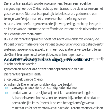
Dierenartsenpraktijk worden opgenomen. Tegen een redelijke
vergoeding heeft de Cliënt recht op een transcriptie daarvan en om het
gesprek op de Dierenartsenpraktijk te beluisteren, gedurende een
termijn van één jaar na het voeren van het telefoongesprek.
8.6 De Cliënt heeft, tegen een redelijke vergoeding, recht op inzage in
en kopie van de informatie betreffende de Patiënt en de uitvoering van
de Behandelovereenkomst.
8.7 De Dierenartsenpraktijk heeft het recht om (onderdelen van) de
Patiënt of informatie over de Patiënt te gebruiken voor statistisch en/of
wetenschappelijk onderzoek, en in een publicatie te verwerken, tenzij
de Cliënt hiertegen uitdrukkelijk bezwaar heeft gemaakt.
9.1 De Behandelingsovereenkomst eindigt, zonder dat een opzegtermijn
Artikel 9: Tussentijdse beëindiging overeenkomst
in acht hoeft te worden
genomen en zonder dat dit tot schadeplichtigheid van de
Dierenartsenpraktijk leidt:
a. op verzoek van de Cliënt;
b. indien de Dierenartsenpraktijk daartoe besluit:
vanwege onvoorziene omstandigheden danwel
omdat van haar redelijkerwijs niet kan worden verlangd de
Behandelovereenkomst voort te zetten, bijvoorbeeld omdat er
geen redelijke kans (meer) is op een beoogd en/of gewenst
resultaat en/of het vertrouwen tussen de Dierenartsenpraktijk en