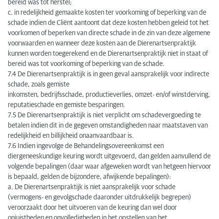
bereid was tot herstel;
c. in redelijkheid gemaakte kosten ter voorkoming of beperking van de
schade indien de Cliënt aantoont dat deze kosten hebben geleid tot het
voorkomen of beperken van directe schade in de zin van deze algemene
voorwaarden en wanneer deze kosten aan de Dierenartsenpraktijk
kunnen worden toegerekend en de Dierenartsenpraktijk niet in staat of
bereid was tot voorkoming of beperking van de schade.
7.4 De Dierenartsenpraktijk is in geen geval aansprakelijk voor indirecte
schade, zoals gemiste
inkomsten, bedrijfsschade, productieverlies, omzet- en/of winstderving,
reputatieschade en gemiste besparingen.
7.5 De Dierenartsenpraktijk is niet verplicht om schadevergoeding te
betalen indien dit in de gegeven omstandigheden naar maatstaven van
redelijkheid en billijkheid onaanvaardbaar is.
7.6 Indien ingevolge de Behandelingsovereenkomst een
diergeneeskundige keuring wordt uitgevoerd, dan gelden aanvullend de
volgende bepalingen (daar waar afgeweken wordt van hetgeen hiervoor
is bepaald, gelden de bijzondere, afwijkende bepalingen):
a. De Dierenartsenpraktijk is niet aansprakelijk voor schade
(vermogens- en gevolgschade daaronder uitdrukkelijk begrepen)
veroorzaakt door het uitvoeren van de keuring dan wel door
onjuistheden en onvolledigheden in het opstellen van het