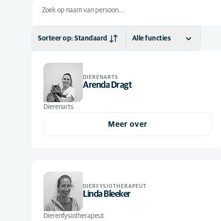
Sorteer op: Standaard
Alle functies
Standaard
Dierenarts
(4)
Alfabetisch
Dierfysiotherapeut
(1)
DIERENARTS
Arenda Dragt
Paraveterinair
(5)
Dierenarts
Meer over
DIERFYSIOTHERAPEUT
Linda Bleeker
Dierenfysiotherapeut