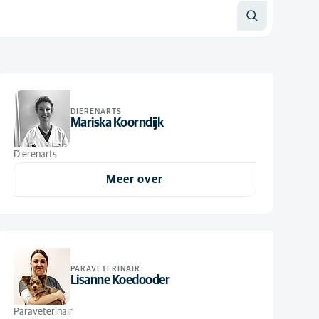
DIERENARTS
Mariska Koorndijk
Dierenarts
Meer over
PARAVETERINAIR
Lisanne Koedooder
Paraveterinair