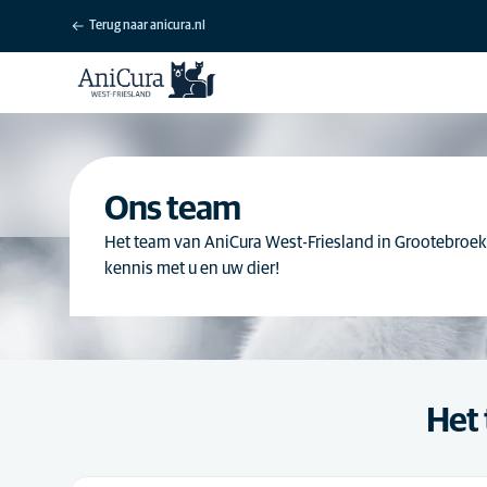
Terug naar anicura.nl
Ons team
Het team van AniCura West-Friesland in Grootebroek
kennis met u en uw dier!
Het 