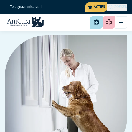
Terug naar anicura.nl
ACTIES
ZOEKEN