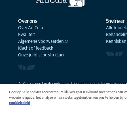
Over ons
Snel naar
Over AniCura
Alle klinie
Kwaliteit
Behandeli
Algemene voorwaarden
Kennisbank
Klacht of feedback
Onze juridische structuur
AniCura is een familiebedrijf van toonaangevende dierenziekenhuize
Door op “Alle cookies accepteren” te klikken gaat u akkoord met het opslaan 
websitenavigatie, het analyseren van websitegebruik en om ons te helpen bij 
cookiebeleid
Privacy
Algemene voorwaarde