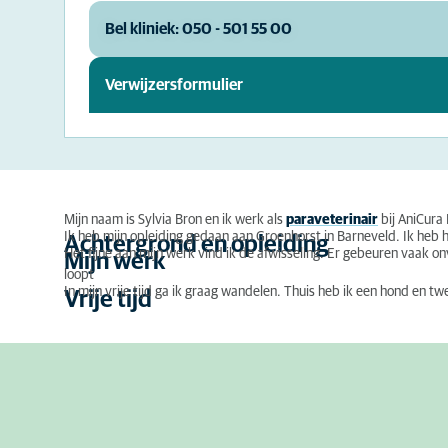
Bel kliniek: 050 - 501 55 00
Verwijzersformulier
Mijn naam is Sylvia Bron en ik werk als
paraveterinair
bij AniCur
Ik heb mijn opleiding gedaan aan Groenhorst in Barneveld. Ik heb 
Achtergrond en opleiding
Het fijne aan mijn werk vind ik de afwisseling. Er gebeuren vaak 
Mijn werk
loopt
In mijn vrije tijd ga ik graag wandelen. Thuis heb ik een hond en tw
Vrije tijd