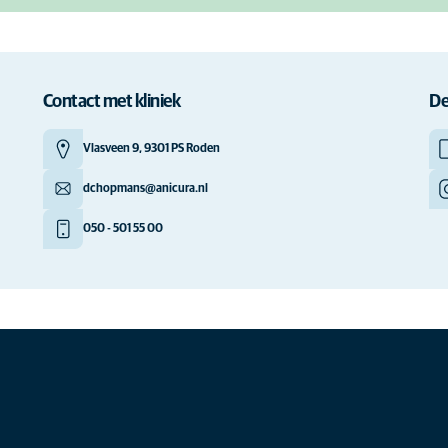
Contact met kliniek
De
Vlasveen 9, 9301 PS Roden
dchopmans@anicura.nl
050 - 501 55 00