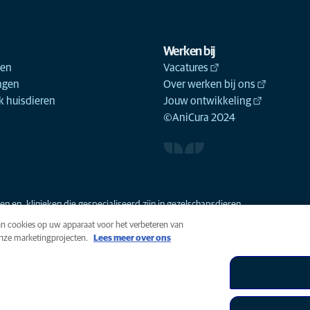
Werken bij
ken
Vacatures
ngen
Over werken bij ons
 huisdieren
Jouw ontwikkeling
©AniCura 2024
n en -klinieken die gespecialiseerd zijn in gezelschapsdieren.
van cookies op uw apparaat voor het verbeteren van
onze marketingprojecten.
Lees meer over ons
n
Cookies
Toegankelijkheid
Global Human Rights
AniCura i