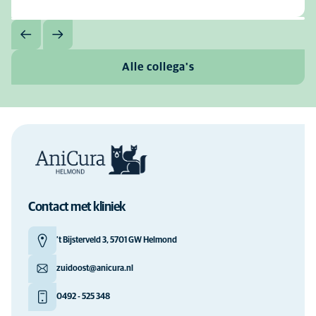
Alle collega's
Contact met kliniek
’t Bijsterveld 3, 5701 GW Helmond
zuidoost@anicura.nl
0492 - 525 348