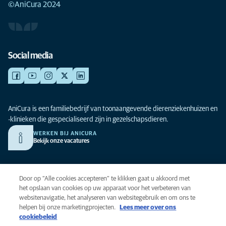
©AniCura 2024
Social media
AniCura is een familiebedrijf van toonaangevende dierenziekenhuizen en
-klinieken die gespecialiseerd zijn in gezelschapsdieren.
WERKEN BIJ ANICURA
Bekijk onze vacatures
Privacy
Door op “Alle cookies accepteren” te klikken gaat u akkoord met
Algemene voorwaarden
het opslaan van cookies op uw apparaat voor het verbeteren van
websitenavigatie, het analyseren van websitegebruik en om ons te
Cookies
helpen bij onze marketingprojecten.
Lees meer over ons
Toegankelijkheid
cookiebeleid
Global Human Rights