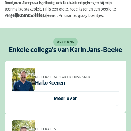
hond en maken we regelmatig een boswandeling.
Bono, een Europese korthaar, heb ik als kitten gekregen bij mijn
toenmalige stageplek. Hij is een grote, rode kater en een beetje te
vergelijken met Dikkie Dik.
Verder maak ik met mijn paard, Amusante, graag bosritjes.
OVER ONS
Enkele collega's van Karin Jans-Beeke
DIERENARTS/PRAKTIJKMANAGER
Haiko Koenen
Meer over
DIERENARTS