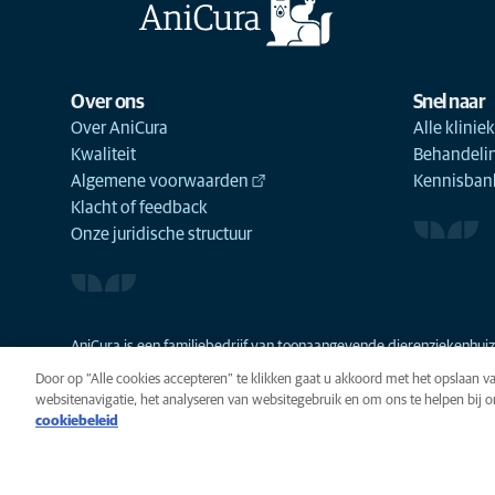
Over ons
Snel naar
Over AniCura
Alle klinie
Kwaliteit
Behandeli
Algemene voorwaarden
Kennisbank
Klacht of feedback
Onze juridische structuur
AniCura is een familiebedrijf van toonaangevende dierenziekenhuize
Door op “Alle cookies accepteren” te klikken gaat u akkoord met het opslaan 
websitenavigatie, het analyseren van websitegebruik en om ons te helpen bij 
cookiebeleid
Privacy
Algemene voorwaarde