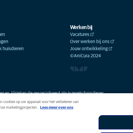
Werken bij
ken
Vacatures
ngen
Over werken bij ons
 huisdieren
Jouw ontwikkeling
©AniCura 2024
n en -klinieken die gespecialiseerd zijn in gezelschapsdieren.
van cookies op uw apparaat voor het verbeteren van
onze marketingprojecten.
Lees meer over ons
n
Cookies
Toegankelijkheid
Global Human Rights
AniCura i