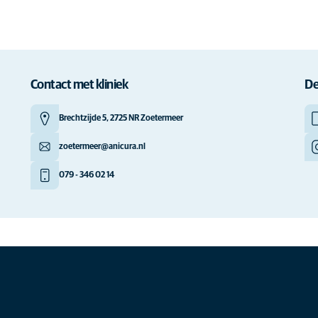
Contact met kliniek
De
Brechtzijde 5, 2725 NR Zoetermeer
zoetermeer@anicura.nl
079 - 346 02 14