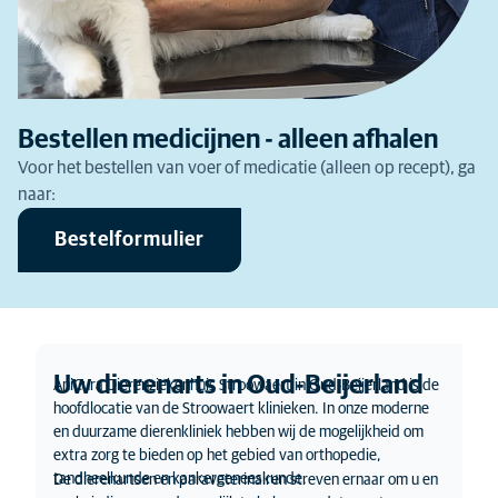
Bestellen medicijnen - alleen afhalen
Voor het bestellen van voer of medicatie (alleen op recept), ga
naar:
Bestelformulier
Uw dierenarts in Oud-Beijerland
AniCura Dierenziekenhuis Stroowaert in Oud-Beijerland is de
hoofdlocatie van de Stroowaert klinieken. In onze moderne
en duurzame dierenkliniek hebben wij de mogelijkheid om
extra zorg te bieden op het gebied van orthopedie,
tandheelkunde en kankergeneeskunde.
De dierenartsen en paraveterinairen streven ernaar om u en