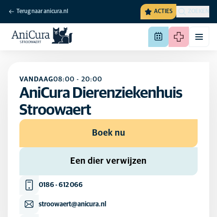
Terug naar anicura.nl
ACTIES
ZOEKEN
VANDAAG
08:00
-
20:00
AniCura Dierenziekenhuis
Stroowaert
Boek nu
Een dier verwijzen
0186 - 612 066
stroowaert@anicura.nl