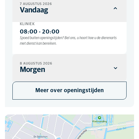
7 AUGUSTUS 2026
Vandaag
KLINIEK
08:00
-
20:00
Spoed buiten openingstijden? Bel ons, u hoort hoe u de dierenarts
met dienst kan bereiken.
8 AUGUSTUS 2026
Morgen
KLINIEK
Meer over openingstijden
10:00
-
12:00
Spoed buiten openingstijden? Bel ons, u hoort hoe u de dierenarts
met dienst kan bereiken.
U kunt ons hier vinden