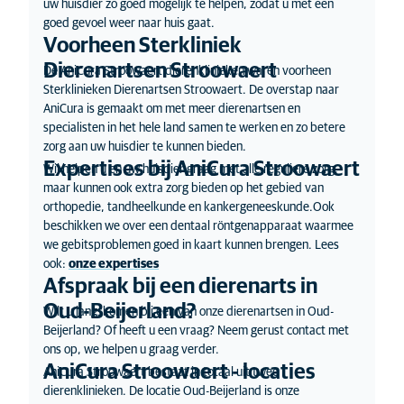
uw huisdier zo goed mogelijk te helpen, zodat u met een
goed gevoel weer naar huis gaat.
Voorheen Sterkliniek
Dierenartsen Stroowaert
De AniCura Stroowaert dierenklinieken waren voorheen
Sterklinieken Dierenartsen Stroowaert. De overstap naar
AniCura is gemaakt om met meer dierenartsen en
specialisten in het hele land samen te werken en zo betere
zorg aan uw huisdier te kunnen bieden.
Expertises bij AniCura Stroowaert
Wij helpen u en uw huisdier graag met alle reguliere zorg,
maar kunnen ook extra zorg bieden op het gebied van
orthopedie, tandheelkunde en kankergeneeskunde.Ook
beschikken we over een dentaal röntgenapparaat waarmee
we gebitsproblemen goed in kaart kunnen brengen. Lees
ook:
onze expertises
Afspraak bij een dierenarts in
Oud-Beijerland?
Wilt u langskomen bij een van onze dierenartsen in Oud-
Beijerland? Of heeft u een vraag? Neem gerust contact met
ons op, we helpen u graag verder.
AniCura Stroowaert - locaties
AniCura Stroowaert bestaat in totaal uit twee
dierenklinieken. De locatie Oud-Beijerland is onze