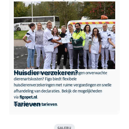
Huisdier verzekeren?
Wil je jouw huisdier goed verzekeren tegen onverwachte
dierenartskosten? Figo biedt flexibele
huisdierenverzekeringen met ruime vergoedingen en snelle
afhandeling van declaraties. Bekijk de mogelijkheden
via
figopet.nl
.
Tarieven
Bekijk hier
onze tarieven
.
GALERIJ