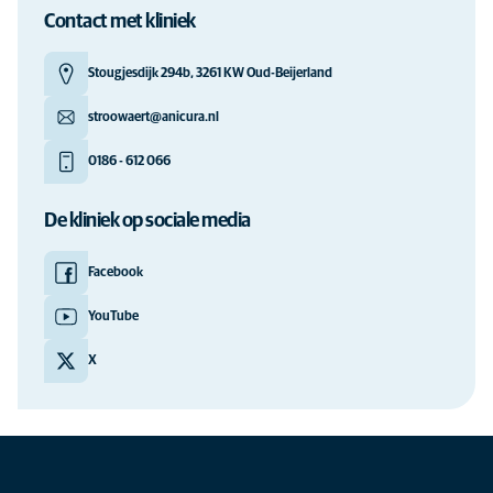
Contact met kliniek
Stougjesdijk 294b, 3261 KW Oud-Beijerland
stroowaert@anicura.nl
0186 - 612 066
De kliniek op sociale media
Facebook
YouTube
X