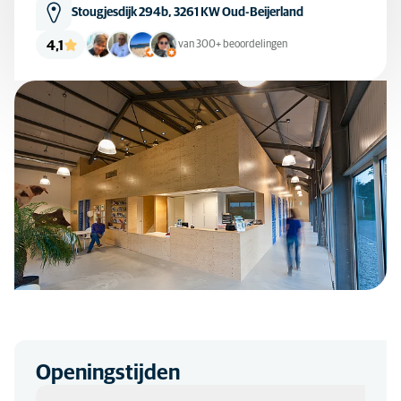
Stougjesdijk 294b, 3261 KW Oud-Beijerland
4,1
van 300+ beoordelingen
Openingstijden