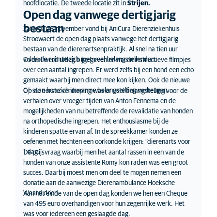
hoofdlocatie. De tweede locatie zit in
Strijen.
Open dag vanwege dertigjarig
bestaan
Zaterdag 5 november vond bij AniCura Dierenziekenhuis
Stroowaert de open dag plaats vanwege het dertigjarig
bestaan van de dierenartsenpraktijk. Al snel na tien uur
vulde de ruimte zich met veel belangstellenden.
Overal werd uitleg bijgegeven er waren instructieve filmpjes
over een aantal ingrepen. Er werd zelfs bij een hond een echo
gemaakt waarbij men direct mee kon kijken. Ook de nieuwe
CT-scan kon zich in warme belangstelling verheugen.
Op de eerste verdieping was er veel belangstelling voor de
verhalen over vroeger tijden van Anton Fennema en de
mogelijkheden van nu betreffende de revalidatie van honden
na orthopedische ingrepen. Het enthousiasme bij de
kinderen spatte ervan af. In de spreekkamer konden ze
oefenen met hechten een oorkonde krijgen: “dierenarts voor
1 dag.”
De prijsvraag waarbij men het aantal rassen in een van de
honden van onze assistente Romy kon raden was een groot
succes. Daarbij moest men om deel te mogen nemen een
donatie aan de aanwezige Dierenambulance Hoeksche
Waard doen.
Aan het einde van de open dag konden we hen een Cheque
van 495 euro overhandigen voor hun zegenrijke werk. Het
was voor iedereen een geslaagde dag.