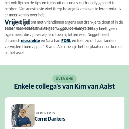
het ook fijn om de tips en tricks uit de cursus cat friendly geleerd te
hebben. Van anesthesie vind ik erg belangrijk om over te leren zodat ik
er meer kennis over heb.
Vrije tijd
Ik vind het leuk om met vriendinnen ergens een drankje te doen of in de
zomer naar een festival te gaan. Ik hou ook van reizen.
Thuis heb ik drie katten (Nala, Nugget en Henny). Henny heeft geen
ogen meer, die zijn verwijderd toen hij kitten was. Nugget heeft
chronisch
niesziekte
en Nala had
FORL
en toen zijn al haar tanden
verwijderd toen zij pas 1,5 was. Alle drie zijn het herplaatsers en komen
uit het asiel.
OVER ONS
Enkele collega's van Kim van Aalst
DIERENARTS
Corné Dankers