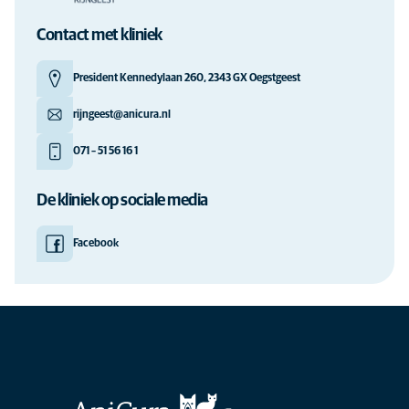
Contact met kliniek
President Kennedylaan 260, 2343 GX Oegstgeest
rijngeest@anicura.nl
071 – 51 56 16 1
De kliniek op sociale media
Facebook