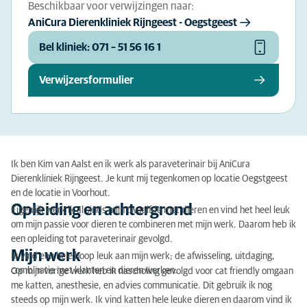
Beschikbaar voor verwijzingen naar:
AniCura Dierenkliniek Rijngeest - Oegstgeest
Bel kliniek: 071 – 51 56 16 1
Verwijzersformulier
Ik ben Kim van Aalst en ik werk als paraveterinair bij AniCura
Dierenkliniek Rijngeest. Je kunt mij tegenkomen op locatie Oegstgeest
en de locatie in Voorhout.
Opleiding en achtergrond
Eigenlijk werk ik al sinds mijn twaalfde met dieren en vind het heel leuk
om mijn passie voor dieren te combineren met mijn werk. Daarom heb ik
een opleiding tot paraveterinair gevolgd.
Mijn werk
Ik vind een hele hoop leuk aan mijn werk; de afwisseling, uitdaging,
combinatie met klanten en dieren werken.
Op mijn vorige werk heb ik nascholing gevolgd voor cat friendly omgaan
me katten, anesthesie, en advies communicatie. Dit gebruik ik nog
steeds op mijn werk. Ik vind katten hele leuke dieren en daarom vind ik