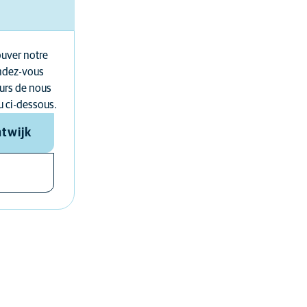
ouver notre
endez-vous
urs de nous
u ci-dessous.
atwijk