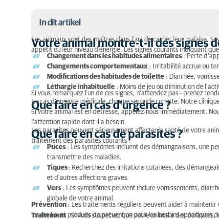
In dit artikel
Les animaux sont des maîtres dans l'art de cacher leur malaise. S
Votre animal montre-t-il des signes d
appétit ou leur niveau d'énergie. Les signes courants indiquant qu
Votre animal montre-t-il des signes de maladie ?
Changement dans les habitudes alimentaires
: Perte d'app
Changements comportementaux
: Irritabilité accrue ou t
Que faire en cas d'urgence ?
Modifications des habitudes de toilette
: Diarrhée, vomisse
Léthargie inhabituelle
: Moins de jeu ou diminution de l'acti
Que faire en cas de parasites ?
Si vous remarquez l'un de ces signes, n'attendez pas - prenez rend
En cas d'urgence médicale, chaque seconde compte. Notre clinique e
Que faire en cas d'urgence ?
Conseils pour communiquer avec le vétérinaire si 
Si votre animal est en détresse, appelez-nous immédiatement. Nou
l'attention rapide dont il a besoin.
Les parasites peuvent sérieusement affecter la santé de votre anima
Que faire en cas de parasites ?
traitement des parasites courants :
Puces
: Les symptômes incluent des démangeaisons, une pert
transmettre des maladies.
Tiques
: Recherchez des irritations cutanées, des démangeai
et d'autres affections graves.
Vers
: Les symptômes peuvent inclure vomissements, diarrhée 
globale de votre animal.
Prévention
: Les traitements réguliers peuvent aider à maintenir
les meilleurs produits de prévention pour les besoins spécifiques d
Traitement
: Si vous suspectez que votre animal a des parasites