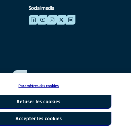
Social media
WERKEN BIJ ANICURA
Bekijk onze vacatures
Paramètres des cookies
s onderdeel van Mars, Inc © 2026
Refuser les cookies
Accepter les cookies