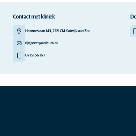
Contact met kliniek
De
Hoorneslaan 143, 2221 CM Katwijk aan Zee
rijngeest@anicura.nl
071 51 56 16 1