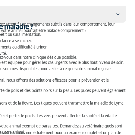
oyez attentif aux changements subtils dans leur comportement, leur
e maladie ?
e votre animal pourrait être malade comprennent :
étit ou suralimentation.
endance à se cacher.
ments ou difficulté à uriner.
vité.
ez-vous dans notre clinique dès que possible.
st équipée pour gérer les cas urgents avec le plus haut niveau de soin.
vous ne parlez pas anglais ou néerlandais
s sommes disponibles pour veiller à ce que votre animal reçoive
l. Nous offrons des solutions efficaces pour la prévention et le
e de poils et des points noirs sur la peau. Les puces peuvent également
sons et de la fièvre. Les tiques peuvent transmettre la maladie de Lyme
et perte de poids. Les vers peuvent affecter la santé et la vitalité
 votre animal exempt de parasites. Demandez au vétérinaire quels sont
e votre animal.
, contactez-nous immédiatement pour un examen complet et un plan de