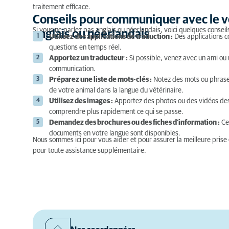
traitement efficace.
Conseils pour communiquer avec le vé
Si vous ne parlez pas anglais ou néerlandais, voici quelques conseil
anglais ou néerlandais
Utilisez des applications de traduction :
Des applications c
questions en temps réel.
Apportez un traducteur :
Si possible, venez avec un ami ou u
communication.
Préparez une liste de mots-clés :
Notez des mots ou phrase
de votre animal dans la langue du vétérinaire.
Utilisez des images :
Apportez des photos ou des vidéos des 
comprendre plus rapidement ce qui se passe.
Demandez des brochures ou des fiches d'information :
Cer
documents en votre langue sont disponibles.
Nous sommes ici pour vous aider et pour assurer la meilleure prise
pour toute assistance supplémentaire.