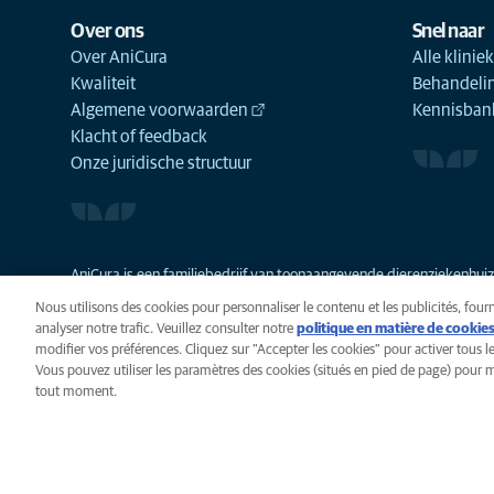
Over ons
Snel naar
Over AniCura
Alle klinie
Kwaliteit
Behandeli
Algemene voorwaarden
Kennisbank
Klacht of feedback
Onze juridische structuur
AniCura is een familiebedrijf van toonaangevende dierenziekenhuize
Nous utilisons des cookies pour personnaliser le contenu et les publicités, fourn
analyser notre trafic. Veuillez consulter notre
politique en matière de cookie
modifier vos préférences. Cliquez sur "Accepter les cookies" pour activer tous le
Vous pouvez utiliser les paramètres des cookies (situés en pied de page) pour m
Privacy
Algemene voorwaarde
tout moment.
Paramètres des cookies