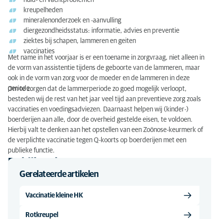
huid- en vachtproblemen
kreupelheden
mineralenonderzoek en -aanvulling
diergezondheidsstatus: informatie, advies en preventie
ziektes bij schapen, lammeren en geiten
vaccinaties
Met name in het voorjaar is er een toename in zorgvraag, niet alleen in
de vorm van assistentie tijdens de geboorte van de lammeren, maar
ook in de vorm van zorg voor de moeder en de lammeren in deze
periode.
Om te zorgen dat de lammerperiode zo goed mogelijk verloopt,
besteden wij de rest van het jaar veel tijd aan preventieve zorg zoals
vaccinaties en voedingsadviezen. Daarnaast helpen wij (kinder-)
boerderijen aan alle, door de overheid gestelde eisen, te voldoen.
Hierbij valt te denken aan het opstellen van een Zoönose-keurmerk of
de verplichte vaccinatie tegen Q-koorts op boerderijen met een
publieke functie.
Bekijk ook:
Gerelateerde artikelen
Vaccinatie kleine HK
Rotkreupel