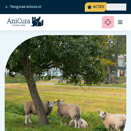
Terug naar anicura.nl
ACTIES
ZOEKEN