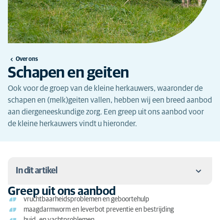
Over ons
Schapen en geiten
Ook voor de groep van de kleine herkauwers, waaronder de
schapen en (melk)geiten vallen, hebben wij een breed aanbod
aan diergeneeskundige zorg. Een greep uit ons aanbod voor
de kleine herkauwers vindt u hieronder.
In dit artikel
Greep uit ons aanbod
Greep uit ons aanbod
vruchtbaarheidsproblemen en geboortehulp
maagdarmworm en leverbot preventie en bestrijding
Bekijk ook: