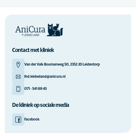
Contact met kliniek
Van der Valk Boumanweg 50, 2352 JD Leiderdorp
lhd.leidseland@anicura.nl
071 - 541 69 45
De kliniek op sociale media
Facebook