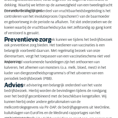
dekking. Waarbij we letten op de aanwezigheid van een tweelingdracht
Advies
en eventuele afwijkingen.
Een ander belangrijk onderdeel van vruchtbaarheidsbegeleiding is het
controleren van het involutieproces ('opschonen') van de baarmoeder
en geboorteweg in de periode na afkalven. Tot slot onderzoeken we de
koeien waarbij de vruchtbaarheidscyclus niet zelfstandig op gang komt
of verstoord is geraakt.
Preventieve zorg
Naast vruchtbaarheidsonderzoek kunnen we tijdens het bedrijfsbezoek
ook preventieve zorg bieden. Het toedienen van vaccinaties is een
belangrijk voorbeeld daarvan. Met regelmatig bezoek van onze
dierenartsen, vergt het toepassen van een vaccinatieschema niet veel
inspanning.
Andere veel voorkomende handelingen zijn het onthoornen van
kalveren, het afnemen van monsters (o.a. melk, bloed, mest) in het
kader van diergezondheidsprogramma's of het uitvoeren van een
periodiek bedrijfsbezoek (PBB).
Advies
Tot slot vormt advisering een belangrijk onderdeel van het vaste
bedrijfsbezoek. Hierbij worden de bevindingen tijdens de rondgang
over het bedrijf gecombineerd met de beschikbare kengetallen. Wij
kunnen hierbij onder andere gebruikmaken van de
melkcontrolegegevens via Pir-DAP, de bedrijfsgegevens uit VeeOnline,
kuiluitslagen van EuroFins en de Medirund-rapportages van het