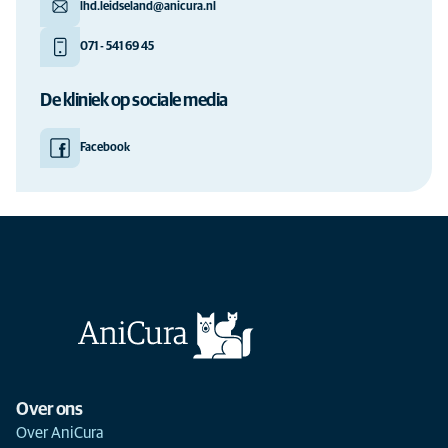
lhd.leidseland@anicura.nl
071 - 541 69 45
De kliniek op sociale media
Facebook
Over ons
Over AniCura