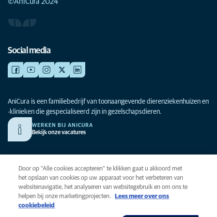
©AniCura 2024
Social media
AniCura is een familiebedrijf van toonaangevende dierenziekenhuizen en
-klinieken die gespecialiseerd zijn in gezelschapsdieren.
WERKEN BIJ ANICURA
Bekijk onze vacatures
Privacy
Door op “Alle cookies accepteren” te klikken gaat u akkoord met
Algemene voorwaarden
het opslaan van cookies op uw apparaat voor het verbeteren van
websitenavigatie, het analyseren van websitegebruik en om ons te
Cookies
helpen bij onze marketingprojecten.
Lees meer over ons
Toegankelijkheid
cookiebeleid
Global Human Rights