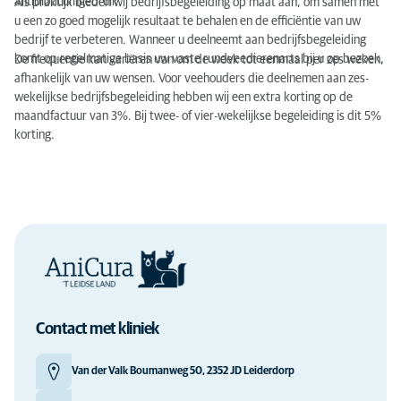
antibioticumgebruik.
Als praktijk bieden wij bedrijfsbegeleiding op maat aan, om samen met
u een zo goed mogelijk resultaat te behalen en de efficiëntie van uw
bedrijf te verbeteren. Wanneer u deelneemt aan bedrijfsbegeleiding
komt op regelmatige basis uw vaste rundveedierenarts bij u op bezoek.
De frequentie kan variëren van om de week tot eenmaal per zes weken,
afhankelijk van uw wensen. Voor veehouders die deelnemen aan zes-
wekelijkse bedrijfsbegeleiding hebben wij een extra korting op de
maandfactuur van 3%. Bij twee- of vier-wekelijkse begeleiding is dit 5%
korting.
Contact met kliniek
Van der Valk Boumanweg 50, 2352 JD Leiderdorp