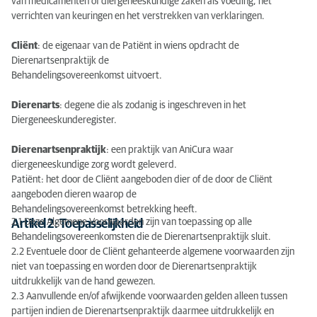
van medicamenten of diergeneeskundige zaken als voeding, het
verrichten van keuringen en het verstrekken van verklaringen.
Cliënt
: de eigenaar van de Patiënt in wiens opdracht de
Dierenartsenpraktijk de
Behandelingsovereenkomst uitvoert.
Dierenarts
: degene die als zodanig is ingeschreven in het
Diergeneeskunderegister.
Dierenartsenpraktijk
: een praktijk van AniCura waar
diergeneeskundige zorg wordt geleverd.
Patiënt: het door de Cliënt aangeboden dier of de door de Cliënt
aangeboden dieren waarop de
Behandelingsovereenkomst betrekking heeft.
2.1 Deze Algemene Voorwaarden zijn van toepassing op alle
Artikel 2: Toepasselijkheid
Behandelingsovereenkomsten die de Dierenartsenpraktijk sluit.
2.2 Eventuele door de Cliënt gehanteerde algemene voorwaarden zijn
niet van toepassing en worden door de Dierenartsenpraktijk
uitdrukkelijk van de hand gewezen.
2.3 Aanvullende en/of afwijkende voorwaarden gelden alleen tussen
partijen indien de Dierenartsenpraktijk daarmee uitdrukkelijk en