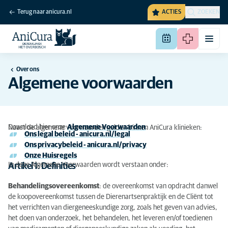
Terug naar anicura.nl
ACTIES
ZOEKEN
Over ons
Algemene voorwaarden
Download hier onze
Algemene Voorwaarden
.
Naast de algemene voorwaarden gelden binnen AniCura klinieken:
Ons legal beleid - anicura.nl/legal
Ons privacybeleid - anicura.nl/privacy
Onze Huisregels
In deze Algemene Voorwaarden wordt verstaan onder:
Artikel 1: Definities
Behandelingsovereenkomst
: de overeenkomst van opdracht danwel
de koopovereenkomst tussen de Dierenartsenpraktijk en de Cliënt tot
het verrichten van diergeneeskundige zorg, zoals het geven van advies,
het doen van onderzoek, het behandelen, het leveren en/of toedienen