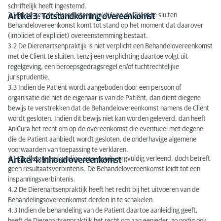
schriftelijk heeft ingestemd.
3.1 De tussen de Dierenartsenpraktijk en de Cliënt te sluiten
Artikel 3: Totstandkoming overeenkomst
Behandelovereenkomst komt tot stand op het moment dat daarover
(impliciet of expliciet) overeenstemming bestaat.
3.2 De Dierenartsenpraktijk is niet verplicht een Behandelovereenkomst
met de Cliënt te sluiten, tenzij een verplichting daartoe volgt uit
regelgeving, een beroepsgedragsregel en/of tuchtrechtelijke
jurisprudentie.
3.3 Indien de Patiënt wordt aangeboden door een persoon of
organisatie die niet de eigenaar is van de Patiënt, dan dient diegene
bewijs te verstrekken dat de Behandelovereenkomst namens de Cliënt
wordt gesloten. Indien dit bewijs niet kan worden geleverd, dan heeft
AniCura het recht om op de overeenkomst die eventueel met degene
die de Patiënt aanbiedt wordt gesloten, de onderhavige algemene
voorwaarden van toepassing te verklaren.
4.1 De diergeneeskundige zorg wordt zorgvuldig verleend, doch betreft
Artikel 4: Inhoud overeenkomst
geen resultaatsverbintenis. De Behandelovereenkomst leidt tot een
inspanningsverbintenis.
4.2 De Dierenartsenpraktijk heeft het recht bij het uitvoeren van de
Behandelingsovereenkomst derden in te schakelen.
4.3 Indien de behandeling van de Patiënt daartoe aanleiding geeft,