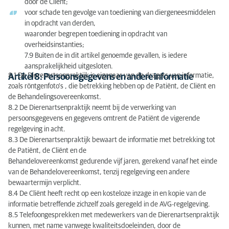
door de Cliënt;
voor schade ten gevolge van toediening van diergeneesmiddelen
in opdracht van derden,
waaronder begrepen toediening in opdracht van
overheidsinstanties;
7.9 Buiten de in dit artikel genoemde gevallen, is iedere
aansprakelijkheid uitgesloten.
8.1 De Dierenartsenpraktijk is eigenaar van de dragers van informatie,
Artikel 8: Persoonsgegevens en andere informatie
zoals röntgenfoto's , die betrekking hebben op de Patiënt, de Cliënt en
de Behandelingsovereenkomst.
8.2 De Dierenartsenpraktijk neemt bij de verwerking van
persoonsgegevens en gegevens omtrent de Patiënt de vigerende
regelgeving in acht.
8.3 De Dierenartsenpraktijk bewaart de informatie met betrekking tot
de Patiënt, de Cliënt en de
Behandelovereenkomst gedurende vijf jaren, gerekend vanaf het einde
van de Behandelovereenkomst, tenzij regelgeving een andere
bewaartermijn verplicht.
8.4 De Cliënt heeft recht op een kosteloze inzage in en kopie van de
informatie betreffende zichzelf zoals geregeld in de AVG-regelgeving.
8.5 Telefoongesprekken met medewerkers van de Dierenartsenpraktijk
kunnen, met name vanwege kwaliteitsdoeleinden, door de