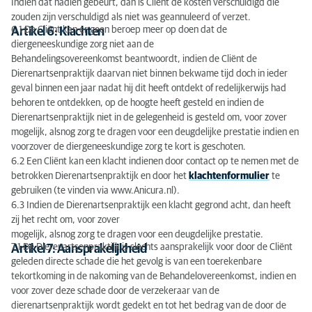
Indien dat nadien gebeurt, dan is Cliënt de kosten verschuldigd die
zouden zijn verschuldigd als niet was geannuleerd of verzet.
6.1 De Cliënt kan er geen beroep meer op doen dat de
Artikel 6: Klachten
diergeneeskundige zorg niet aan de
Behandelingsovereenkomst beantwoordt, indien de Cliënt de
Dierenartsenpraktijk daarvan niet binnen bekwame tijd doch in ieder
geval binnen een jaar nadat hij dit heeft ontdekt of redelijkerwijs had
behoren te ontdekken, op de hoogte heeft gesteld en indien de
Dierenartsenpraktijk niet in de gelegenheid is gesteld om, voor zover
mogelijk, alsnog zorg te dragen voor een deugdelijke prestatie indien en
voorzover de diergeneeskundige zorg te kort is geschoten.
6.2 Een Cliënt kan een klacht indienen door contact op te nemen met de
betrokken Dierenartsenpraktijk en door het
klachtenformulier
te
gebruiken (te vinden via www.Anicura.nl).
6.3 Indien de Dierenartsenpraktijk een klacht gegrond acht, dan heeft
zij het recht om, voor zover
mogelijk, alsnog zorg te dragen voor een deugdelijke prestatie.
7.1 De Dierenartsenpraktijk is slechts aansprakelijk voor door de Cliënt
Artikel 7: Aansprakelijkheid
geleden directe schade die het gevolg is van een toerekenbare
tekortkoming in de nakoming van de Behandelovereenkomst, indien en
voor zover deze schade door de verzekeraar van de
dierenartsenpraktijk wordt gedekt en tot het bedrag van de door de