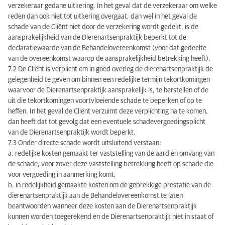
verzekeraar gedane uitkering. In het geval dat de verzekeraar om welke
reden dan ook niet tot uitkering overgaat, dan wel in het geval de
schade van de Cliënt niet door de verzekering wordt gedekt, is de
aansprakelijkheid van de Dierenartsenpraktijk beperkt tot de
declaratiewaarde van de Behandelovereenkomst (voor dat gedeelte
van de overeenkomst waarop de aansprakelijkheid betrekking heeft).
7.2 De Cliënt is verplicht om in goed overleg de dierenartsenpraktijk de
gelegenheid te geven om binnen een redelijke termijn tekortkomingen
waarvoor de Dierenartsenpraktijk aansprakelijk is, te herstellen of de
uit die tekortkomingen voortvloeiende schade te beperken of op te
heffen. In het geval de Cliënt verzuimt deze verplichting na te komen,
dan heeft dat tot gevolg dat een eventuele schadevergoedingsplicht
van de Dierenartsenpraktijk wordt beperkt.
7.3 Onder directe schade wordt uitsluitend verstaan:
a. redelijke kosten gemaakt ter vaststelling van de aard en omvang van
de schade, voor zover deze vaststelling betrekking heeft op schade die
voor vergoeding in aanmerking komt,
b. in redelijkheid gemaakte kosten om de gebrekkige prestatie van de
dierenartsenpraktijk aan de Behandelovereenkomst te laten
beantwoorden wanneer deze kosten aan de Dierenartsenpraktijk
kunnen worden toegerekend en de Dierenartsenpraktijk niet in staat of