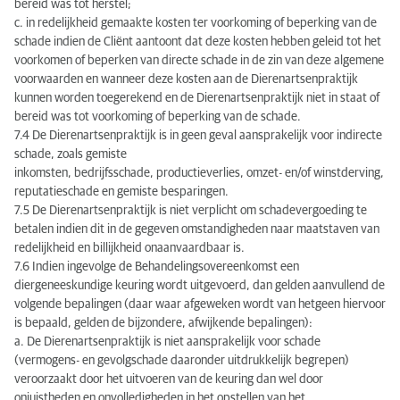
bereid was tot herstel;
c. in redelijkheid gemaakte kosten ter voorkoming of beperking van de
schade indien de Cliënt aantoont dat deze kosten hebben geleid tot het
voorkomen of beperken van directe schade in de zin van deze algemene
voorwaarden en wanneer deze kosten aan de Dierenartsenpraktijk
kunnen worden toegerekend en de Dierenartsenpraktijk niet in staat of
bereid was tot voorkoming of beperking van de schade.
7.4 De Dierenartsenpraktijk is in geen geval aansprakelijk voor indirecte
schade, zoals gemiste
inkomsten, bedrijfsschade, productieverlies, omzet- en/of winstderving,
reputatieschade en gemiste besparingen.
7.5 De Dierenartsenpraktijk is niet verplicht om schadevergoeding te
betalen indien dit in de gegeven omstandigheden naar maatstaven van
redelijkheid en billijkheid onaanvaardbaar is.
7.6 Indien ingevolge de Behandelingsovereenkomst een
diergeneeskundige keuring wordt uitgevoerd, dan gelden aanvullend de
volgende bepalingen (daar waar afgeweken wordt van hetgeen hiervoor
is bepaald, gelden de bijzondere, afwijkende bepalingen):
a. De Dierenartsenpraktijk is niet aansprakelijk voor schade
(vermogens- en gevolgschade daaronder uitdrukkelijk begrepen)
veroorzaakt door het uitvoeren van de keuring dan wel door
onjuistheden en onvolledigheden in het opstellen van het