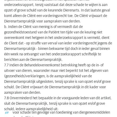
onderzoeksrapport, tenzij vaststaat dat deze schade te wijten is aan
opzet of grove schuld van de keurende Dierenarts. In dat laatste geval
komt alleen de Cliënt een vorderingsrecht toe. De Cliënt vrijwaart de
Dierenartsenpraktijk voor aanspraken van derden.
b. Indien de Cliënt van mening is of vermoedt dat de
gezondheidstoestand van de Patiënt ten tijde van de keuring niet
overeenkomt met hetgeen in het onderzoeksrapport is vermeld, dient
de Client dat - op straffe van verval van ieder vorderingsrecht jegens de
Dierenartsenpraktijk - binnen bekwame tijd doch in ieder geval binnen
één week na ontvangst van het onderzoeksrapport schriftelijk te
berichten aan de Dierenartsenpraktijk.
7.7 Indien de Behandelovereenkomst betrekking heeft op de in- of
uitvoer van dieren, waaronder maar niet beperkt tot het afgeven van
(gezondheids)verklaringen, is de aansprakelijkheid van de
Dierenartsenpraktijk uitgesloten, tenzij sprake is van opzet en/of grove
schuld. De Cliënt vrijwaart de Dierenartsenpraktijk in dit kader voor
aanspraken van derden.
7.8 Onverminderd het bepaalde in de voorgaande leden van dit artikel,
sluit de Dierenartsenpraktijk, tenzij sprake is van opzet en/of grove
schuld, iedere aansprakelijkheid uit:
voor schade ten gevolge van toediening van diergeneesmiddelen