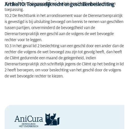
10.1 Op Behandelovereenkomst is uitsluitend Nederlands recht van
Artikel 10: Toepasselijk recht en geschillenbeslechting
toepassing.
10.2 De Rechtbank in het arrondissement waar de Dierenartsenpraktijk
is gevestigd is bij uitsluiting bevoegd om kennis te nemen van geschillen
tussen partijen, onverminderd de bevoegdheid van de
Dierenartsenpraktijk een geschil aan de volgens de wet bevoegde
rechter voor te leggen.
10.3 In het geval lid 2 beslechting van een geschil door een ander dan de
rechter die volgens de wet bevoegd zou zijn tot gevolg heeft, dan heeft
de Cliënt gedurende een maand de gelegenheid, indien
Dierenartsenpraktijk zich schriftelijk jegens de Cliënt op het beding in lid
2 heeft beroepen, om voor beslechting van het geschil door de volgens
de wet bevoegde rechter te kiezen.