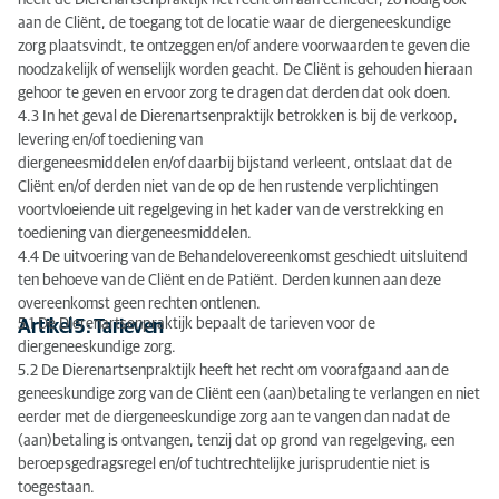
heeft de Dierenartsenpraktijk het recht om aan eenieder, zo nodig ook
aan de Cliënt, de toegang tot de locatie waar de diergeneeskundige
zorg plaatsvindt, te ontzeggen en/of andere voorwaarden te geven die
noodzakelijk of wenselijk worden geacht. De Cliënt is gehouden hieraan
gehoor te geven en ervoor zorg te dragen dat derden dat ook doen.
4.3 In het geval de Dierenartsenpraktijk betrokken is bij de verkoop,
levering en/of toediening van
diergeneesmiddelen en/of daarbij bijstand verleent, ontslaat dat de
Cliënt en/of derden niet van de op de hen rustende verplichtingen
voortvloeiende uit regelgeving in het kader van de verstrekking en
toediening van diergeneesmiddelen.
4.4 De uitvoering van de Behandelovereenkomst geschiedt uitsluitend
ten behoeve van de Cliënt en de Patiënt. Derden kunnen aan deze
overeenkomst geen rechten ontlenen.
5.1 De Dierenartsenpraktijk bepaalt de tarieven voor de
Artikel 5: Tarieven
diergeneeskundige zorg.
5.2 De Dierenartsenpraktijk heeft het recht om voorafgaand aan de
geneeskundige zorg van de Cliënt een (aan)betaling te verlangen en niet
eerder met de diergeneeskundige zorg aan te vangen dan nadat de
(aan)betaling is ontvangen, tenzij dat op grond van regelgeving, een
beroepsgedragsregel en/of tuchtrechtelijke jurisprudentie niet is
toegestaan.