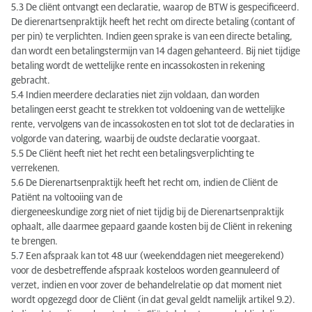
5.3 De cliënt ontvangt een declaratie, waarop de BTW is gespecificeerd.
De dierenartsenpraktijk heeft het recht om directe betaling (contant of
per pin) te verplichten. Indien geen sprake is van een directe betaling,
dan wordt een betalingstermijn van 14 dagen gehanteerd. Bij niet tijdige
betaling wordt de wettelijke rente en incassokosten in rekening
gebracht.
5.4 Indien meerdere declaraties niet zijn voldaan, dan worden
betalingen eerst geacht te strekken tot voldoening van de wettelijke
rente, vervolgens van de incassokosten en tot slot tot de declaraties in
volgorde van datering, waarbij de oudste declaratie voorgaat.
5.5 De Cliënt heeft niet het recht een betalingsverplichting te
verrekenen.
5.6 De Dierenartsenpraktijk heeft het recht om, indien de Cliënt de
Patiënt na voltooiing van de
diergeneeskundige zorg niet of niet tijdig bij de Dierenartsenpraktijk
ophaalt, alle daarmee gepaard gaande kosten bij de Cliënt in rekening
te brengen.
5.7 Een afspraak kan tot 48 uur (weekenddagen niet meegerekend)
voor de desbetreffende afspraak kosteloos worden geannuleerd of
verzet, indien en voor zover de behandelrelatie op dat moment niet
wordt opgezegd door de Cliënt (in dat geval geldt namelijk artikel 9.2).