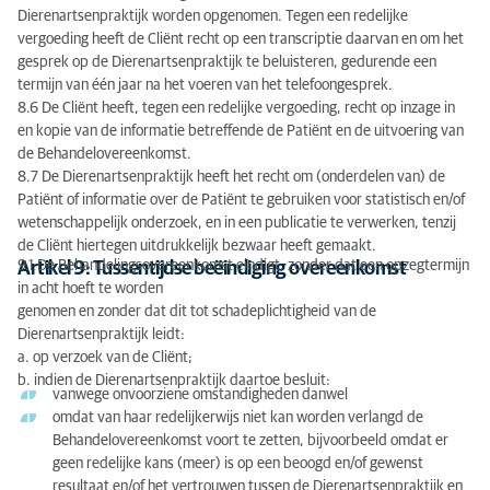
Dierenartsenpraktijk worden opgenomen. Tegen een redelijke
vergoeding heeft de Cliënt recht op een transcriptie daarvan en om het
gesprek op de Dierenartsenpraktijk te beluisteren, gedurende een
termijn van één jaar na het voeren van het telefoongesprek.
8.6 De Cliënt heeft, tegen een redelijke vergoeding, recht op inzage in
en kopie van de informatie betreffende de Patiënt en de uitvoering van
de Behandelovereenkomst.
8.7 De Dierenartsenpraktijk heeft het recht om (onderdelen van) de
Patiënt of informatie over de Patiënt te gebruiken voor statistisch en/of
wetenschappelijk onderzoek, en in een publicatie te verwerken, tenzij
de Cliënt hiertegen uitdrukkelijk bezwaar heeft gemaakt.
9.1 De Behandelingsovereenkomst eindigt, zonder dat een opzegtermijn
Artikel 9: Tussentijdse beëindiging overeenkomst
in acht hoeft te worden
genomen en zonder dat dit tot schadeplichtigheid van de
Dierenartsenpraktijk leidt:
a. op verzoek van de Cliënt;
b. indien de Dierenartsenpraktijk daartoe besluit:
vanwege onvoorziene omstandigheden danwel
omdat van haar redelijkerwijs niet kan worden verlangd de
Behandelovereenkomst voort te zetten, bijvoorbeeld omdat er
geen redelijke kans (meer) is op een beoogd en/of gewenst
resultaat en/of het vertrouwen tussen de Dierenartsenpraktijk en