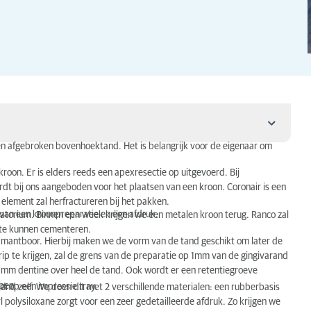
n afgebroken bovenhoektand. Het is belangrijk voor de eigenaar om
oon. Er is elders reeds een apexresectie op uitgevoerd. Bij
rdt bij ons aangeboden voor het plaatsen van een kroon. Coronair is een
t element zal herfractureren bij het pakken.
van een kroonpreparatie en een afdruk.
torium. Binnen een week krijgen we een metalen kroon terug. Ranco zal
 te kunnen cementeren.
mantboor. Hierbij maken we de vorm van de tand geschikt om later de
ip te krijgen, zal de grens van de preparatie op 1mm van de gingivarand
mm dentine over heel de tand. Ook wordt er een retentiegroeve
pen.
t op een impressie tray.
nd zelf. We doen dit met 2 verschillende materialen: een rubberbasis
yl polysiloxane zorgt voor een zeer gedetailleerde afdruk. Zo krijgen we