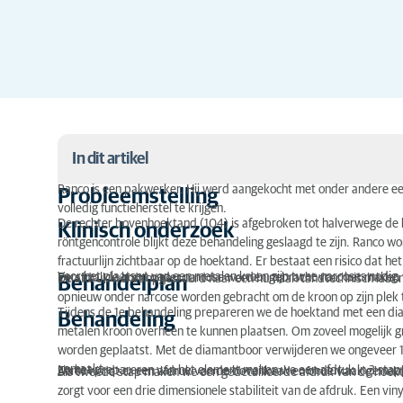
In dit artikel
Ranco is een pakwerker. Hij werd aangekocht met onder andere ee
Probleemstelling
volledig functieherstel te krijgen.
Probleemstelling
De rechter bovenhoektand (104) is afgebroken tot halverwege de kr
Klinisch onderzoek
röntgencontrole blijkt deze behandeling geslaagd te zijn. Ranco wo
Klinisch onderzoek
fractuurlijn zichtbaar op de hoektand. Er bestaat een risico dat he
Voor het plaatsen van een metalen kroon zijn twee narcoses nodig.
Eerst zal de hond onder narcose worden gebracht voor het maken 
De afdruk wordt opgestuurd naar een humaan tandtechnisch labora
Behandelplan
Behandelplan
opnieuw onder narcose worden gebracht om de kroon op zijn plek
Tijdens de 1e behandeling prepareren we de hoektand met een dia
Behandeling
Behandeling
metalen kroon overheen te kunnen plaatsen. Om zoveel mogelijk gr
worden geplaatst. Met de diamantboor verwijderen we ongeveer 1
Resultaat
gemaakt.
Na het prepareren van het element maken we een afdruk in 3 stap
Eerst wordt er een afdruk van de bovenkaak en onderkaak gemaak
Als tweede stap maken we een gedetailleerde afdruk van de hoekta
zorgt voor een drie dimensionele stabiliteit van de afdruk. Een vin