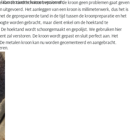
t laboratorium te kunnen vervoeren.
ee kan de tandtechnicus bepalen of de kroon geen problemen gaat geven
uitgevoerd. Het aanleggen van een kroon is millimeterwerk, dus het is
et de geprepareerde tand in de tijd tussen de kroonpreparatie en het
 hoogte worden gebracht, maar dient enkel om de hoektand te
. De hoektand wordt schoongemaakt en gepolijst. We gebruiken hier
nt zal verstoren. De kroon wordt gepast en sluit perfect aan. Het
. De metalen kroon kan nu worden gecementeerd en aangebracht.
eren.