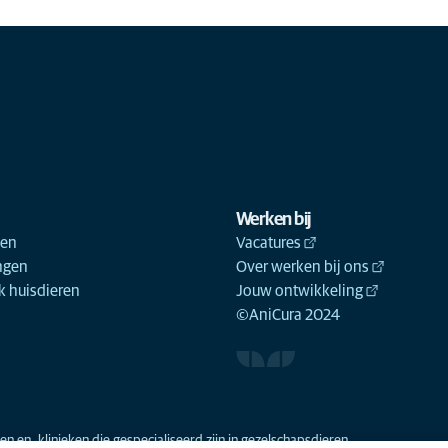
Werken bij
ken
Vacatures
ngen
Over werken bij ons
 huisdieren
Jouw ontwikkeling
©AniCura 2024
n en -klinieken die gespecialiseerd zijn in gezelschapsdieren.