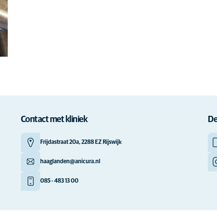
Contact met kliniek
De
Frijdastraat 20a, 2288 EZ Rijswijk
haaglanden@anicura.nl
085 - 483 13 00