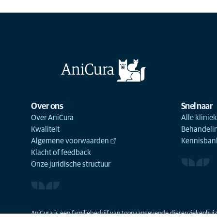
Over ons
Snel naar
Over AniCura
Alle klinie
Kwaliteit
Behandeli
Algemene voorwaarden
Kennisbank
Klacht of feedback
Onze juridische structuur
AniCura is een familiebedrijf van toonaangevende dierenziekenhuize