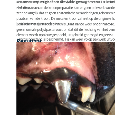
een zeer nauwkeurige afdruk die stabiel genoeg is om snel naar he
Als laatste stap wordt er een bite-plane gemaakt met was. Hierm
met de occlusie.
Na het maken van de kroonpreparatie kan er geen pakwerk worden 
zeer belangrijk dat er geen anatomische veranderingen gebeuren m
plaatsen van de kroon. De metalen kroon zal niet op de originele
beschermen tegen herfractureren.
Zodra de metalen kroon binnen is, gaat Ranco weer onder narcose
geen normale polijstpasta voor, omdat dit de hechting van het ceme
element wordt opnieuw gespoeld, uitgebreid gedroogd en geëtst
Ranco’s hoektand is beschermd. Hij kan weer volop pakwerk uitvo
Resultaat