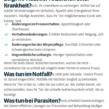
Zeigt Ihr Haustier Anzeichen einer Krankheit?
Krankheit?
Tiere sind Meister darin, ihr Unwohlsein zu verbergen. Achten Sie auf
subtile Veränderungen im Verhalten, Appetit oder Energielevel Ihres
Was tun im Notfall?
Haustiers. Häufige Anzeichen, dass Ihr Tier möglicherweise krank sein
könnte, sind:
Was tun bei Parasiten?
Änderungen im Fressverhalten
: Appetitlosigkeit oder
Überfressen.
Tipps zur Kommunikation mit dem Tierarzt, wenn
Verhaltensänderungen
: Erhöhte Reizbarkeit oder Neigung, sich
Sie kein Englisch oder Niederländisch sprechen
zu verstecken.
Änderungen bei der Körperpflege
: Durchfall, Erbrechen oder
Schwierigkeiten beim Urinieren.
Ungewöhnliche Lethargie
: Weniger Spielverhalten oder
verminderte Aktivität.
Wenn Sie eines dieser Anzeichen bemerken, warten Sie nicht –
vereinbaren Sie so schnell wie möglich einen Termin in unserer Praxis.
Was tun im Notfall?
Im Falle eines medizinischen Notfalls zählt jede Sekunde. Unsere Praxis
ist darauf eingerichtet, Notfälle mit höchster Sorgfalt zu behandeln.
Wenn Ihr Tier in Not ist, rufen Sie uns sofort an. Wir stehen bereit, um
sicherzustellen, dass Ihr Tier die schnelle Aufmerksamkeit erhält, die es
benötigt.
Was tun bei Parasiten?
Parasiten können die Gesundheit Ihres Tieres erheblich beeinträchtigen.
Wir bieten effektive Lösungen zur Prävention und Behandlung häufiger