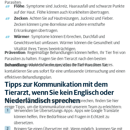
Parasiten:
Flöhe
: Symptome sind Juckreiz, Haarausfall und schwarze Punkte
auf der Haut. Flöhe können auch Krankheiten übertragen.
Zecken
: Achten Sie auf Hautreizungen, Juckreiz und Fieber.
Zecken können Lyme-Borreliose und andere ernsthafte
Erkrankungen übertragen.
Würmer
: Symptome können Erbrechen, Durchfall und
Gewichtsverlust umfassen. Würmer können die Gesundheit und
Vitalität Ihres Tieres beeinträchtigen.
Prävention
: Regelmäßige Behandlungen können helfen, Ihr Tier frei von
Parasiten zu halten. Fragen Sie den Tierarzt nach den besten
Präventionsprodukten für die speziellen Bedürfnisse Ihres Tieres.
Behandlung
: Wenn Sie vermuten, dass Ihr Tier Parasiten hat,
kontaktieren Sie uns sofort für eine umfassende Untersuchung und einen
effektiven Behandlungsplan.
Tipps zur Kommunikation mit dem
Tierarzt, wenn Sie kein Englisch oder
Niederländisch sprechen
Wenn Sie kein Englisch oder Niederländisch sprechen, finden Sie hier
einige Tipps, um die Kommunikation mit unserem Team zu erleichtern:
Verwenden Sie Übersetzungs-Apps: Apps wie Google Translate
können helfen, Ihre Bedürfnisse und Fragen in Echtzeit zu
übersetzen.
Bringen Sie einen Übersetzer mit: Wenn möglich, kommen Sie mit