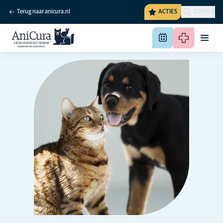
Terug naar anicura.nl
ACTIES
ZOEKEN