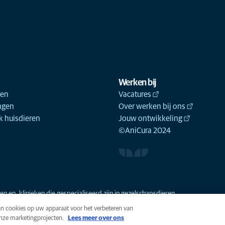
Werken bij
ken
Vacatures
ngen
Over werken bij ons
 huisdieren
Jouw ontwikkeling
©AniCura 2024
n en -klinieken die gespecialiseerd zijn in gezelschapsdieren.
van cookies op uw apparaat voor het verbeteren van
onze marketingprojecten.
Lees meer over ons