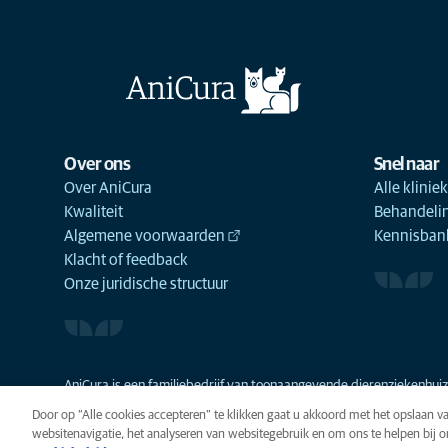
Over ons
Snel naar
Over AniCura
Alle klinie
Kwaliteit
Behandeli
Algemene voorwaarden
Kennisbank
Klacht of feedback
Onze juridische structuur
AniCura is een familiebedrijf van toonaangevende dierenziekenhuize
Door op “Alle cookies accepteren” te klikken gaat u akkoord met het opslaan 
websitenavigatie, het analyseren van websitegebruik en om ons te helpen bij 