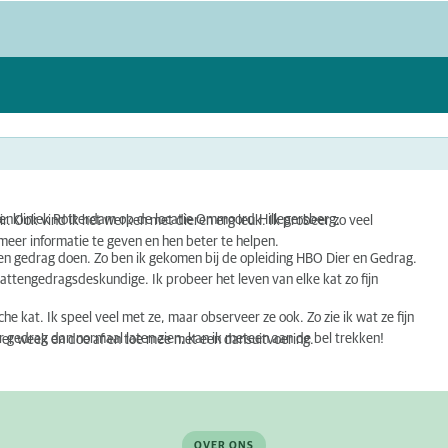
erenkliniek Rotterdam op de locatie Ommoord-Hillegersberg.
ir. Ook vind ik het werken met dieren erg leuk. Ik probeer zo veel
meer informatie te geven en hen beter te helpen.
n en gedrag doen. Zo ben ik gekomen bij de opleiding HBO Dier en Gedrag.
attengedragsdeskundige. Ik probeer het leven van elke kat zo fijn
he kat. Ik speel veel met ze, maar observeer ze ook. Zo zie ik wat ze fijn
er gedrag dan normaal laten zien, kan ik meteen aan de bel trekken!
 per week en doe af en toe mee met een dansuitvoering.
OVER ONS