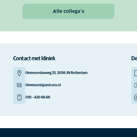
Alle collega's
Contact met kliniek
De
Ommoordseweg 25, 3056 JN Rotterdam
Ommoord@anicura.nl
010 - 420 66 66