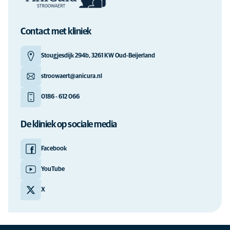
Contact met kliniek
Stougjesdijk 294b, 3261 KW Oud-Beijerland
stroowaert@anicura.nl
0186 - 612 066
De kliniek op sociale media
Facebook
YouTube
X