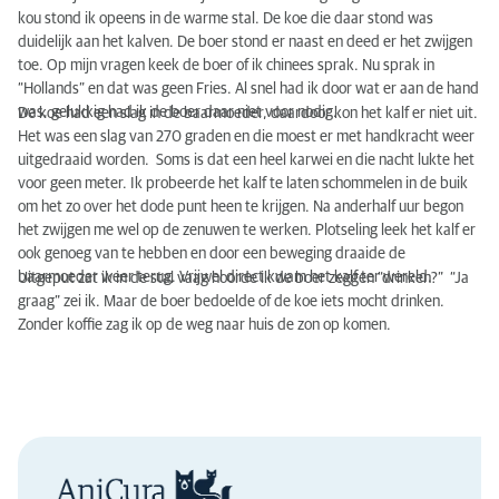
kou stond ik opeens in de warme stal. De koe die daar stond was
duidelijk aan het kalven. De boer stond er naast en deed er het zwijgen
toe. Op mijn vragen keek de boer of ik chinees sprak. Nu sprak in
“Hollands” en dat was geen Fries. Al snel had ik door wat er aan de hand
was, gelukkig had ik de boer daar niet voor nodig.
De koe had een slag in de baarmoeder, daardoor kon het kalf er niet uit.
Het was een slag van 270 graden en die moest er met handkracht weer
uitgedraaid worden. Soms is dat een heel karwei en die nacht lukte het
voor geen meter. Ik probeerde het kalf te laten schommelen in de buik
om het zo over het dode punt heen te krijgen. Na anderhalf uur begon
het zwijgen me wel op de zenuwen te werken. Plotseling leek het kalf er
ook genoeg van te hebben en door een beweging draaide de
baarmoeder weer terug. Vrijwel direct kwam het kalf ter wereld.
Uitgeput zat ik in de stal vaag hoorde ik de boer zeggen “drinken?” “Ja
graag” zei ik. Maar de boer bedoelde of de koe iets mocht drinken.
Zonder koffie zag ik op de weg naar huis de zon op komen.