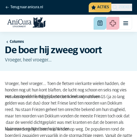
Terug naar anicura.nl
ACTIES
ZOEKEN
Columns
De boer hij zweeg voort
Vroeger, heel vroeger…
Vroeger, heel vroeger... Toen de fietsen vierkante wielen hadden, de
honden nog uit hun kont blaften, de lucht nog schoon en seks nog vies
was, besteedde ik mijn tijd voor een deel aan rundvee.
Het was op een herfstige nacht dat ik met mijn citroen GS (ja zo lang
gelden was dat dus) door het Friese land ten noorden van Dokkum
reed. Nu staan Friezen geheel ten onrechte bekend om hun stugheid,
maar ten noorden van Dokkum vonden de meeste Friezen toch ook dat
daar de wereld dichtgeplakt was met kranten en dat de boeren als
kluizenaars op hun boerderij huisden.
Naar een dergelijke boer was ik toen op weg. De populieren rond de
boerderij zwaaiden vervaarlijk in de stormachtige regen. Vanuit de natte