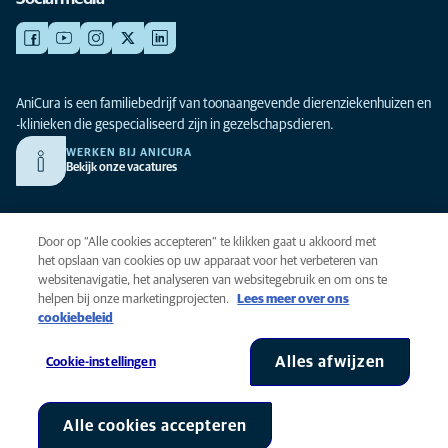
AniCura is een familiebedrijf van toonaangevende dierenziekenhuizen en
-klinieken die gespecialiseerd zijn in gezelschapsdieren.
WERKEN BIJ ANICURA
Bekijk onze vacatures
Privacy
Door op “Alle cookies accepteren” te klikken gaat u akkoord met
Algemene voorwaarden
het opslaan van cookies op uw apparaat voor het verbeteren van
websitenavigatie, het analyseren van websitegebruik en om ons te
Cookies
helpen bij onze marketingprojecten.
Lees meer over ons
Toegankelijkheid
cookiebeleid
Global Human Rights
AniCura is onderdeel van Mars, Inc © 2026
Alles afwijzen
Cookie-instellingen
Alle cookies accepteren
Cookie-instellingen