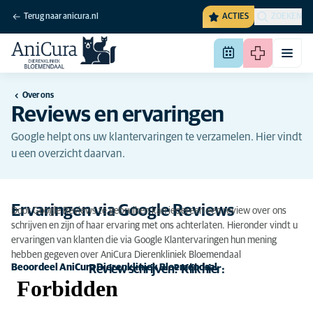
Terug naar anicura.nl
ACTIES
ZOEKEN
Over ons
Reviews en ervaringen
Google helpt ons uw klantervaringen te verzamelen. Hier vindt
u een overzicht daarvan.
Ervaringen via Google Reviews
Door Google Reviews te gebruiken kan iedereen een review over ons
schrijven en zijn of haar ervaring met ons achterlaten. Hieronder vindt u
ervaringen van klanten die via Google Klantervaringen hun mening
hebben gegeven over AniCura Dierenkliniek Bloemendaal
Beoordeel AniCura Dierenkliniek Bloemendaal
Review schrijven? Klik hier: