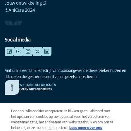
Jouw ontwikkeling
©AniCura 2024
Social media
AniCura is een familiebedrijf van toonaangevende dierenziekenhuizen en
-klinieken die gespecialiseerd zijn in gezelschapsdieren.
WERKEN BIJ ANICURA
Bekijk onze vacatures
Privacy
Door op “Alle cookies accepteren” te klikken gaat u akkoord met
Algemene voorwaarden
het opslaan van cookies op uw apparaat voor het verbeteren van
websitenavigatie, het analyseren van websitegebruik en om ons te
Cookies
helpen bij onze marketingprojecten.
Lees meer over ons