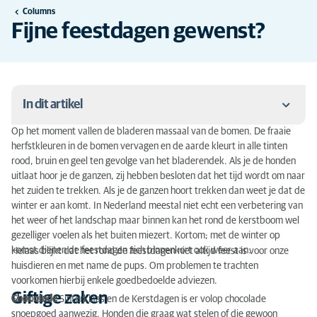
Columns
Fijne feestdagen gewenst?
In dit artikel
Op het moment vallen de bladeren massaal van de bomen. De fraaie
Giftige zaken
herfstkleuren in de bomen vervagen en de aarde kleurt in alle tinten
rood, bruin en geel ten gevolge van het bladerendek. Als je de honden
Darmproblemen
uitlaat hoor je de ganzen, zij hebben besloten dat het tijd wordt om naar
het zuiden te trekken. Als je de ganzen hoort trekken dan weet je dat de
Vuurwerk
winter er aan komt. In Nederland meestal niet echt een verbetering van
het weer of het landschap maar binnen kan het rond de kerstboom wel
Sneeuw en ijs
gezelliger voelen als het buiten miezert. Kortom; met de winter op
komst dienen de feestdagen zich binnenkort ook weer aan.
Helaas blijkt dat het rond de feestdagen niet altijd feest is voor onze
Konijnen
huisdieren en met name de pups. Om problemen te trachten
voorkomen hierbij enkele goedbedoelde adviezen.
Giftige zaken
Chocolade
Gedurende Sinterklaas en de Kerstdagen is er volop chocolade
snoepgoed aanwezig. Honden die graag wat stelen of die gewoon