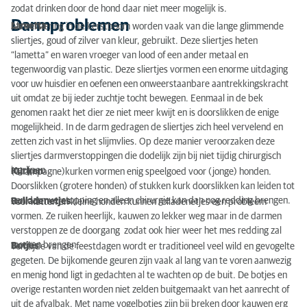
zodat drinken door de hond daar niet meer mogelijk is.
Darmproblemen
Lametta
Als versiering in de kerstboom worden vaak van die lange glimmende
sliertjes, goud of zilver van kleur, gebruikt. Deze sliertjes heten
“lametta” en waren vroeger van lood of een ander metaal en
tegenwoordig van plastic. Deze sliertjes vormen een enorme uitdaging
voor uw huisdier en oefenen een onweerstaanbare aantrekkingskracht
uit omdat ze bij ieder zuchtje tocht bewegen. Eenmaal in de bek
genomen raakt het dier ze niet meer kwijt en is doorslikken de enige
mogelijkheid. In de darm gedragen de sliertjes zich heel vervelend en
zetten zich vast in het slijmvlies. Op deze manier veroorzaken deze
sliertjes darmverstoppingen die dodelijk zijn bij niet tijdig chirurgisch
ingrijpen.
Kurken
(Champagne)kurken vormen enig speelgoed voor (jonge) honden.
Doorslikken (grotere honden) of stukken kurk doorslikken kan leiden tot
een darmverstopping en alleen chirurgie kan dan nog redding brengen.
Rolladenetjes
Voor katten en kleine honden kunnen rolladenetjes een probleem
vormen. Ze ruiken heerlijk, kauwen zo lekker weg maar in de darmen
verstoppen ze de doorgang zodat ook hier weer het mes redding zal
moeten brengen.
Botjes
Ten tijde van de feestdagen wordt er traditioneel veel wild en gevogelte
gegeten. De bijkomende geuren zijn vaak al lang van te voren aanwezig
en menig hond ligt in gedachten al te wachten op de buit. De botjes en
overige restanten worden niet zelden buitgemaakt van het aanrecht of
uit de afvalbak. Met name vogelbotjes zijn bij breken door kauwen erg