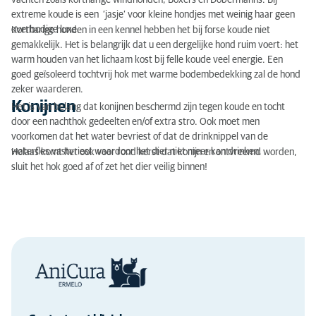
vachten zoals kortharige windhonden, Boxers en Dober­manns. Bij
extreme koude is een ‘jasje’ voor kleine hondjes met weinig haar geen
overbodige luxe.
Kortharige honden in een kennel hebben het bij forse koude niet
gemakkelijk. Het is belangrijk dat u een dergelijke hond ruim voert: het
warm houden van het lichaam kost bij felle koude veel energie. Een
goed geïsoleerd tochtvrij hok met warme bodembedekking zal de hond
zeker waarderen.
Konijnen
Het is van belang dat konijnen beschermd zijn tegen koude en tocht
door een nachthok gedeelten en/of extra stro. Ook moet men
voorkomen dat het water bevriest of dat de drinknippel van de
waterfles vastvriest waardoor het dier niet meer kan drinken.
Helaas komt het ook voor rond kerst dat konijn en ontvreemd worden,
sluit het hok goed af of zet het dier veilig binnen!