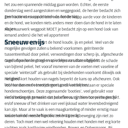
het zou een spannende middag gaan worden. Echter, de eerste
donderslag werd aangestoken en weggegooid, de herder bedacht zich
geen momnet en apporteerde de donderslag.
Een fractie van seconde later was het de hel op aarde voor de kinderen
en de hond, we konden niets anders meer doen dan de hond in te laten
slapen.
Als je vuurwerk weggooit MOET je bedacht zijn op een hond (ook van
iemand anders) die het wil apporteren!
Sneeuw en ijs
Op blote voeten trotseert de hond koude, ijs en pekel. Veel van de
mogelijke gevolgen zullen u bekend voorkomen: geïrriteerde
tussenteenhuid door pekel, verwondingen door scherp ijs, afgescheurde
nagels door harde grond en spierblessures door uitglijden.
Goed afspoelen en drogen van voetjes na uitlaten beperkt de schade
van bijtend pekel, het vooraf insmeren van de voeten met vaseline of
speciale ‘winterzalf’ als gebruikt bij slede­honden voorkomt dikwijls ook
narigheid.
Het goed kort houden van nagels beperkt de kans op afscheuren. Ook
het haar tussen de teentjes moet goed kort blijven.
Voor honden met verwondingen aan de voeten bestaan er speciale
hondenschoentjes. Deze zogenaamde ‘booties’, veel gebruikt voor
sledehonden en gemaakt van polarfleece, zijn hiervoor prima geschikt.
Het is belangrijk te weten dat het eten van grotere hoeveelhe­den ijs
en/of sneeuw of het drinken van veel ijskoud water levensbedreigend
kan zijn. Maar al te vaak is een maagkante­ling of minder ernstig maar
wel vervelend: een hefti­ge diarree het gevolg.
Koude kan de meeste honden, zeker als ze in beweging zijn niet zo
deren. Toch moet men wel rekening houden met honden met erg korte