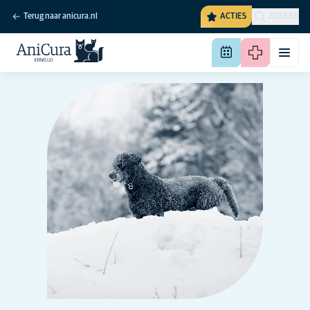
Terug naar anicura.nl
ACTIES
ZOEKEN