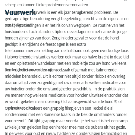
scherp en kunnen flinke problemen veroorzaken.
Vuurwerk
De angst voor vuurwerk is een elk jaar terugkerend probleem. De
gedragmatige benadering vergt begeleiding, inzicht van de eigenaar en
een tijdige start!
Naast verwondingen is er het risico van weglopen. De routine van het
huishouden is toch al anders tijdens deze dagen en met name de jonge
honden zijn er zo van door. Zorg in ieder geval er voor dat de hond
gechipt is en tijdens de feestdagen is een extra
telefoonnummervermelding aan de halsband ook geen overbodige luxe.
Hulpverlenende instanties werken ook maar op halve kracht in deze tijd
en een oplettende wandelaar met een mobieltje zou uw hond wel eens
eerder thuis kunnen bezorgen.
Sommige dieren worden uit noodzaak of gemak met kalmerende
middelen behandeld. Dit is echter niet altijd zonder risico’s en overleg
daarom altijd zeer zorgvuldig met uw dierenarts welke medicatie voor
uw huisdier onder die omstandigheden geschikt is. In de praktijk zien
we mensen nog wel eens medicatie voor honden uitwisselen zonder dat
er wordt gekeken naar dosering (lichaamsgewicht van de hond!!) of
contra-indicaties.
Op internet circuleert een grappig filmpje van een Teckel die al
rondrennend met een Romeinse kaars in de bek de omstanders “onder
vuur neemt”. Dit lijkt grappig maar voordat je het weet is het een ramp.
Enkele jaren geleden liep een herder mee met de pubers uit het gezin.
In de week voor oud en nieuw hadden ze donderslagen bemachtigd en