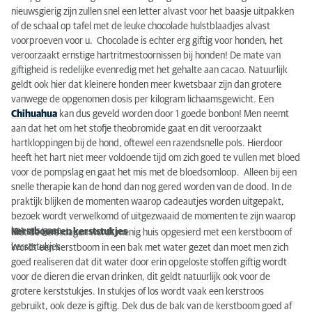
nieuwsgierig zijn zullen snel een letter alvast voor het baasje uitpakken
of de schaal op tafel met de leuke chocolade hulstblaadjes alvast
voorproeven voor u. Chocolade is echter erg giftig voor honden, het
veroorzaakt ernstige hartritmestoornissen bij honden! De mate van
giftigheid is redelijke evenredig met het gehalte aan cacao. Natuurlijk
geldt ook hier dat kleinere honden meer kwetsbaar zijn dan grotere
vanwege de opgenomen dosis per kilogram lichaamsgewicht. Een
Chihuahua
kan dus geveld worden door 1 goede bonbon! Men neemt
aan dat het om het stofje theobromide gaat en dit veroorzaakt
hartkloppingen bij de hond, oftewel een razendsnelle pols. Hierdoor
heeft het hart niet meer voldoende tijd om zich goed te vullen met bloed
voor de pompslag en gaat het mis met de bloedsomloop. Alleen bij een
snelle therapie kan de hond dan nog gered worden van de dood. In de
praktijk blijken de momenten waarop cadeautjes worden uitgepakt,
bezoek wordt verwelkomd of uitgezwaaid de momenten te zijn waarop
het mis gaat.
Kerstboom en kerststukjes
Met de kerstdagen wordt menig huis opgesierd met een kerstboom of
kerststukjes.
Wordt een kerstboom in een bak met water gezet dan moet men zich
goed realiseren dat dit water door erin opgeloste stoffen giftig wordt
voor de dieren die ervan drinken, dit geldt natuurlijk ook voor de
grotere kerststukjes. In stukjes of los wordt vaak een kerstroos
gebruikt, ook deze is giftig. Dek dus de bak van de kerstboom goed af