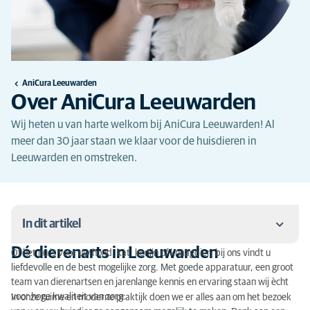
AniCura Leeuwarden
Over AniCura Leeuwarden
Wij heten u van harte welkom bij AniCura Leeuwarden! Al
meer dan 30 jaar staan we klaar voor de huisdieren in
Leeuwarden en omstreken.
In dit artikel
Dé dierenarts in Leeuwarden
Of het nu is voor uw hond, kat, konijn of knaagdier: bij ons vindt u
Dé dierenarts in Leeuwarden
liefdevolle en de best mogelijke zorg. Met goede apparatuur, een groot
team van dierenartsen en jarenlange kennis en ervaring staan wij ècht
Meer dan een gewone dierenarts
voor hoge kwaliteit van zorg.
In onze ruime en moderne praktijk doen we er alles aan om het bezoek