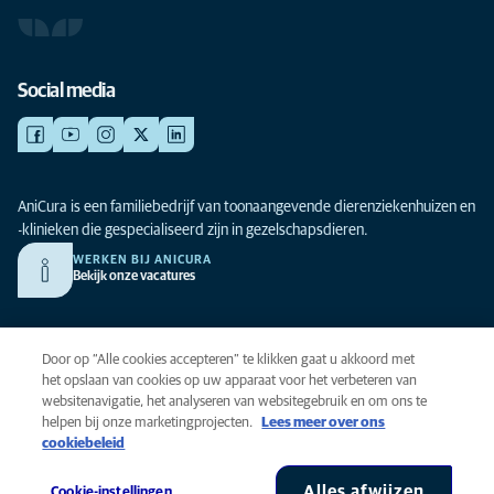
Social media
AniCura is een familiebedrijf van toonaangevende dierenziekenhuizen en
-klinieken die gespecialiseerd zijn in gezelschapsdieren.
WERKEN BIJ ANICURA
Bekijk onze vacatures
Privacy
Door op “Alle cookies accepteren” te klikken gaat u akkoord met
Algemene voorwaarden
het opslaan van cookies op uw apparaat voor het verbeteren van
websitenavigatie, het analyseren van websitegebruik en om ons te
Cookies
helpen bij onze marketingprojecten.
Lees meer over ons
Toegankelijkheid
cookiebeleid
Global Human Rights
AniCura is onderdeel van Mars, Inc © 2026
Alles afwijzen
Cookie-instellingen