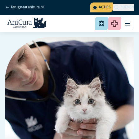
Terug naar anicura.nl
ACTIES
ZOEKEN