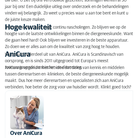
uw dier. U ziet bij ons vertrouwde gezichten, sommigen werken al 30
jaar bij ons! Een duidelijke uitleg over onderzoek en de behandelingen
vinden wij belangrijk. Zo weet u precies waar u aan toe bent en kunt u
de juiste keuze maken.
Hoge kwaliteit
Iedereen in ons team volgt continu nascholingen. Zo blijven we op de
hoogte van de laatste ontwikkelingen binnen de diergeneeskunde. Want
die gaan heel hard! Ook blijven we investeren in de beste apparatuur.
Zo doen we er alles aan om de kwaliteit van zorg hoog te houden.
AniCura
Wij maken onderdeel uit van AniCura. AniCura is Scandinavisch van
oorsprong, en is sinds 2011 uitgegroeid tot Europa’s meest
toonaangevende aanbieder van dierenzorg.
AniCura is opgericht met het idee dat delen van kennis en middelen
tussen dierenartsen en -klinieken, de beste diergeneeskunde mogelijk
maakt. Dus hoe meer dierenartsen en specialisten zich aan AniCura
verbinden, hoe beter de zorg voor uw huisdier wordt. Klinkt goed toch?
Over AniCura