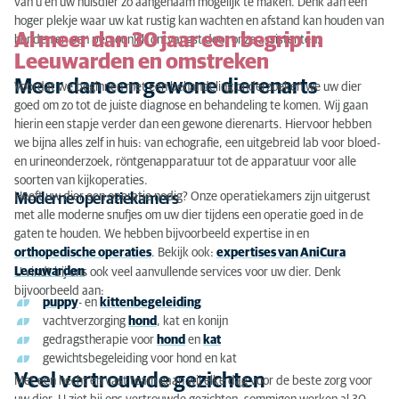
van u en uw huisdier zo aangenaam mogelijk te maken. Denk aan een
Veel vertrouwde gezichten
hoger plekje waar uw kat rustig kan wachten en afstand kan houden van
Al meer dan 30 jaar een begrip in
honden en een persoonlijk ontvangst door onze assistenten.
Hoge kwaliteit
Leeuwarden en omstreken
AniCura
Meer dan een gewone dierenarts
Voordat we beginnen met een behandeling onderzoeken we uw dier
goed om zo tot de juiste diagnose en behandeling te komen. Wij gaan
hierin een stapje verder dan een gewone dierenarts. Hiervoor hebben
we bijna alles zelf in huis: van echografie, een uitgebreid lab voor bloed-
en urineonderzoek, röntgenapparatuur tot de apparatuur voor alle
soorten van kijkoperaties.
Heeft uw dier een operatie nodig? Onze operatiekamers zijn uitgerust
Moderne operatiekamers
met alle moderne snufjes om uw dier tijdens een operatie goed in de
gaten te houden. We hebben bijvoorbeeld expertise in en
orthopedische operaties
. Bekijk ook:
expertises van AniCura
Leeuwarden
.
U vindt bij ons ook veel aanvullende services voor uw dier. Denk
bijvoorbeeld aan:
puppy
- en
kittenbegeleiding
vachtverzorging
hond
, kat en konijn
gedragstherapie voor
hond
en
kat
gewichtsbegeleiding voor hond en kat
Veel vertrouwde gezichten
Met een hecht en vast team gaan wij elke dag voor de beste zorg voor