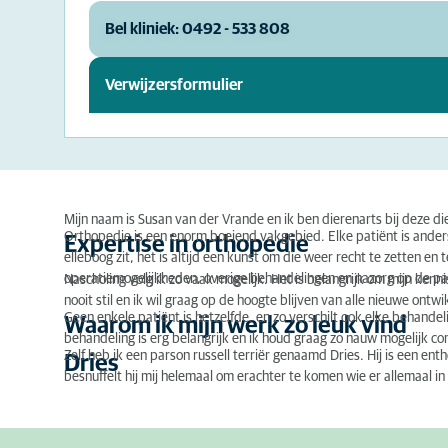
Bel kliniek: 0492 - 533 808
Verwijzersformulier
Mijn naam is Susan van der Vrande en ik ben dierenarts bij deze di
Orthopedie is een enorm boeiend vakgebied. Elke patiënt is anders
Expertise in orthopedie
elleboog zit, het is altijd een kunst om die weer recht te zetten e
operatiemogelijkheden, overige behandelingen en nazorg op de pa
Nascholing volg ik zo vaak mogelijk. Het is belangrijk om mijn ke
nooit stil en ik wil graag op de hoogte blijven van alle nieuwe ontw
Geen enkele patiënt is hetzelfde, en zo verschilt ook elke behand
Waarom ik mijn werk zo leuk vind
behandeling is erg belangrijk en ik houd graag zo nauw mogelijk c
Zelf heb ik een parson russell terriër genaamd Dries. Hij is een ent
Dries
besnuffelt hij mij helemaal om erachter te komen wie er allemaal in