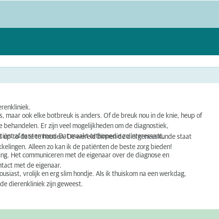
erenkliniek.
, maar ook elke botbreuk is anders. Of de breuk nou in de knie, heup of
n te behandelen. Er zijn veel mogelijkheden om de diagnostiek,
tiënt af te stemmen. Dat maakt orthopedie zo interessant.
nnis up-to-date te houden. De wereld binnen de diergeneeskunde staat
ikkelingen. Alleen zo kan ik de patiënten de beste zorg bieden!
eling. Het communiceren met de eigenaar over de diagnose en
ontact met de eigenaar.
housiast, vrolijk en erg slim hondje. Als ik thuiskom na een werkdag,
 de dierenkliniek zijn geweest.