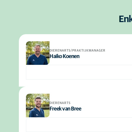
Enk
DIERENARTS/PRAKTIJKMANAGER
Haiko Koenen
DIERENARTS
Freek van Bree