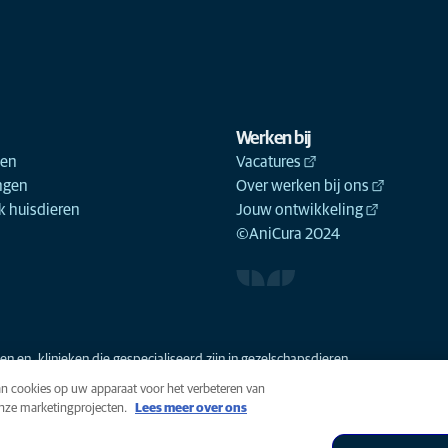
Werken bij
ken
Vacatures
ngen
Over werken bij ons
 huisdieren
Jouw ontwikkeling
©AniCura 2024
n en -klinieken die gespecialiseerd zijn in gezelschapsdieren.
van cookies op uw apparaat voor het verbeteren van
onze marketingprojecten.
Lees meer over ons