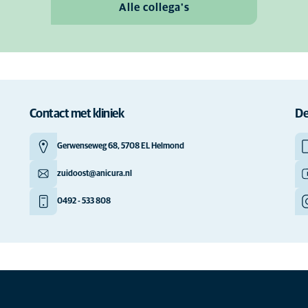
Alle collega's
Contact met kliniek
De
Gerwenseweg 68, 5708 EL Helmond
zuidoost@anicura.nl
0492 - 533 808