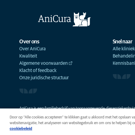
Over ons
Snel naar
Over AniCura
Alle klinie
Kwaliteit
Behandeli
Algemene voorwaarden
Kennisbank
Klacht of feedback
Onze juridische structuur
AniCura is een familiebedrijf van toonaangevende dierenziekenhuize
Door op “Alle cookies accepteren” te klikken gaat u akkoord met het opslaan 
websitenavigatie, het analyseren van websitegebruik en om ons te helpen bij 
cookiebeleid