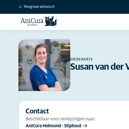
Terug naar anicura.nl
DIERENARTS
Susan van der 
Contact
Beschikbaar voor verwijzingen naar:
AniCura Helmond - Stiphout