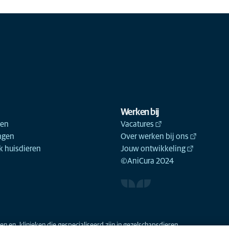
Werken bij
ken
Vacatures
ngen
Over werken bij ons
 huisdieren
Jouw ontwikkeling
©AniCura 2024
n en -klinieken die gespecialiseerd zijn in gezelschapsdieren.