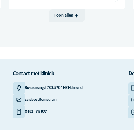
Toon alles
Contact met kliniek
De
Rivierensingel 730, 5704 NZ Helmond
zuidoost@anicura.nl
0492 - 515 977