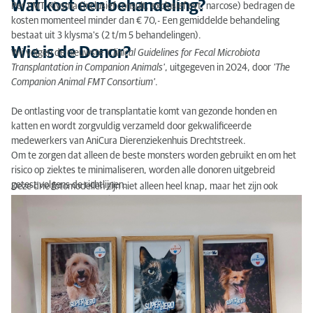
Wat kost een behandeling?
Per FMT-Klysma (inclusief consult, exclusief evt. narcose) bedragen de
kosten momenteel minder dan € 70,- Een gemiddelde behandeling
bestaat uit 3 klysma's (2 t/m 5 behandelingen).
Wie is de Donor?
Wij volgen de nieuwste
'Clinical Guidelines for Fecal Microbiota
Transplantation in Companion Animals'
, uitgegeven in 2024, door
'The
Companion Animal FMT Consortium'
.
De ontlasting voor de transplantatie komt van gezonde honden en
katten en wordt zorgvuldig verzameld door gekwalificeerde
medewerkers van AniCura Dierenziekenhuis Drechtstreek.
Om te zorgen dat alleen de beste monsters worden gebruikt en om het
risico op ziektes te minimaliseren, worden alle donoren uitgebreid
getest volgens de richtlijnen.
Deze drie fotomodellen zijn niet alleen heel knap, maar het zijn ook
echte helden! 💪❤️