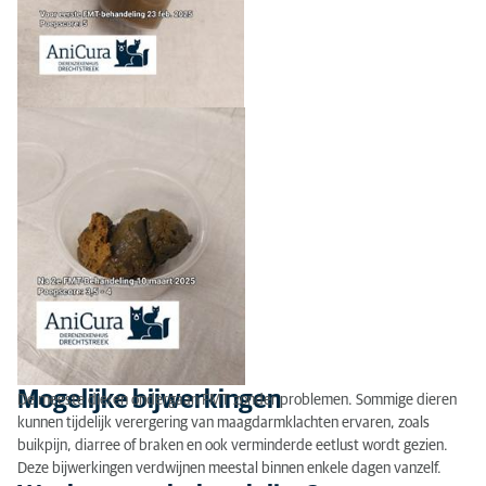
Mogelijke bijwerkingen
De meeste dieren ondergaan FMT zonder problemen. Sommige dieren
kunnen tijdelijk verergering van maagdarmklachten ervaren, zoals
buikpijn, diarree of braken en ook verminderde eetlust wordt gezien.
Deze bijwerkingen verdwijnen meestal binnen enkele dagen vanzelf.