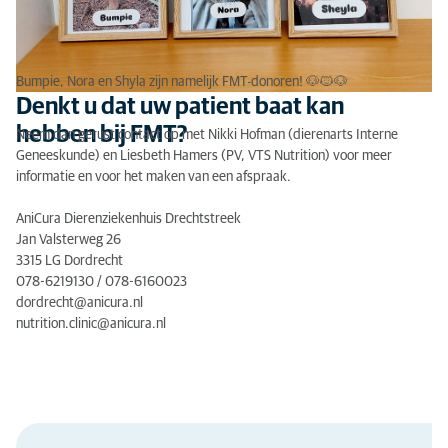
Bumpie, Nora en Shyla zijn namelijk FMT-donoren! 🐶🐱🐶
Denkt u dat uw patient baat kan
hebben bij FMT?
Neem dan gerust contact op met Nikki Hofman (dierenarts Interne
Geneeskunde) en Liesbeth Hamers (PV, VTS Nutrition) voor meer
informatie en voor het maken van een afspraak.
AniCura Dierenziekenhuis Drechtstreek
Jan Valsterweg 26
3315 LG Dordrecht
078-6219130 / 078-6160023
dordrecht@anicura.nl
nutrition.clinic@anicura.nl