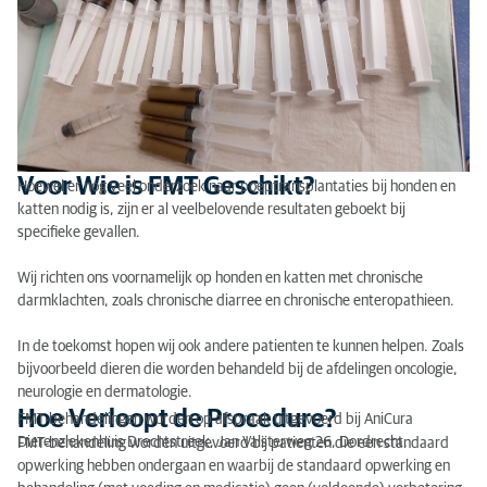
Voor Wie is FMT Geschikt?
Hoewel er nog veel onderzoek naar poeptransplantaties bij honden en
katten nodig is, zijn er al veelbelovende resultaten geboekt bij
specifieke gevallen.
Wij richten ons voornamelijk op honden en katten met chronische
darmklachten, zoals chronische diarree en chronische enteropathieen.
In de toekomst hopen wij ook andere patienten te kunnen helpen. Zoals
bijvoorbeeld dieren die worden behandeld bij de afdelingen oncologie,
neurologie en dermatologie.
Hoe Verloopt de Procedure?
FMT-behandelingen worden op afspraak uitgevoerd bij AniCura
Dierenziekenhuis Drechtstreek, Jan Valsterweg 26, Dordrecht.
FMT-behandeling worden uitgevoerd bij patienten die een standaard
opwerking hebben ondergaan en waarbij de standaard opwerking en