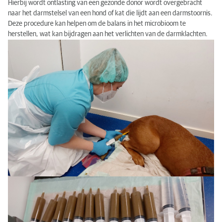
Hierbij wordt ontlasting van een gezonde donor wordt overgebracht
Voor Wie is FMT Geschikt?
naar het darmstelsel van een hond of kat die lijdt aan een darmstoornis.
Deze procedure kan helpen om de balans in het microbioom te
Hoe Verloopt de Procedure?
herstellen, wat kan bijdragen aan het verlichten van de darmklachten.
Behandelingsproces
Mogelijke bijwerkingen
Wat kost een behandeling?
Wie is de Donor?
Denkt u dat uw patient baat kan hebben bij FMT?