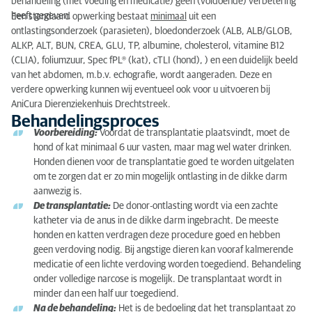
behandeling (met voeding en medicatie) geen (voldoende) verbetering
heeft gegeven.
Een standaard opwerking bestaat
minimaal
uit een
ontlastingsonderzoek (parasieten), bloedonderzoek (ALB, ALB/GLOB,
ALKP, ALT, BUN, CREA, GLU, TP, albumine, cholesterol, vitamine B12
(CLIA), foliumzuur, Spec fPL® (kat), cTLI (hond), ) en een duidelijk beeld
van het abdomen, m.b.v. echografie, wordt aangeraden. Deze en
verdere opwerking kunnen wij eventueel ook voor u uitvoeren bij
AniCura Dierenziekenhuis Drechtstreek.
Behandelingsproces
Voorbereiding:
Voordat de transplantatie plaatsvindt, moet de
hond of kat minimaal 6 uur vasten, maar mag wel water drinken.
Honden dienen voor de transplantatie goed te worden uitgelaten
om te zorgen dat er zo min mogelijk ontlasting in de dikke darm
aanwezig is.
De transplantatie:
De donor-ontlasting wordt via een zachte
katheter via de anus in de dikke darm ingebracht. De meeste
honden en katten verdragen deze procedure goed en hebben
geen verdoving nodig. Bij angstige dieren kan vooraf kalmerende
medicatie of een lichte verdoving worden toegediend. Behandeling
onder volledige narcose is mogelijk. De transplantaat wordt in
minder dan een half uur toegediend.
Na de behandeling:
Het is de bedoeling dat het transplantaat zo