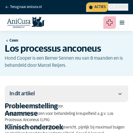
Terug naar anicura.nl
ACTIES
ZOEKEN
Cases
Los processus anconeus
Hond Cooper is een Berner Sennen reu van 8 maanden en is
behandeld door Marcel Reijers.
In dit artikel
Probleemstelling
Graad 4 (op5) kreupel rechts voor.
Probleemstelling
Anamnese
Cooper werd verwezen voor behandeling kreupelheid a.g.v. Los
Processus Anconeus (LPA).
Anamnese
Klinisch onderzoek
Zeer forse overvulling re ellebooggewricht, pijnlijk bij maximaal buigen