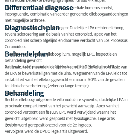
en strekken beperkte bewegingsvrijheid. Graad 4 kreupel.
Klinisch onderzoek
Differentiaal diagnose
LPA, LPC, OCD, kissing lesions distale mediale humerus condyl,
Differentiaal diagnose
incongruentie, combinatie van eerder genoemde elleboogaandoeningen
met mogelijke arthrose.
Diagnostisch plan
Diagnostisch plan
Aanvullende röntgenfoto’s ellebogen: Duidelijke LPA rechter elleboog,
tevens sclerosering aan de basis van het coronoied, apex van het
Behandelplan
coronoied niet scherp afgelijnd en daarmee verdacht van Los Processus
Coronoideus.
Behandeling
Behandelplan
1 – arthroscopie rechter elleboog i.v.m. mogelijk LPC, inspectie en
behandeling gewricht
Postoperatieve beeldvorming
2 – dynamische proximale ulnaire osteotomie (DPUO) i.v.m. LPA
Rationale: tot 9 maanden leeftijd kan een DPUO zinvol zijn om fusie van
Resultaat
de LPA te bewerkstelligen met de ulna. Wegnemen van de LPA leidt tot
instabiliteit van het ellebooggewricht en maar in 50% van de gevallen
tot klinische verbetering (zeker op lange termijn)
Behandeling
Arthroscopie:
Rechter elleboog: uitgebreide villo-nodulaire synovitis, duidelijke LPA in
proximale compartiment van het gewricht aanwezig. Apex van het
coronoied vertoont een fissuur; LPC werd verwijderd waarna het
gewricht uitgebreid werd gespoeld met fysiologische. Lege artis
gesloten.
Cooper werd gerepositioneerd voor de 2e ingreep.
Vervolgens werd de DPUO lege artis uitgevoerd.