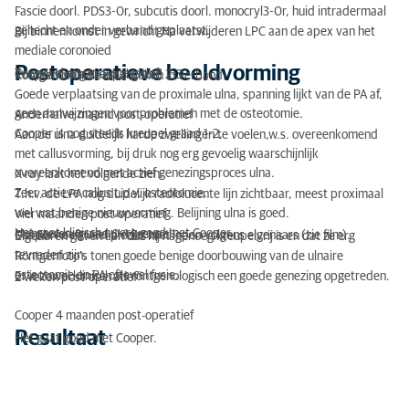
Fascie doorl. PDS3-0r, subcutis doorl. monocryl3-0r, huid intradermaal
gehecht en onder verband geplaatst.
Bij binnenkomst in gewricht Na verwijderen LPC aan de apex van het
mediale coronoied
Postoperatieve beeldvorming
Twee weken post-operatief
Cooper is nog kreupel graad 2-3.
Röntgencontrole na 2 weken in verband:
Goede verplaatsing van de proximale ulna, spanning lijkt van de PA af,
geen aanwijzingen voor problemen met de osteotomie.
Anderhalve maand post-operatief
Cooper is nog steeds kreupel graad 1-2.
Aan de ulna duidelijk harde zwellingen te voelen,w.s. overeenkomend
met callusvorming, bij druk nog erg gevoelig waarschijnlijk
overeenkomend met actief genezingsproces ulna.
X-ray laat het volgende zien:
Zeer actieve callus t.p.v. osteotomie.
T.h.v. de LPA nog duidelijk radiolucente lijn zichtbaar, meest proximaal
wel wat benige nieuwvorming. Belijning ulna is goed.
Vier maanden post-operatief
Het gaat klinisch nu erg goed met Cooper.
Monsteren: graad 0-1 kreupel.
Cooper heeft veel plezier met lopen volgens eigenaars (zie film).
Eigenaren geven aan dat hij nagenoeg kreupelvrij is en dat ze erg
tevreden zijn.
Röntgenfoto’s tonen goede benige doorbouwing van de ulnaire
osteotomie en PA oftewel fusie.
Er is zowel klinisch als röntgenologisch een goede genezing opgetreden.
2 weken post-operatief
Cooper 4 maanden post-operatief
Resultaat
Het gaat goed met Cooper.