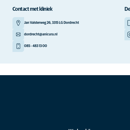
Contact met kliniek
De
Jan Valsterweg 26, 3315 LG Dordrecht
dordrecht@anicura.nl
085 - 483 13 00