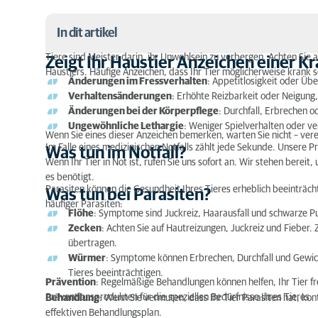
In dit artikel
Tiere sind Meister darin, ihr Unwohlsein zu verbergen. Achten Sie 
Zeigt Ihr Haustier Anzeichen einer K
Haustiers. Häufige Anzeichen, dass Ihr Tier möglicherweise krank s
Zeigt Ihr Haustier Anzeichen einer Krankheit?
Änderungen im Fressverhalten
: Appetitlosigkeit oder Übe
Verhaltensänderungen
: Erhöhte Reizbarkeit oder Neigung,
Was tun im Notfall?
Änderungen bei der Körperpflege
: Durchfall, Erbrechen o
Ungewöhnliche Lethargie
: Weniger Spielverhalten oder ve
Was tun bei Parasiten?
Wenn Sie eines dieser Anzeichen bemerken, warten Sie nicht – verei
Im Falle eines medizinischen Notfalls zählt jede Sekunde. Unsere Pra
Was tun im Notfall?
Tipps zur Kommunikation mit dem Tierarzt, wenn S
Wenn Ihr Tier in Not ist, rufen Sie uns sofort an. Wir stehen bereit,
es benötigt.
Parasiten können die Gesundheit Ihres Tieres erheblich beeinträch
Was tun bei Parasiten?
häufiger Parasiten:
Flöhe
: Symptome sind Juckreiz, Haarausfall und schwarze P
Zecken
: Achten Sie auf Hautreizungen, Juckreiz und Fieber
übertragen.
Würmer
: Symptome können Erbrechen, Durchfall und Gewich
Tieres beeinträchtigen.
Prävention
: Regelmäßige Behandlungen können helfen, Ihr Tier fr
Präventionsprodukten für die speziellen Bedürfnisse Ihres Tieres.
Behandlung
: Wenn Sie vermuten, dass Ihr Tier Parasiten hat, ko
effektiven Behandlungsplan.