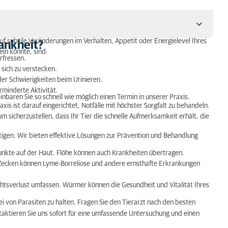
auf subtile Veränderungen im Verhalten, Appetit oder Energielevel Ihres
rankheit?
ein könnte, sind:
rfressen.
 sich zu verstecken.
der Schwierigkeiten beim Urinieren.
rminderte Aktivität.
nbaren Sie so schnell wie möglich einen Termin in unserer Praxis.
xis ist darauf eingerichtet, Notfälle mit höchster Sorgfalt zu behandeln.
ie kein Englisch oder Niederländisch sprechen
 um sicherzustellen, dass Ihr Tier die schnelle Aufmerksamkeit erhält, die
tigen. Wir bieten effektive Lösungen zur Prävention und Behandlung
unkte auf der Haut. Flöhe können auch Krankheiten übertragen.
. Zecken können Lyme-Borreliose und andere ernsthafte Erkrankungen
tsverlust umfassen. Würmer können die Gesundheit und Vitalität Ihres
ei von Parasiten zu halten. Fragen Sie den Tierarzt nach den besten
ntaktieren Sie uns sofort für eine umfassende Untersuchung und einen