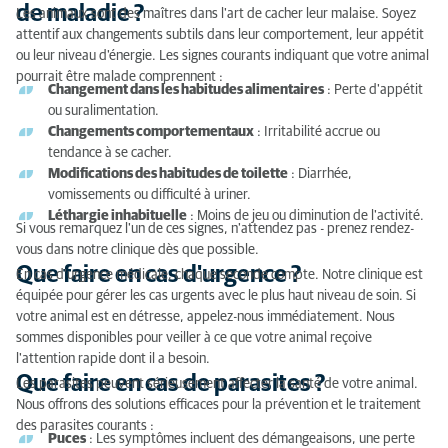
Votre animal montre-t-il des signes de maladie ?
de maladie ?
Les animaux sont des maîtres dans l'art de cacher leur malaise. Soyez
attentif aux changements subtils dans leur comportement, leur appétit
Que faire en cas d'urgence ?
ou leur niveau d'énergie. Les signes courants indiquant que votre animal
pourrait être malade comprennent :
Que faire en cas de parasites ?
Changement dans les habitudes alimentaires
: Perte d'appétit
ou suralimentation.
Conseils pour communiquer avec le vétérinaire si
Changements comportementaux
: Irritabilité accrue ou
vous ne parlez pas anglais ou néerlandais
tendance à se cacher.
Modifications des habitudes de toilette
: Diarrhée,
vomissements ou difficulté à uriner.
Léthargie inhabituelle
: Moins de jeu ou diminution de l'activité.
Si vous remarquez l'un de ces signes, n'attendez pas - prenez rendez-
vous dans notre clinique dès que possible.
Que faire en cas d'urgence ?
En cas d'urgence médicale, chaque seconde compte. Notre clinique est
équipée pour gérer les cas urgents avec le plus haut niveau de soin. Si
votre animal est en détresse, appelez-nous immédiatement. Nous
sommes disponibles pour veiller à ce que votre animal reçoive
l'attention rapide dont il a besoin.
Que faire en cas de parasites ?
Les parasites peuvent sérieusement affecter la santé de votre animal.
Nous offrons des solutions efficaces pour la prévention et le traitement
des parasites courants :
Puces
: Les symptômes incluent des démangeaisons, une perte