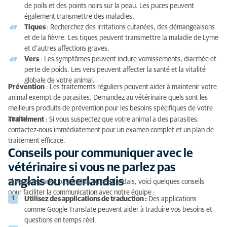
de poils et des points noirs sur la peau. Les puces peuvent
également transmettre des maladies.
Tiques
: Recherchez des irritations cutanées, des démangeaisons
et de la fièvre. Les tiques peuvent transmettre la maladie de Lyme
et d'autres affections graves.
Vers
: Les symptômes peuvent inclure vomissements, diarrhée et
perte de poids. Les vers peuvent affecter la santé et la vitalité
globale de votre animal.
Prévention
: Les traitements réguliers peuvent aider à maintenir votre
animal exempt de parasites. Demandez au vétérinaire quels sont les
meilleurs produits de prévention pour les besoins spécifiques de votre
animal.
Traitement
: Si vous suspectez que votre animal a des parasites,
contactez-nous immédiatement pour un examen complet et un plan de
traitement efficace.
Conseils pour communiquer avec le
vétérinaire si vous ne parlez pas
anglais ou néerlandais
Si vous ne parlez pas anglais ou néerlandais, voici quelques conseils
pour faciliter la communication avec notre équipe :
Utilisez des applications de traduction :
Des applications
comme Google Translate peuvent aider à traduire vos besoins et
questions en temps réel.