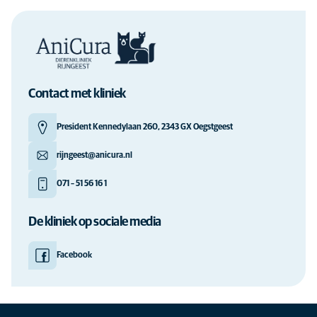
Contact met kliniek
President Kennedylaan 260, 2343 GX Oegstgeest
rijngeest@anicura.nl
071 – 51 56 16 1
De kliniek op sociale media
Facebook