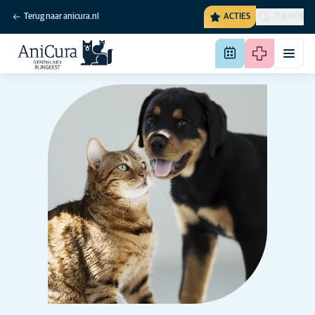
Terug naar anicura.nl
ACTIES
ZOEKEN