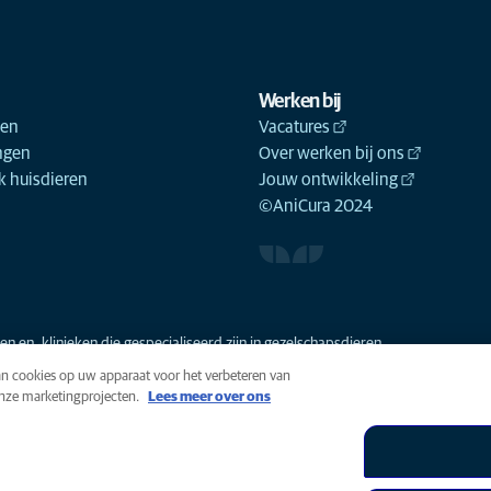
Werken bij
ken
Vacatures
ngen
Over werken bij ons
 huisdieren
Jouw ontwikkeling
©AniCura 2024
n en -klinieken die gespecialiseerd zijn in gezelschapsdieren.
van cookies op uw apparaat voor het verbeteren van
onze marketingprojecten.
Lees meer over ons
n
Cookies
Toegankelijkheid
Global Human Rights
AniCura i