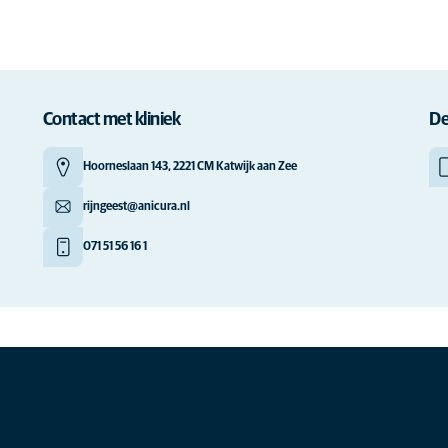
Contact met kliniek
De
Hoorneslaan 143, 2221 CM Katwijk aan Zee
rijngeest@anicura.nl
071 51 56 16 1