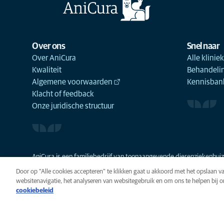
Over ons
Snel naar
Over AniCura
Alle klinie
Kwaliteit
Behandeli
Algemene voorwaarden
Kennisbank
Klacht of feedback
Onze juridische structuur
AniCura is een familiebedrijf van toonaangevende dierenziekenhuize
Door op “Alle cookies accepteren” te klikken gaat u akkoord met het opslaan 
websitenavigatie, het analyseren van websitegebruik en om ons te helpen bij 
cookiebeleid
Privacy
Algemene voorwaarde