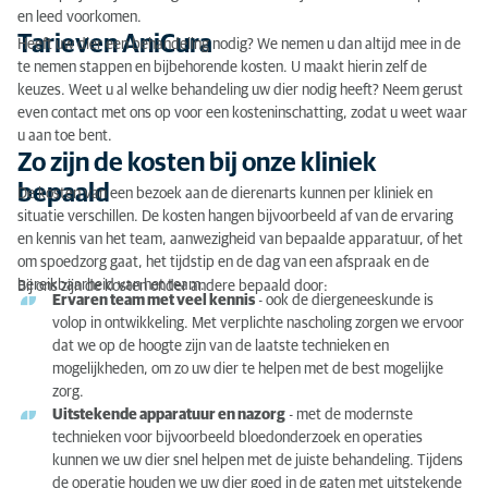
Zo zijn de kosten bij onze kliniek bepaald
en leed voorkomen.
Tarieven AniCura
Heeft uw dier een behandeling nodig? We nemen u dan altijd mee in de
Vraag over onze tarieven?
te nemen stappen en bijbehorende kosten. U maakt hierin zelf de
keuzes. Weet u al welke behandeling uw dier nodig heeft? Neem gerust
Huisdierverzekering voor onverwachte zorgkosten
even contact met ons op voor een kosteninschatting, zodat u weet waar
u aan toe bent.
Zo zijn de kosten bij onze kliniek
bepaald
De kosten van een bezoek aan de dierenarts kunnen per kliniek en
situatie verschillen. De kosten hangen bijvoorbeeld af van de ervaring
en kennis van het team, aanwezigheid van bepaalde apparatuur, of het
om spoedzorg gaat, het tijdstip en de dag van een afspraak en de
bereikbaarheid van het team.
Bij ons zijn de kosten onder andere bepaald door:
Ervaren team met veel kennis
- ook de diergeneeskunde is
volop in ontwikkeling. Met verplichte nascholing zorgen we ervoor
dat we op de hoogte zijn van de laatste technieken en
mogelijkheden, om zo uw dier te helpen met de best mogelijke
zorg.
Uitstekende apparatuur en nazorg
- met de modernste
technieken voor bijvoorbeeld bloedonderzoek en operaties
kunnen we uw dier snel helpen met de juiste behandeling. Tijdens
de operatie houden we uw dier goed in de gaten met uitstekende