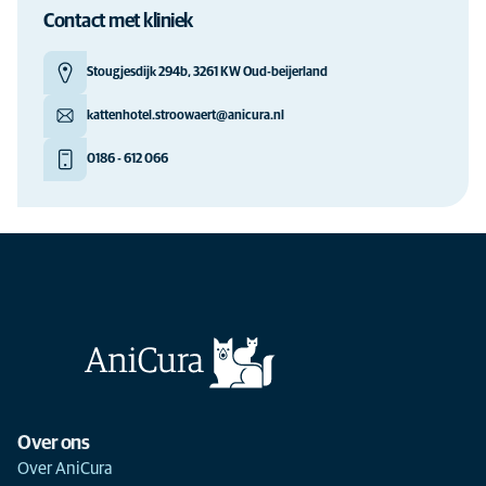
Contact met kliniek
Stougjesdijk 294b, 3261 KW Oud-beijerland
kattenhotel.stroowaert@anicura.nl
0186 - 612 066
Over ons
Over AniCura