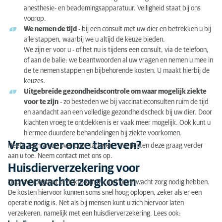
anesthesie- en beademingsapparatuur. Veiligheid staat bij ons
voorop.
We nemen de tijd
- bij een consult met uw dier en betrekken u bij
alle stappen, waarbij we u altijd de keuze bieden.
We zijn er voor u - of het nu is tijdens een consult, via de telefoon,
of aan de balie: we beantwoorden al uw vragen en nemen u mee in
de te nemen stappen en bijbehorende kosten. U maakt hierbij de
keuzes.
Uitgebreide gezondheidscontrole om waar mogelijk ziekte
voor te zijn
- zo besteden we bij vaccinatieconsulten ruim de tijd
en aandacht aan een volledige gezondheidscheck bij uw dier. Door
klachten vroeg te ontdekken is er vaak meer mogelijk. Ook kunt u
hiermee duurdere behandelingen bij ziekte voorkomen.
Vraag over onze tarieven?
Heeft u een vraag over onze tarieven,? We lichten deze graag verder
aan u toe. Neem contact met ons op.
Huisdierverzekering voor
onverwachte zorgkosten
Door een ongeval of ziekte kan uw dier onverwacht zorg nodig hebben.
De kosten hiervoor kunnen soms snel hoog oplopen, zeker als er een
operatie nodig is. Net als bij mensen kunt u zich hiervoor laten
verzekeren, namelijk met een huisdierverzekering. Lees ook: