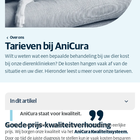
Over ons
Tarieven bij AniCura
Wilt u weten wat een bepaalde behandeling bij uw dier kost
bij onze dierenklinieken? De kosten hangen vaak af van de
situatie en uw dier. Hieronder leest u meer over onze tarieven.
In dit artikel
AniCura staat voor kwaliteit.
Goede prijs-kwaliteitverhouding
Goede prijs-kwaliteitverhouding
We staan voor kwaliteit en goede zorg en service tegen een eerlijke
Tarieven AniCura
prijs. Wij borgen onze kwaliteit via het
AniCura Kwaliteitssysteem.
Door op tijd de juiste diagnosis te stellen kun je vaak kosten besparen