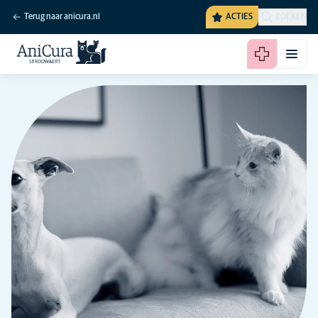
Terug naar anicura.nl
ACTIES
ZOEKEN