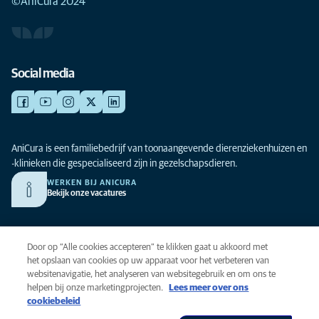
©AniCura 2024
Social media
AniCura is een familiebedrijf van toonaangevende dierenziekenhuizen en
-klinieken die gespecialiseerd zijn in gezelschapsdieren.
WERKEN BIJ ANICURA
Bekijk onze vacatures
Privacy
Door op “Alle cookies accepteren” te klikken gaat u akkoord met
Algemene voorwaarden
het opslaan van cookies op uw apparaat voor het verbeteren van
websitenavigatie, het analyseren van websitegebruik en om ons te
Cookies
helpen bij onze marketingprojecten.
Lees meer over ons
Toegankelijkheid
cookiebeleid
Global Human Rights