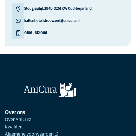
Stougjesdijk 294b, 3261 KW Oud-beijerland
kattenhotel.stroowaert@anicura.nl
0186 - 612 066
Over ons
Over AniCura
Kwaliteit
Algemene voorwaarden