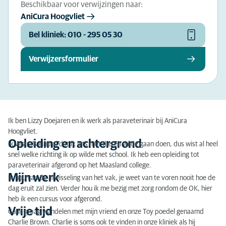
Beschikbaar voor verwijzingen naar:
AniCura Hoogvliet
Bel kliniek: 010 - 295 05 30
Verwijzersformulier
Ik ben Lizzy Doejaren en ik werk als paraveterinair bij AniCura
Hoogvliet.
Opleiding en achtergrond
Ik wist als kind al dat ik iets met dieren wilde gaan doen, dus wist al heel
snel welke richting ik op wilde met school. Ik heb een opleiding tot
paraveterinair afgerond op het Maasland college.
Mijn werk
Ik hou van de afwisseling van het vak, je weet van te voren nooit hoe de
dag eruit zal zien. Verder hou ik me bezig met zorg rondom de OK, hier
heb ik een cursus voor afgerond.
Vrije tijd
Ga ik graag wandelen met mijn vriend en onze Toy poedel genaamd
Charlie Brown. Charlie is soms ook te vinden in onze kliniek als hij