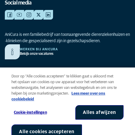
Social media
AniCura is een familiebedrijf van toonaangevende dierenziekenhuizen en
-klinieken die gespecialiseerd zijn in gezelschapsdieren.
WERKEN BIJ ANICURA
Bekijk onze vacatures
Privacy
Door op “Alle cookies accepteren” te klikken gaat u akkoord met
Algemene voorwaarden
het opslaan van cookies op uw apparaat voor het verbeteren van
websitenavigatie, het analyseren van websitegebruik en om ons te
Cookies
helpen bij onze marketingprojecten.
Lees meer over ons
Toegankelijkheid
cookiebeleid
Global Human Rights
AniCura is onderdeel van Mars, Inc © 2026
Alles afwijzen
Cookie-instellingen
Alle cookies accepteren
Cookie-instellingen