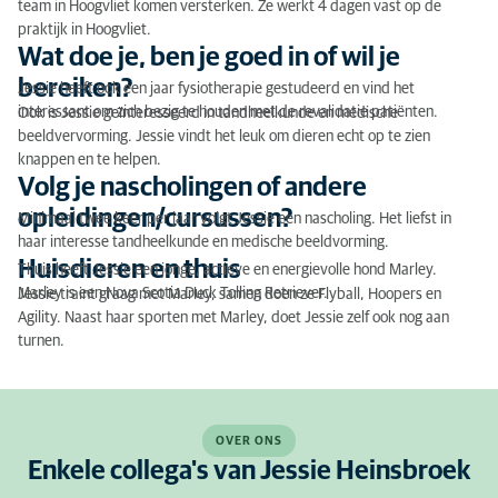
team in Hoogvliet komen versterken. Ze werkt 4 dagen vast op de
praktijk in Hoogvliet.
Wat doe je, ben je goed in of wil je
bereiken?
Jessie heeft ook een jaar fysiotherapie gestudeerd en vind het
interessant om zich bezig te houden met de revalidatie patiënten.
Ook is Jessie geïnteresseerd in tandheelkunde en medische
beeldvervorming. Jessie vindt het leuk om dieren echt op te zien
knappen en te helpen.
Volg je nascholingen of andere
opleidingen/cursussen?
Minimaal twee keer per jaar volgt Jessie een nascholing. Het liefst in
haar interesse tandheelkunde en medische beeldvorming.
Huisdieren en thuis
Thuis heeft Jessie een jonge, actieve en energievolle hond Marley.
Marley is een Nova Scotia Duck Tolling Retriever.
Jessie traint graag met Marley, samen doen ze Flyball, Hoopers en
Agility. Naast haar sporten met Marley, doet Jessie zelf ook nog aan
turnen.
OVER ONS
Enkele collega's van Jessie Heinsbroek