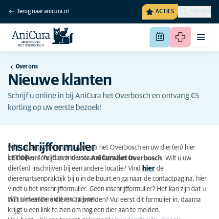
Terug naar anicura.nl
ACTIES
ZOEKEN
Over ons
Nieuwe klanten
Schrijf u online in bij AniCura het Overbosch en ontvang €5
korting op uw eerste bezoek!
Inschrijfformulier
Wilt u klant worden van AniCura het Overbosch en uw dier(en) hier
inschrijven? Vul dan onderstaand formulier in.
LET OP:
u schrijft zich in voor
AniCura het Overbosch
. Wilt u uw
dier(en) inschrijven bij een andere locatie? Vind
hier
de
dierenartsenpraktijk bij u in de buurt en ga naar de contactpagina, hier
vindt u het inschrijfformulier. Geen inschrijfformulier? Het kan zijn dat u
zich niet online kunt inschrijven.
Wilt u meerdere dieren aanmelden? Vul eerst dit formulier in, daarna
krijgt u een link te zien om nog een dier aan te melden.