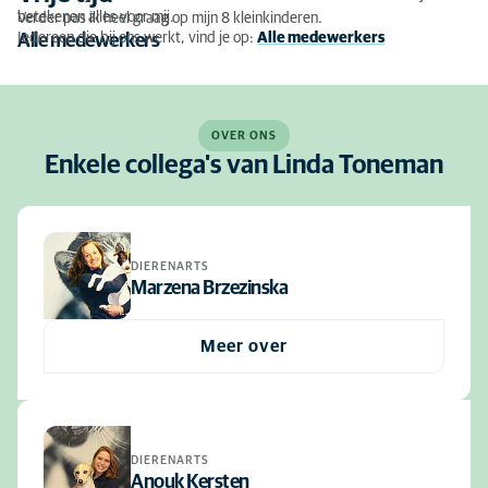
betekenen alles voor mij.
Verder pas ik heel graag op mijn 8 kleinkinderen.
Iedereen die bij ons werkt, vind je op:
Alle medewerkers
Alle medewerkers
OVER ONS
Enkele collega's van Linda Toneman
DIERENARTS
Marzena Brzezinska
Meer over
DIERENARTS
Anouk Kersten