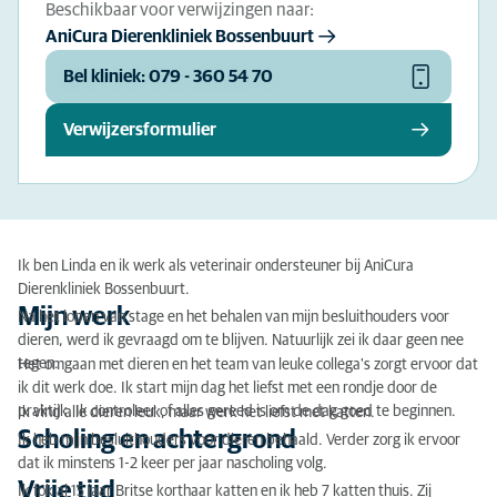
Beschikbaar voor verwijzingen naar:
AniCura Dierenkliniek Bossenbuurt
Bel kliniek: 079 - 360 54 70
Verwijzersformulier
Ik ben Linda en ik werk als veterinair ondersteuner bij AniCura
Dierenkliniek Bossenbuurt.
Mijn werk
Na het lopen van stage en het behalen van mijn besluithouders voor
dieren, werd ik gevraagd om te blijven. Natuurlijk zei ik daar geen nee
tegen.
Het omgaan met dieren en het team van leuke collega's zorgt ervoor dat
ik dit werk doe. Ik start mijn dag het liefst met een rondje door de
praktijk. Ik controleer of alles gereed is om de dag goed te beginnen.
Ik vind alle dieren leuk, maar werk het liefst met katten.
Scholing en achtergrond
Ik heb mijn besluithouders voor dieren behaald. Verder zorg ik ervoor
dat ik minstens 1-2 keer per jaar nascholing volg.
Vrije tijd
Ik fok al 15 jaar Britse korthaar katten en ik heb 7 katten thuis. Zij