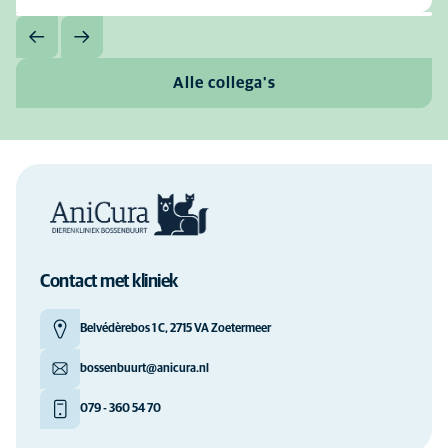
Alle collega's
Contact met kliniek
Belvédèrebos 1 C, 2715 VA Zoetermeer
bossenbuurt@anicura.nl
079 - 360 54 70