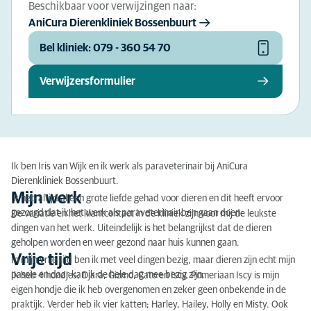
Beschikbaar voor verwijzingen naar:
AniCura Dierenkliniek Bossenbuurt
Bel kliniek: 079 - 360 54 70
Verwijzersformulier
Ik ben Iris van Wijk en ik werk als paraveterinair bij AniCura
Dierenkliniek Bossenbuurt.
Mijn werk
Ik heb altijd al een grote liefde gehad voor dieren en dit heeft ervoor
gezorgd dat ik het werk als paraveterinair ben gaan doen.
De variatie en het klantcontact in de kliniek zijn voor mij de leukste
dingen van het werk. Uiteindelijk is het belangrijkst dat de dieren
geholpen worden en weer gezond naar huis kunnen gaan.
Vrije tijd
In mijn vrije tijd ben ik met veel dingen bezig, maar dieren zijn echt mijn
passie en daar kan ik de hele dag mee bezig zijn.
Ik heb 4 hondjes; Djara, Gizmo, Cato en Iscy. Pomeriaan Iscy is mijn
eigen hondje die ik heb overgenomen en zeker geen onbekende in de
praktijk. Verder heb ik vier katten; Harley, Hailey, Holly en Misty. Ook