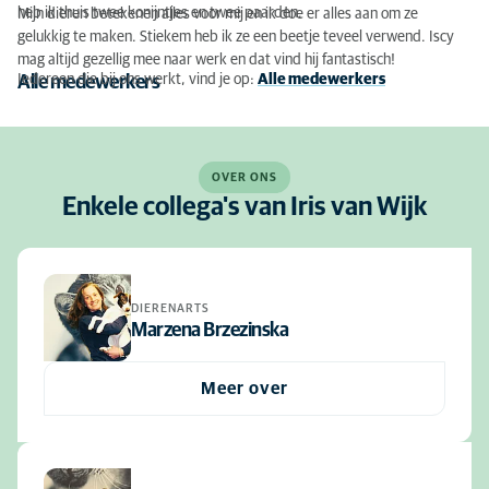
heb ik thuis twee konijntjes en twee paarden.
Mijn dieren betekenen alles voor mij en ik doe er alles aan om ze
gelukkig te maken. Stiekem heb ik ze een beetje teveel verwend. Iscy
mag altijd gezellig mee naar werk en dat vind hij fantastisch!
Iedereen die bij ons werkt, vind je op:
Alle medewerkers
Alle medewerkers
OVER ONS
Enkele collega's van Iris van Wijk
DIERENARTS
Marzena Brzezinska
Meer over