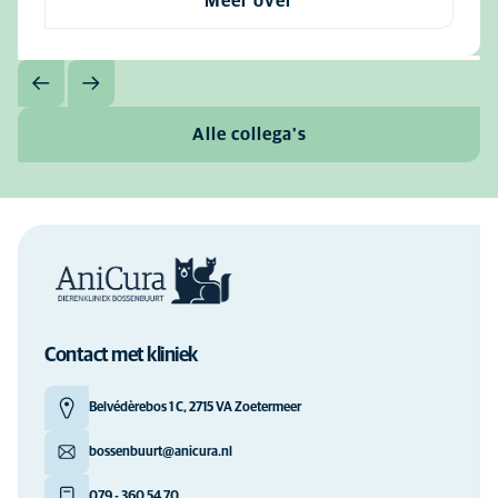
Meer over
Alle collega's
Contact met kliniek
Belvédèrebos 1 C, 2715 VA Zoetermeer
bossenbuurt@anicura.nl
079 - 360 54 70