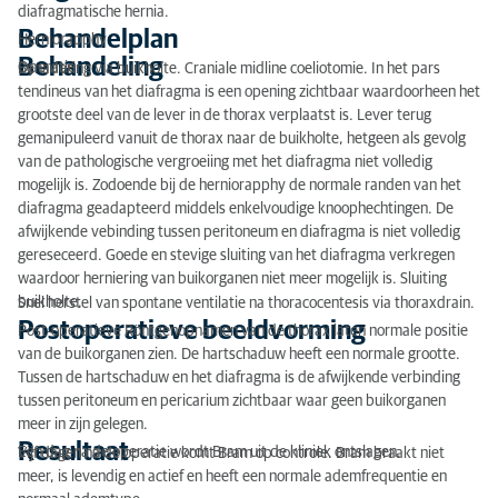
diafragmatische hernia.
Behandelplan
Herniorapphy
Behandeling
Operatie
Benadering via buikholte. Craniale midline coeliotomie. In het pars
tendineus van het diafragma is een opening zichtbaar waardoorheen het
grootste deel van de lever in de thorax verplaatst is. Lever terug
gemanipuleerd vanuit de thorax naar de buikholte, hetgeen als gevolg
van de pathologische vergroeiing met het diafragma niet volledig
mogelijk is. Zodoende bij de herniorapphy de normale randen van het
diafragma geadapteerd middels enkelvoudige knoophechtingen. De
afwijkende vebinding tussen peritoneum en diafragma is niet volledig
gereseceerd. Goede en stevige sluiting van het diafragma verkregen
waardoor herniering van buikorganen niet meer mogelijk is. Sluiting
buikholte.
Snel herstel van spontane ventilatie na thoracocentesis via thoraxdrain.
Postoperatieve beeldvorming
Post-operatieve Röntgenopnamen van de thorax laten normale positie
van de buikorganen zien. De hartschaduw heeft een normale grootte.
Tussen de hartschaduw en het diafragma is de afwijkende verbinding
tussen peritoneum en pericarium zichtbaar waar geen buikorganen
meer in zijn gelegen.
Resultaat
Een dag na de operatie wordt Bram uit de kliniek ontslagen.
Vijf dagen na de operatie komt Bram op controle. Bram braakt niet
meer, is levendig en actief en heeft een normale ademfrequentie en