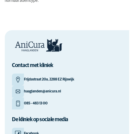
normaal ademtype.
Contact met kliniek
Frijdastraat 20a, 2288 EZ Rijswijk
haaglanden@anicura.nl
085 - 483 13 00
De kliniek op sociale media
Facebook