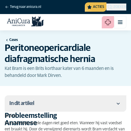
Terug naar anicura.nl
ACTIES
ZOEKEN
Cases
Peritoneopericardiale
diafragmatische hernia
Kat Bram is een Brits korthaar kater van 6 maanden en is
behandeld door Mark Dirven.
In dit artikel
Probleemstelling
Braken
Probleemstelling
Anamnese
Bram wil sinds enkele dagen niet goed eten. Wanneer hij vast voedsel
eet braakt hij. Door de verwijzend dierenarts wordt Bram verdacht van