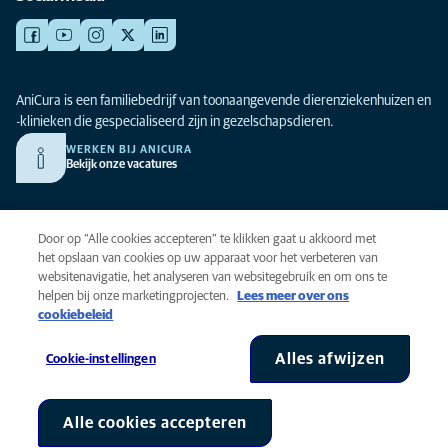
AniCura is een familiebedrijf van toonaangevende dierenziekenhuizen en
-klinieken die gespecialiseerd zijn in gezelschapsdieren.
WERKEN BIJ ANICURA
Bekijk onze vacatures
Privacy
Door op “Alle cookies accepteren” te klikken gaat u akkoord met
Algemene voorwaarden
het opslaan van cookies op uw apparaat voor het verbeteren van
websitenavigatie, het analyseren van websitegebruik en om ons te
Cookies
helpen bij onze marketingprojecten.
Lees meer over ons
Toegankelijkheid
cookiebeleid
Global Human Rights
AniCura is onderdeel van Mars, Inc © 2026
Alles afwijzen
Cookie-instellingen
Alle cookies accepteren
Cookie-instellingen