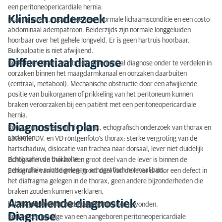
Anamnese
een peritoneopericardiale hernia.
Klinisch onderzoek
Bram is attent, rustig, heeft een normale lichaamsconditie en een costo-
Klinisch onderzoek
abdominaal adempatroon. Beiderzijds zijn normale longgeluiden
Differentiaal diagnose
hoorbaar over het gehele longveld. Er is geen hartruis hoorbaar.
Buikpalpatie is niet afwijkend.
Diagnostisch plan
Differentiaal diagnose
Braken heeft een zeer brede differentiaal diagnose onder te verdelen in
oorzaken binnen het maagdarmkanaal en oorzaken daarbuiten
Aanvullende diagnostiek
(centraal, metabool). Mechanische obstructie door een afwijkende
positie van buikorganen of prikkeling van het peritoneum kunnen
Diagnose
braken veroorzaken bij een patiënt met een peritoneopericardiale
hernia.
Behandelplan
Diagnostisch plan
Röntgenopnamen van de thorax, echografisch onderzoek van thorax en
abdomen.
Laterale, DV, en VD röntgenfoto’s thorax: sterke vergroting van de
Behandeling
hartschaduw, dislocatie van trachea naar dorsaal, lever niet duidelijk
Postoperatieve beeldvorming
zichtbaar in de buikholte.
Echografie van thorax: een groot deel van de lever is binnen de
pericardiale ruimte gelegen, echografisch normaal hart.
Echografie van abdomen: groot deel van de lever is door een defect in
Resultaat
het diafragma gelegen in de thorax, geen andere bijzonderheden die
braken zouden kunnen verklaren.
Aanvullende diagnostiek
Laboratoriumonderzoek van plasma.
Er zijn geen andere oorzaken voor braken gevonden.
Diagnose
Braken ten gevolge van een aangeboren peritoneopericardiale