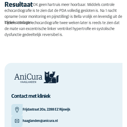
Resultaat
Er is direct na de OK geen hartruis meer hoorbaar. Middels controle
echocardiografie is te zien dat de PDA volledig gesloten is. Na 1 nacht
opname (voor monitoring en pijnstilling) is Bella vrolijk en levendig uit de
kliniek ontslagen.
Tijdens controle echocardiografie twee weken later is reeds te zien dat
de mate van excentrische linker ventrikel hypertrofie en systolische
dysfunctie gedeeltelijk reversibel is.
Contact met kliniek
Frijdastraat 20a, 2288 EZ Rijswijk
haaglanden@anicura.nl