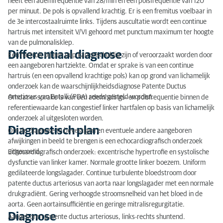
heeft een ademfrequentie van 28/min en een polsfrequentie van 120
Klinisch onderzoek
per minuut. De pols is opvallend krachtig. Er is een fremitus voelbaar in
Differentiaal diagnose
de 3e intercostaalruimte links. Tijdens auscultatie wordt een continue
hartruis met intensiteit V/VI gehoord met punctum maximum ter hoogte
Diagnostisch plan
van de pulmonalisklep.
Differentiaal diagnose
Een hartruis bij een pup kan onschuldig zijn of veroorzaakt worden door
Diagnose
een aangeboren hartziekte. Omdat er sprake is van een continue
hartruis (en een opvallend krachtige pols) kan op grond van lichamelijk
Behandelplan
onderzoek kan de waarschijnlijkheidsdiagnose Patente Ductus
Arteriosus van Botalli (PDA) reeds gesteld worden.
Omdat er sprake is van een ademhalings- en polsfrequentie binnen de
Behandeling
referentiewaarde kan congestief linker hartfalen op basis van lichamelijk
onderzoek al uitgesloten worden.
Resultaat
Diagnostisch plan
Om de diagnose te bevestigen en eventuele andere aangeboren
afwijkingen in beeld te brengen is een echocardiografisch onderzoek
uitgevoerd.
Echocardiografisch onderzoek: excentrische hypertrofie en systolische
dysfunctie van linker kamer. Normale grootte linker boezem. Uniform
gedilateerde longslagader. Continue turbulente bloedstroom door
patente ductus arteriosus van aorta naar longslagader met een normale
drukgradiënt. Gering verhoogde stroomsnelheid van het bloed in de
aorta. Geen aortainsufficiëntie en geringe mitralisregurgitatie.
Diagnose
Aangeboren patente ductus arteriosus, links-rechts shuntend.