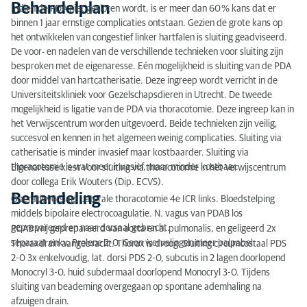
Behandelplan
Indien de PDA niet gesloten wordt, is er meer dan 60 % kans dat er
binnen 1 jaar ernstige complicaties ontstaan. Gezien de grote kans op
het ontwikkelen van congestief linker hartfalen is sluiting geadviseerd.
De voor- en nadelen van de verschillende technieken voor sluiting zijn
besproken met de eigenaresse. Eén mogelijkheid is sluiting van de PDA
door middel van hartcatherisatie. Deze ingreep wordt verricht in de
Universiteitskliniek voor Gezelschapsdieren in Utrecht. De tweede
mogelijkheid is ligatie van de PDA via thoracotomie. Deze ingreep kan in
het Verwijscentrum worden uitgevoerd. Beide technieken zijn veilig,
succesvol en kennen in het algemeen weinig complicaties. Sluiting via
catherisatie is minder invasief maar kostbaarder. Sluiting via
thoracotomie is wat meer invasief, maar minder kostbaar.
Eigenaresse kiest voor sluiting via thoracotomie in het Verwijscentrum
door collega Erik Wouters (Dip. ECVS).
Behandeling
Operatieverslag: Laterale thoracotomie 4e ICR links. Bloedstelping
middels bipolaire electrocoagulatie. N. vagus van PDAB los
geprepareerd en naar dorsaal gebracht.
PDAB vrij geprepareerd van aorta en a. pulmonalis, en geligeerd 2x
separaat enkv. Prolene 2-0. Geen wervelingen meer palpabel.
Thoraxdrain aangebracht. Thorax is droog. Sluiting circumcostaal PDS
2-0 3x enkelvoudig, lat. dorsi PDS 2-0, subcutis in 2 lagen doorlopend
Monocryl 3-0, huid subdermaal doorlopend Monocryl 3-0. Tijdens
sluiting van beademing overgegaan op spontane ademhaling na
afzuigen drain.