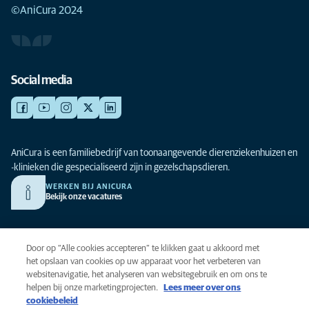
©AniCura 2024
Social media
AniCura is een familiebedrijf van toonaangevende dierenziekenhuizen en
-klinieken die gespecialiseerd zijn in gezelschapsdieren.
WERKEN BIJ ANICURA
Bekijk onze vacatures
Privacy
Door op “Alle cookies accepteren” te klikken gaat u akkoord met
Algemene voorwaarden
het opslaan van cookies op uw apparaat voor het verbeteren van
websitenavigatie, het analyseren van websitegebruik en om ons te
Cookies
helpen bij onze marketingprojecten.
Lees meer over ons
Toegankelijkheid
cookiebeleid