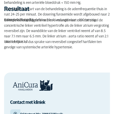
behandeling is een arteriële bloeddruk < 150 mm Hg.
Resultaat
Twee dagen na start van de behandeling is de ademfrequentie thuis in
rust 24-25 per minuut. De dosering furosemide wordt afgebouwd naar 2
x daags 0.25 mg/kg.
Binnen een maand is de bloeddruk verlaagd naar < 150 mm Hg.
Controle echocardiografie na 3 en 6 maanden laat zien dat zowel de
concentrische linker ventrikel hypertrofie als de linker atrium vergroting
reversibel zijn. De wanddikte van de linker ventrikel neemt af van 8.5
naar 7.1 mm naar 6.5 mm. De linker atrium : aorta ratio neemt af van 2.1
naar 1.4 naar 1.2.
Uiteindelijk is er dus sprake van reversibel congestief hartfalen ten
gevolge van systemische arteriële hypertensie.
Contact met kliniek