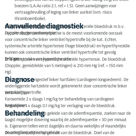
boezem (LA:Ao ratio 2.1, ref.< 1.5). Geen aanwijzingen voor
vertraagdevulling of leging van linker aurikel (ivm. risico
thromboembolie).
Aanvullende diagnostiek
Laboratoriumonderzoek van plasma.
Niet invasieve meting van de systemische arteriële bloeddruk m.b.v.
Doppler spygmonamometrie
Hypertrofische cardiomyopathie is de meest voorkomende oorzaak
voor concentrische linker ventrikel hypertrofie bij de kat. Echter,
systemische arteriële hypertensie (hoge bloeddruk) en hyperthyreoïdie
kunnen ook concentrische linker ventrikel hypertrofie tot gevolg
hebben.
Er is geen sprake van hyperthyreoïdie.
Er is wel sprake van systemische arteriële hypertensie. De bloeddruk
(Doppler, gemiddelde van 5 metingen) is 210 mm Hg (ref. < 150 mm
Hg).
Diagnose
Dyspneu door congestief linker hartfalen (cardiogeen longoedeem). De
onderliggende hartziekte wordt gekenmerkt door concentrische linker
ventrikel hypertrofie.
Behandelplan
Furosemide 2 x daags 1 mg/kg ter behandeling van cardiogeen
longoedeem.
Amlodipine 1 x daags 0.1 mg/kg ter verlaging van de bloeddruk.
Behandeling
Dosering furosemide op geleide van de ademfrequentie, zoeken naar de
laagst mogelijke dosering waarbij de ademfrequentie < 30 per minuut
is. Eigenaren tellen eerst dagelijks en daarna wekelijks of maandelijks
de ademfrequentie thuis in rust.
Dosering amlodipine op geleide van de bloeddruk. Doel van de