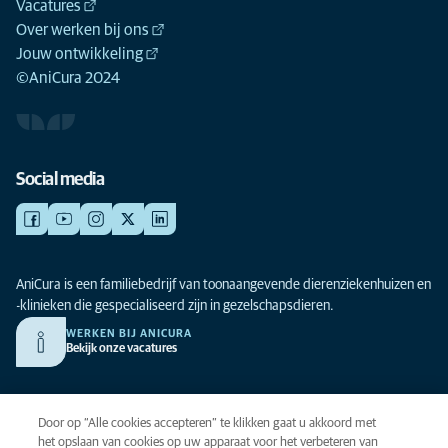
Vacatures
Over werken bij ons
Jouw ontwikkeling
©AniCura 2024
Social media
AniCura is een familiebedrijf van toonaangevende dierenziekenhuizen en
-klinieken die gespecialiseerd zijn in gezelschapsdieren.
WERKEN BIJ ANICURA
Bekijk onze vacatures
Privacy
Door op “Alle cookies accepteren” te klikken gaat u akkoord met
Algemene voorwaarden
het opslaan van cookies op uw apparaat voor het verbeteren van