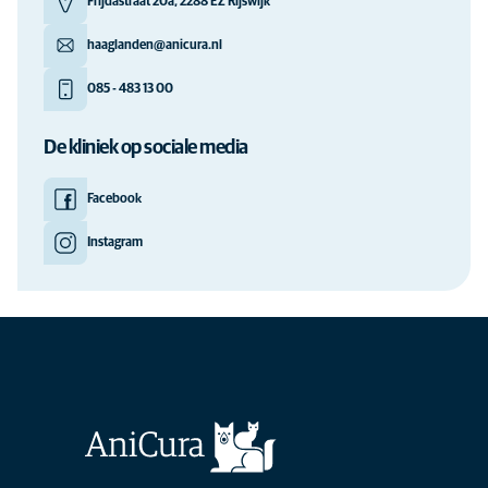
Frijdastraat 20a, 2288 EZ Rijswijk
haaglanden@anicura.nl
085 - 483 13 00
De kliniek op sociale media
Facebook
Instagram