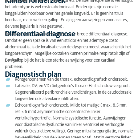
Klinisch onderzoek
Frutsel is een attente kat met dyspneu. De ademfrequentie is verhoogd,
Klinisch onderzoek
het ademtype is wel costo-abdominaal. Beiderzijds zijn normale
Differentiaal diagnose
longgeluiden hoorbaar over het gehele longveld. Er is geen hartruis
hoorbaar, maar wel een gallop. Er zijn geen aanwijzingen voor ascites,
Diagnostisch plan
de vene jugularis is niet gestuwd.
Differentiaal diagnose
Dyspneu en tachypneu hebben een zeer brede differentiaal diagnose.
Aanvullende diagnostiek
Omdat er geen sprake is van een stridor en het ademtype costo-
abdominaal is, is de localisatie van de dyspneu meest waarschijnlijk het
Diagnose
longparenchym. Mogelijke oorzaken kunnen primaire respiratoir zijn of
cardiaal.
Een gallop bij de kat is een sterke aanwijzing voor een cardiaal
Behandeling
probleem.
Diagnostisch plan
Resultaat
Röntgenopnamen van de thorax, echocardiografisch onderzoek.
Laterale, DV, en VD röntgenfoto’s thorax: Hartschaduw vergroot.
Gegeneraliseerd peribronchiale verdichtingen, in de caudodorsale
longvelden ook alveolaire infiltraten.
Echocardiografisch onderzoek: Milde tot matige ( max. 8.5 mm,
ref. < 6 mm) asymmetrische concentrische linker
ventrikelhypertrofie. Normale systolische functie. Aanwijzingen
voor diastolische dysfunctie van linker ventrikel en verhoogde
vuldruk (restrictieve vulling). Geringe mitralisregurgitatie, normale
beweeglijkheid van de kleppen (geen SAM). Matig vergrote linker