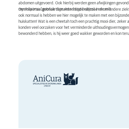
abdomen uitgevoerd. Ook hierbij werden geen afwijkingen gevond
myelolipoma (goedaardige vetachtige bultjes) in de milt.
Om maximaal gebruik te maken van de narcose en om andere ziektes
ook normaal is hebben we hier mogelijk te maken met een bijzonde
huiskatten! Wat is een cheetah toch een prachtig mooi dier, zeker 
konden veel oorzaken voor het verminderde uithoudingsvermogen 
bewonderd hebben, is hij weer goed wakker geworden en kon terug