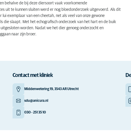
en behalve de bij deze diersoort vaak voorkomende
 uit te kunnen sluiten werd er nog bloedonderzoek uitgevoerd. Als dit
r lui exemplaar van een cheetah, net als veel van onze gewone
als die slaapt. Met het echografisch onderzoek van het hart en de buik
uitgesloten worden. Nadat we het dier genoeg onderzocht en
gaan naar zijn broer.
Contact met kliniek
De
Middenwetering 19, 3543 AR Utrecht
sdu@anicura.nl
030 - 251 35 10