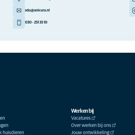
sdu@anicura.nl
030 - 251 35 10
Werken bij
ken
Vacatures
ngen
Over werken bij ons
 huisdieren
Jouw ontwikkeling