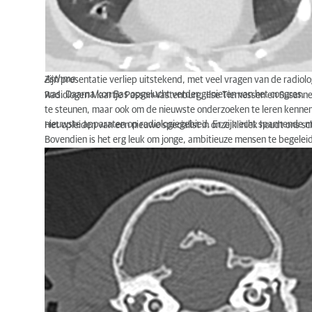
Asthma
Zijn presentatie verliep uitstekend, met veel vragen van de radiolo
was. Daarna kon Bas opgelucht verder genieten van het congres.
Radiologen Maartje Passon-Vastenburg, Ilse Tiemessen en Susanne 
te steunen, maar ook om de nieuwste onderzoeken te leren kennen, l
nieuwste apparaten op radiologiegebied. Er zijn echt spannende 
Het opleiden van een nieuwe specialist in onze kliniek houdt ons s
Bovendien is het erg leuk om jonge, ambitieuze mensen te begeleid