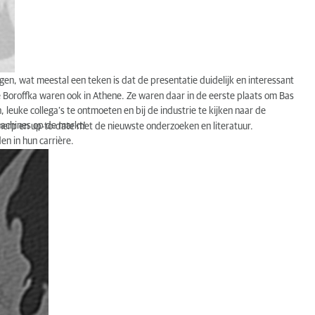
gen, wat meestal een teken is dat de presentatie duidelijk en interessant
Boroffka waren ook in Athene. Ze waren daar in de eerste plaats om Bas
euke collega’s te ontmoeten en bij de industrie te kijken naar de
machines op de markt!
cherp en up-to-date met de nieuwste onderzoeken en literatuur.
en in hun carrière.