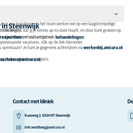
e zorg aan huisdieren. In het team werken we op een laagdrempelige
 in Steenwijk
r ook elkaar.
te belangrijk dat jij je kennis up-to-date houdt, en door kunt groeien op
 die je niet snel zult vergeten!
 expertises
en ons aanbod van
behandelingen
.
openstaande vacatures. Klik op de link hieronder.
 openstaan? Je kunt je gegevens achterlaten via
werkenbij.anicura.nl
.
hele jaar plek voor stagiairs.
ssa.rieken@anicura.nl
.
Contact met kliniek
De
Kaasweg 2, 8334 NT Steenwijk
info.woldberg@anicura.nl