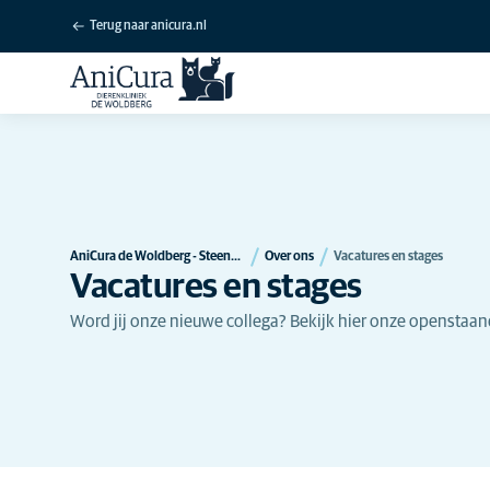
Terug naar anicura.nl
AniCura de Woldberg - Steenwijk - Kaasweg
Over ons
Vacatures en stages
Vacatures en stages
Word jij onze nieuwe collega? Bekijk hier onze openstaand