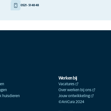
0521 - 51 48 48
Werken bij
ken
Vacatures
ngen
Over werken bij ons
 huisdieren
Jouw ontwikkeling
©AniCura 2024