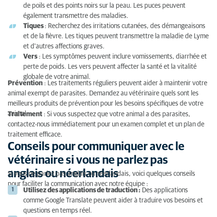
de poils et des points noirs sur la peau. Les puces peuvent
également transmettre des maladies.
Tiques
: Recherchez des irritations cutanées, des démangeaisons
et de la fièvre. Les tiques peuvent transmettre la maladie de Lyme
et d'autres affections graves.
Vers
: Les symptômes peuvent inclure vomissements, diarrhée et
perte de poids. Les vers peuvent affecter la santé et la vitalité
globale de votre animal.
Prévention
: Les traitements réguliers peuvent aider à maintenir votre
animal exempt de parasites. Demandez au vétérinaire quels sont les
meilleurs produits de prévention pour les besoins spécifiques de votre
animal.
Traitement
: Si vous suspectez que votre animal a des parasites,
contactez-nous immédiatement pour un examen complet et un plan de
traitement efficace.
Conseils pour communiquer avec le
vétérinaire si vous ne parlez pas
anglais ou néerlandais
Si vous ne parlez pas anglais ou néerlandais, voici quelques conseils
pour faciliter la communication avec notre équipe :
Utilisez des applications de traduction :
Des applications
comme Google Translate peuvent aider à traduire vos besoins et
questions en temps réel.