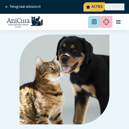
Terug naar anicura.nl
ACTIES
ZOEKEN