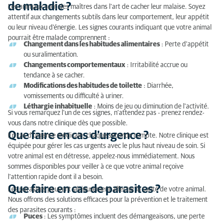
Votre animal montre-t-il des signes de maladie ?
de maladie ?
Les animaux sont des maîtres dans l'art de cacher leur malaise. Soyez
attentif aux changements subtils dans leur comportement, leur appétit
Que faire en cas d'urgence ?
ou leur niveau d'énergie. Les signes courants indiquant que votre animal
pourrait être malade comprennent :
Que faire en cas de parasites ?
Changement dans les habitudes alimentaires
: Perte d'appétit
ou suralimentation.
Conseils pour communiquer avec le vétérinaire si
Changements comportementaux
: Irritabilité accrue ou
vous ne parlez pas anglais ou néerlandais
tendance à se cacher.
Modifications des habitudes de toilette
: Diarrhée,
vomissements ou difficulté à uriner.
Léthargie inhabituelle
: Moins de jeu ou diminution de l'activité.
Si vous remarquez l'un de ces signes, n'attendez pas - prenez rendez-
vous dans notre clinique dès que possible.
Que faire en cas d'urgence ?
En cas d'urgence médicale, chaque seconde compte. Notre clinique est
équipée pour gérer les cas urgents avec le plus haut niveau de soin. Si
votre animal est en détresse, appelez-nous immédiatement. Nous
sommes disponibles pour veiller à ce que votre animal reçoive
l'attention rapide dont il a besoin.
Que faire en cas de parasites ?
Les parasites peuvent sérieusement affecter la santé de votre animal.
Nous offrons des solutions efficaces pour la prévention et le traitement
des parasites courants :
Puces
: Les symptômes incluent des démangeaisons, une perte