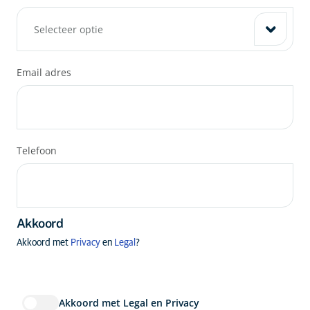
Selecteer optie
Email adres
Nederland
Kiezen
Duitsland (Deutschland)
Kiezen
Telefoon
België
Kiezen
Akkoord
Akkoord met
Privacy
en
Legal
?
Anders (other)
Kiezen
Akkoord met Legal en Privacy