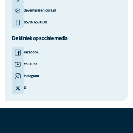
deventer@anicura.nl
0570- 653 000
De kliniek op sociale media
Facebook
YouTube
Instagram
X