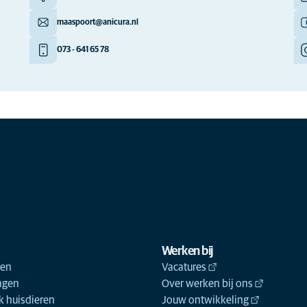
maaspoort@anicura.nl
073 - 641 65 78
Werken bij
ken
Vacatures
ngen
Over werken bij ons
 huisdieren
Jouw ontwikkeling