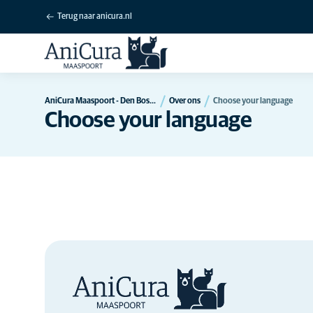
Terug naar anicura.nl
AniCura Maaspoort - Den Bosch
Over ons
Choose your language
Choose your language