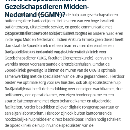
Wie is de Spoedkliniek voor Gezelschapsdieren
Gezelschapsdieren Midden-
Midden-Nederland (SGMN)?
Nederland (SGMN)?
De Spoedkliniek verleent spoedeisende hulp aan gezelschapsdieren
buiten reguliere kantoortijden. Het leveren van een hoge kwaliteit
Onze keuze voor de SGMN
patiëntenzorg, uitstekende service, en goede communicatie met
De tijd tot behandeling
eigenaar en dierenarts staan bij de SGMN centraal.
De Spoedkliniek is er voor honden, katten, vogels en andere huisdieren
in de regio Midden-Nederland. Indien AniCura Ermelo geen dienst heeft
Transport
dan staat de Spoedkliniek met een team ervaren dierenartsen en
paraveterinairen klaar om de zorg over te nemen.
De Spoedkliniek is onderdeel van de Universiteitskliniek voor
Ons advies
Gezelschapsdieren (UKG, faculteit Diergeneeskunde), een van ’s
werelds meest vooraanstaande dierenziekenhuizen. Omdat de
Toekomst
Spoedkliniek gevestigd is binnen de muren van de UKG is optimale
samenwerking met de specialisten van de UKG gegarandeerd. Hierdoor
bieden we optimale zorg voor uw huisdier, ook als specialistische hulp
noodzakelijk is.
De Spoedkliniek heeft de beschikking over een eigen wachtkamer, drie
polikamers, een operatiekamer, een eigen hondenopname en een
aparte kattenopname met eigen behandelkamer en uitgebreide
faciliteiten. Verder beschikken zij over digitale röntgenapparatuur en
een eigen laboratorium. Hierdoor zijn ook buiten kantooruren de
noodzakelijke hulpmiddelen direct beschikbaar. Indien nodig schakelt
de Spoedkliniek de hulp in van de specialisten van de