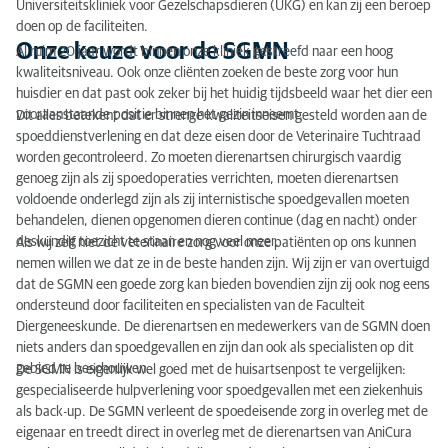
Universiteitskliniek voor Gezelschapsdieren (UKG) en kan zij een beroep
doen op de faciliteiten.
Onze keuze voor de SGMN
Al ruim 20 jaar wordt binnen onze kliniek gestreefd naar een hoog
kwaliteitsniveau. Ook onze cliënten zoeken de beste zorg voor hun
huisdier en dat past ook zeker bij het huidig tijdsbeeld waar het dier een
vooraanstaande positie binnen het gezin inneemt.
Dit alles betekent dat er strenge kwaliteitseisen gesteld worden aan de
spoeddienstverlening en dat deze eisen door de Veterinaire Tuchtraad
worden gecontroleerd. Zo moeten dierenartsen chirurgisch vaardig
genoeg zijn als zij spoedoperaties verrichten, moeten dierenartsen
voldoende onderlegd zijn als zij internistische spoedgevallen moeten
behandelen, dienen opgenomen dieren continue (dag en nacht) onder
deskundig toezicht te staan en nog veel meer.
Als wij zelf niet de veterinaire zorg voor onze patiënten op ons kunnen
nemen willen we dat ze in de beste handen zijn. Wij zijn er van overtuigd
dat de SGMN een goede zorg kan bieden bovendien zijn zij ook nog eens
ondersteund door faciliteiten en specialisten van de Faculteit
Diergeneeskunde. De dierenartsen en medewerkers van de SGMN doen
niets anders dan spoedgevallen en zijn dan ook als specialisten op dit
gebied te beschouwen.
De SGMN is eigenlijk wel goed met de huisartsenpost te vergelijken:
gespecialiseerde hulpverlening voor spoedgevallen met een ziekenhuis
als back-up. De SGMN verleent de spoedeisende zorg in overleg met de
eigenaar en treedt direct in overleg met de dierenartsen van AniCura