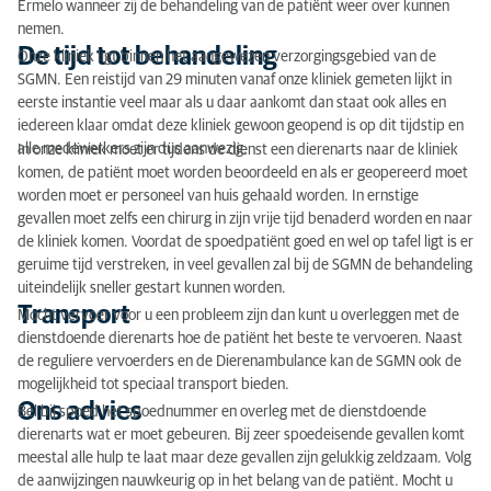
Ermelo wanneer zij de behandeling van de patiënt weer over kunnen
nemen.
De tijd tot behandeling
Onze kliniek ligt binnen het aangewezen verzorgingsgebied van de
SGMN. Een reistijd van 29 minuten vanaf onze kliniek gemeten lijkt in
eerste instantie veel maar als u daar aankomt dan staat ook alles en
iedereen klaar omdat deze kliniek gewoon geopend is op dit tijdstip en
alle medewerkers zijn dus aanwezig.
In onze kliniek moet er tijdens de dienst een dierenarts naar de kliniek
komen, de patiënt moet worden beoordeeld en als er geopereerd moet
worden moet er personeel van huis gehaald worden. In ernstige
gevallen moet zelfs een chirurg in zijn vrije tijd benaderd worden en naar
de kliniek komen. Voordat de spoedpatiënt goed en wel op tafel ligt is er
geruime tijd verstreken, in veel gevallen zal bij de SGMN de behandeling
uiteindelijk sneller gestart kunnen worden.
Transport
Mocht vervoer voor u een probleem zijn dan kunt u overleggen met de
dienstdoende dierenarts hoe de patiënt het beste te vervoeren. Naast
de reguliere vervoerders en de Dierenambulance kan de SGMN ook de
mogelijkheid tot speciaal transport bieden.
Ons advies
Bel bij spoed het spoednummer en overleg met de dienstdoende
dierenarts wat er moet gebeuren. Bij zeer spoedeisende gevallen komt
meestal alle hulp te laat maar deze gevallen zijn gelukkig zeldzaam. Volg
de aanwijzingen nauwkeurig op in het belang van de patiënt. Mocht u