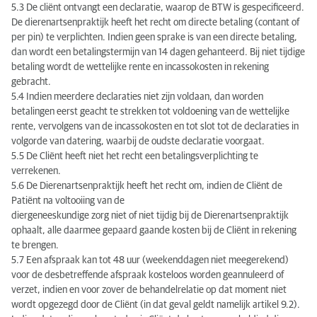
5.3 De cliënt ontvangt een declaratie, waarop de BTW is gespecificeerd.
De dierenartsenpraktijk heeft het recht om directe betaling (contant of
per pin) te verplichten. Indien geen sprake is van een directe betaling,
dan wordt een betalingstermijn van 14 dagen gehanteerd. Bij niet tijdige
betaling wordt de wettelijke rente en incassokosten in rekening
gebracht.
5.4 Indien meerdere declaraties niet zijn voldaan, dan worden
betalingen eerst geacht te strekken tot voldoening van de wettelijke
rente, vervolgens van de incassokosten en tot slot tot de declaraties in
volgorde van datering, waarbij de oudste declaratie voorgaat.
5.5 De Cliënt heeft niet het recht een betalingsverplichting te
verrekenen.
5.6 De Dierenartsenpraktijk heeft het recht om, indien de Cliënt de
Patiënt na voltooiing van de
diergeneeskundige zorg niet of niet tijdig bij de Dierenartsenpraktijk
ophaalt, alle daarmee gepaard gaande kosten bij de Cliënt in rekening
te brengen.
5.7 Een afspraak kan tot 48 uur (weekenddagen niet meegerekend)
voor de desbetreffende afspraak kosteloos worden geannuleerd of
verzet, indien en voor zover de behandelrelatie op dat moment niet
wordt opgezegd door de Cliënt (in dat geval geldt namelijk artikel 9.2).