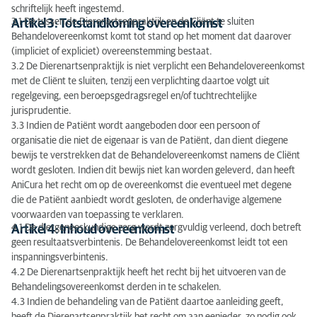
schriftelijk heeft ingestemd.
3.1 De tussen de Dierenartsenpraktijk en de Cliënt te sluiten
Artikel 3: Totstandkoming overeenkomst
Behandelovereenkomst komt tot stand op het moment dat daarover
(impliciet of expliciet) overeenstemming bestaat.
3.2 De Dierenartsenpraktijk is niet verplicht een Behandelovereenkomst
met de Cliënt te sluiten, tenzij een verplichting daartoe volgt uit
regelgeving, een beroepsgedragsregel en/of tuchtrechtelijke
jurisprudentie.
3.3 Indien de Patiënt wordt aangeboden door een persoon of
organisatie die niet de eigenaar is van de Patiënt, dan dient diegene
bewijs te verstrekken dat de Behandelovereenkomst namens de Cliënt
wordt gesloten. Indien dit bewijs niet kan worden geleverd, dan heeft
AniCura het recht om op de overeenkomst die eventueel met degene
die de Patiënt aanbiedt wordt gesloten, de onderhavige algemene
voorwaarden van toepassing te verklaren.
4.1 De diergeneeskundige zorg wordt zorgvuldig verleend, doch betreft
Artikel 4: Inhoud overeenkomst
geen resultaatsverbintenis. De Behandelovereenkomst leidt tot een
inspanningsverbintenis.
4.2 De Dierenartsenpraktijk heeft het recht bij het uitvoeren van de
Behandelingsovereenkomst derden in te schakelen.
4.3 Indien de behandeling van de Patiënt daartoe aanleiding geeft,