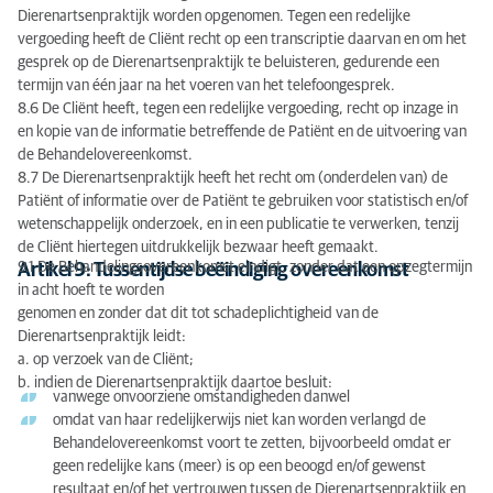
Dierenartsenpraktijk worden opgenomen. Tegen een redelijke
vergoeding heeft de Cliënt recht op een transcriptie daarvan en om het
gesprek op de Dierenartsenpraktijk te beluisteren, gedurende een
termijn van één jaar na het voeren van het telefoongesprek.
8.6 De Cliënt heeft, tegen een redelijke vergoeding, recht op inzage in
en kopie van de informatie betreffende de Patiënt en de uitvoering van
de Behandelovereenkomst.
8.7 De Dierenartsenpraktijk heeft het recht om (onderdelen van) de
Patiënt of informatie over de Patiënt te gebruiken voor statistisch en/of
wetenschappelijk onderzoek, en in een publicatie te verwerken, tenzij
de Cliënt hiertegen uitdrukkelijk bezwaar heeft gemaakt.
9.1 De Behandelingsovereenkomst eindigt, zonder dat een opzegtermijn
Artikel 9: Tussentijdse beëindiging overeenkomst
in acht hoeft te worden
genomen en zonder dat dit tot schadeplichtigheid van de
Dierenartsenpraktijk leidt:
a. op verzoek van de Cliënt;
b. indien de Dierenartsenpraktijk daartoe besluit:
vanwege onvoorziene omstandigheden danwel
omdat van haar redelijkerwijs niet kan worden verlangd de
Behandelovereenkomst voort te zetten, bijvoorbeeld omdat er
geen redelijke kans (meer) is op een beoogd en/of gewenst
resultaat en/of het vertrouwen tussen de Dierenartsenpraktijk en