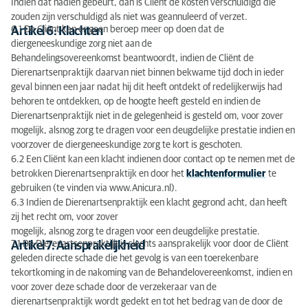
Indien dat nadien gebeurt, dan is Cliënt de kosten verschuldigd die
zouden zijn verschuldigd als niet was geannuleerd of verzet.
6.1 De Cliënt kan er geen beroep meer op doen dat de
Artikel 6: Klachten
diergeneeskundige zorg niet aan de
Behandelingsovereenkomst beantwoordt, indien de Cliënt de
Dierenartsenpraktijk daarvan niet binnen bekwame tijd doch in ieder
geval binnen een jaar nadat hij dit heeft ontdekt of redelijkerwijs had
behoren te ontdekken, op de hoogte heeft gesteld en indien de
Dierenartsenpraktijk niet in de gelegenheid is gesteld om, voor zover
mogelijk, alsnog zorg te dragen voor een deugdelijke prestatie indien en
voorzover de diergeneeskundige zorg te kort is geschoten.
6.2 Een Cliënt kan een klacht indienen door contact op te nemen met de
betrokken Dierenartsenpraktijk en door het
klachtenformulier
te
gebruiken (te vinden via www.Anicura.nl).
6.3 Indien de Dierenartsenpraktijk een klacht gegrond acht, dan heeft
zij het recht om, voor zover
mogelijk, alsnog zorg te dragen voor een deugdelijke prestatie.
7.1 De Dierenartsenpraktijk is slechts aansprakelijk voor door de Cliënt
Artikel 7: Aansprakelijkheid
geleden directe schade die het gevolg is van een toerekenbare
tekortkoming in de nakoming van de Behandelovereenkomst, indien en
voor zover deze schade door de verzekeraar van de
dierenartsenpraktijk wordt gedekt en tot het bedrag van de door de