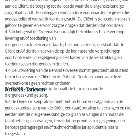
heeft de Dierenartsenpraktijk het recht om aan eenieder, zo nodig ook
aan de Cliënt, de toegang tot de locatie waar de diergeneeskundige
zorg plaatsvindt, te ontzeggen en/of andere voorwaarden te geven die
noodzakelijk of wenselijk worden geacht. De Cliënt is gehouden hieraan
gehoor te geven en ervoor zorg te dragen dat derden dat ook doen.
4.3 In het geval de Dierenartsenpraktijk betrokken is bij de verkoop,
levering en/of toediening van
diergeneesmiddelen en/of daarbij bijstand verleent, ontslaat dat de
Cliënt en/of derden niet van de op de hen rustende verplichtingen
voortvloeiende uit regelgeving in het kader van de verstrekking en
toediening van diergeneesmiddelen.
4.4 De uitvoering van de Behandelovereenkomst geschiedt uitsluitend
ten behoeve van de Cliënt en de Patiënt. Derden kunnen aan deze
overeenkomst geen rechten ontlenen.
5.1 De Dierenartsenpraktijk bepaalt de tarieven voor de
Artikel 5: Tarieven
diergeneeskundige zorg.
5.2 De Dierenartsenpraktijk heeft het recht om voorafgaand aan de
geneeskundige zorg van de Cliënt een (aan)betaling te verlangen en niet
eerder met de diergeneeskundige zorg aan te vangen dan nadat de
(aan)betaling is ontvangen, tenzij dat op grond van regelgeving, een
beroepsgedragsregel en/of tuchtrechtelijke jurisprudentie niet is
toegestaan.