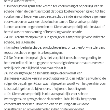
bereid was tot herstel;
c. in redelijkheid gemaakte kosten ter voorkoming of beperking van de
schade indien de Cliënt aantoont dat deze kosten hebben geleid tot het
voorkomen of beperken van directe schade in de zin van deze algemene
voorwaarden en wanneer deze kosten aan de Dierenartsenpraktijk
kunnen worden toegerekend en de Dierenartsenpraktijk niet in staat of
bereid was tot voorkoming of beperking van de schade.
7.4 De Dierenartsenpraktijk is in geen geval aansprakelijk voor indirecte
schade, zoals gemiste
inkomsten, bedrijfsschade, productieverlies, omzet- en/of winstderving,
reputatieschade en gemiste besparingen.
7.5 De Dierenartsenpraktijk is niet verplicht om schadevergoeding te
betalen indien dit in de gegeven omstandigheden naar maatstaven van
redelijkheid en billijkheid onaanvaardbaar is.
7.6 Indien ingevolge de Behandelingsovereenkomst een
diergeneeskundige keuring wordt uitgevoerd, dan gelden aanvullend de
volgende bepalingen (daar waar afgeweken wordt van hetgeen hiervoor
is bepaald, gelden de bijzondere, afwijkende bepalingen):
a. De Dierenartsenpraktijk is niet aansprakelijk voor schade
(vermogens- en gevolgschade daaronder uitdrukkelijk begrepen)
veroorzaakt door het uitvoeren van de keuring dan wel door
onjuistheden en onvolledigheden in het opstellen van het