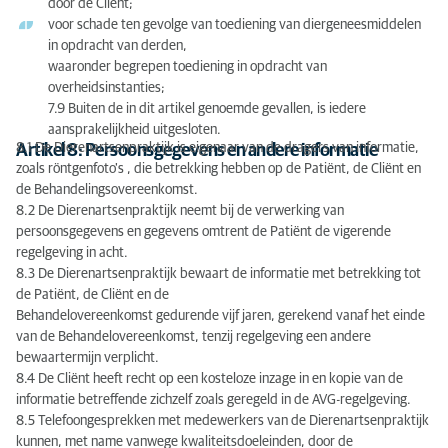
door de Cliënt;
voor schade ten gevolge van toediening van diergeneesmiddelen
in opdracht van derden,
waaronder begrepen toediening in opdracht van
overheidsinstanties;
7.9 Buiten de in dit artikel genoemde gevallen, is iedere
aansprakelijkheid uitgesloten.
8.1 De Dierenartsenpraktijk is eigenaar van de dragers van informatie,
Artikel 8: Persoonsgegevens en andere informatie
zoals röntgenfoto's , die betrekking hebben op de Patiënt, de Cliënt en
de Behandelingsovereenkomst.
8.2 De Dierenartsenpraktijk neemt bij de verwerking van
persoonsgegevens en gegevens omtrent de Patiënt de vigerende
regelgeving in acht.
8.3 De Dierenartsenpraktijk bewaart de informatie met betrekking tot
de Patiënt, de Cliënt en de
Behandelovereenkomst gedurende vijf jaren, gerekend vanaf het einde
van de Behandelovereenkomst, tenzij regelgeving een andere
bewaartermijn verplicht.
8.4 De Cliënt heeft recht op een kosteloze inzage in en kopie van de
informatie betreffende zichzelf zoals geregeld in de AVG-regelgeving.
8.5 Telefoongesprekken met medewerkers van de Dierenartsenpraktijk
kunnen, met name vanwege kwaliteitsdoeleinden, door de