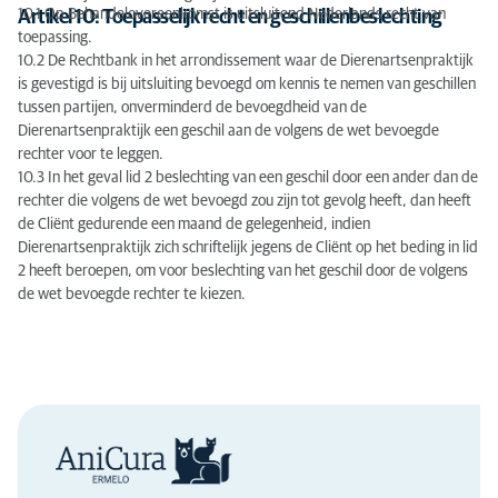
10.1 Op Behandelovereenkomst is uitsluitend Nederlands recht van
Artikel 10: Toepasselijk recht en geschillenbeslechting
toepassing.
10.2 De Rechtbank in het arrondissement waar de Dierenartsenpraktijk
is gevestigd is bij uitsluiting bevoegd om kennis te nemen van geschillen
tussen partijen, onverminderd de bevoegdheid van de
Dierenartsenpraktijk een geschil aan de volgens de wet bevoegde
rechter voor te leggen.
10.3 In het geval lid 2 beslechting van een geschil door een ander dan de
rechter die volgens de wet bevoegd zou zijn tot gevolg heeft, dan heeft
de Cliënt gedurende een maand de gelegenheid, indien
Dierenartsenpraktijk zich schriftelijk jegens de Cliënt op het beding in lid
2 heeft beroepen, om voor beslechting van het geschil door de volgens
de wet bevoegde rechter te kiezen.