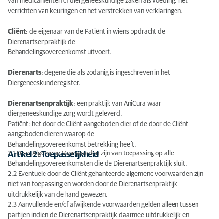
van medicamenten of diergeneeskundige zaken als voeding, het
verrichten van keuringen en het verstrekken van verklaringen.
Cliënt
: de eigenaar van de Patiënt in wiens opdracht de
Dierenartsenpraktijk de
Behandelingsovereenkomst uitvoert.
Dierenarts
: degene die als zodanig is ingeschreven in het
Diergeneeskunderegister.
Dierenartsenpraktijk
: een praktijk van AniCura waar
diergeneeskundige zorg wordt geleverd.
Patiënt: het door de Cliënt aangeboden dier of de door de Cliënt
aangeboden dieren waarop de
Behandelingsovereenkomst betrekking heeft.
2.1 Deze Algemene Voorwaarden zijn van toepassing op alle
Artikel 2: Toepasselijkheid
Behandelingsovereenkomsten die de Dierenartsenpraktijk sluit.
2.2 Eventuele door de Cliënt gehanteerde algemene voorwaarden zijn
niet van toepassing en worden door de Dierenartsenpraktijk
uitdrukkelijk van de hand gewezen.
2.3 Aanvullende en/of afwijkende voorwaarden gelden alleen tussen
partijen indien de Dierenartsenpraktijk daarmee uitdrukkelijk en