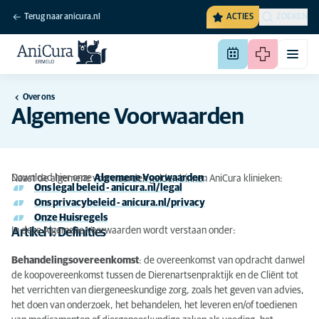
Terug naar anicura.nl
ACTIES
ZOEKEN
Over ons
Algemene Voorwaarden
Download hier onze
Algemene Voorwaarden
.
Naast de algemene voorwaarden gelden binnen AniCura klinieken:
Ons legal beleid - anicura.nl/legal
Ons privacybeleid - anicura.nl/privacy
Onze Huisregels
In deze Algemene Voorwaarden wordt verstaan onder:
Artikel 1: Definities
Behandelingsovereenkomst
: de overeenkomst van opdracht danwel
de koopovereenkomst tussen de Dierenartsenpraktijk en de Cliënt tot
het verrichten van diergeneeskundige zorg, zoals het geven van advies,
het doen van onderzoek, het behandelen, het leveren en/of toedienen