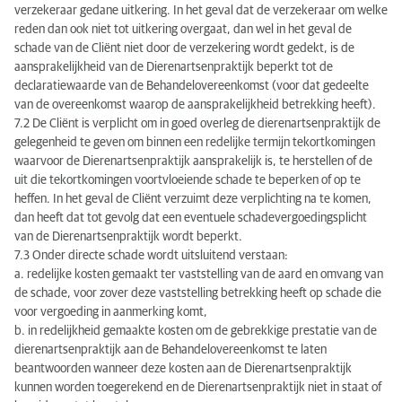
verzekeraar gedane uitkering. In het geval dat de verzekeraar om welke
reden dan ook niet tot uitkering overgaat, dan wel in het geval de
schade van de Cliënt niet door de verzekering wordt gedekt, is de
aansprakelijkheid van de Dierenartsenpraktijk beperkt tot de
declaratiewaarde van de Behandelovereenkomst (voor dat gedeelte
van de overeenkomst waarop de aansprakelijkheid betrekking heeft).
7.2 De Cliënt is verplicht om in goed overleg de dierenartsenpraktijk de
gelegenheid te geven om binnen een redelijke termijn tekortkomingen
waarvoor de Dierenartsenpraktijk aansprakelijk is, te herstellen of de
uit die tekortkomingen voortvloeiende schade te beperken of op te
heffen. In het geval de Cliënt verzuimt deze verplichting na te komen,
dan heeft dat tot gevolg dat een eventuele schadevergoedingsplicht
van de Dierenartsenpraktijk wordt beperkt.
7.3 Onder directe schade wordt uitsluitend verstaan:
a. redelijke kosten gemaakt ter vaststelling van de aard en omvang van
de schade, voor zover deze vaststelling betrekking heeft op schade die
voor vergoeding in aanmerking komt,
b. in redelijkheid gemaakte kosten om de gebrekkige prestatie van de
dierenartsenpraktijk aan de Behandelovereenkomst te laten
beantwoorden wanneer deze kosten aan de Dierenartsenpraktijk
kunnen worden toegerekend en de Dierenartsenpraktijk niet in staat of