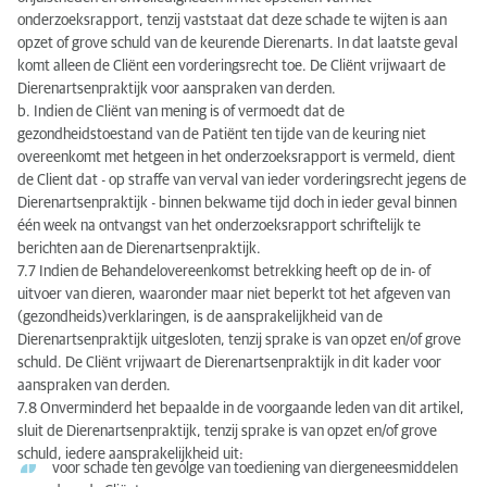
onderzoeksrapport, tenzij vaststaat dat deze schade te wijten is aan
opzet of grove schuld van de keurende Dierenarts. In dat laatste geval
komt alleen de Cliënt een vorderingsrecht toe. De Cliënt vrijwaart de
Dierenartsenpraktijk voor aanspraken van derden.
b. Indien de Cliënt van mening is of vermoedt dat de
gezondheidstoestand van de Patiënt ten tijde van de keuring niet
overeenkomt met hetgeen in het onderzoeksrapport is vermeld, dient
de Client dat - op straffe van verval van ieder vorderingsrecht jegens de
Dierenartsenpraktijk - binnen bekwame tijd doch in ieder geval binnen
één week na ontvangst van het onderzoeksrapport schriftelijk te
berichten aan de Dierenartsenpraktijk.
7.7 Indien de Behandelovereenkomst betrekking heeft op de in- of
uitvoer van dieren, waaronder maar niet beperkt tot het afgeven van
(gezondheids)verklaringen, is de aansprakelijkheid van de
Dierenartsenpraktijk uitgesloten, tenzij sprake is van opzet en/of grove
schuld. De Cliënt vrijwaart de Dierenartsenpraktijk in dit kader voor
aanspraken van derden.
7.8 Onverminderd het bepaalde in de voorgaande leden van dit artikel,
sluit de Dierenartsenpraktijk, tenzij sprake is van opzet en/of grove
schuld, iedere aansprakelijkheid uit:
voor schade ten gevolge van toediening van diergeneesmiddelen